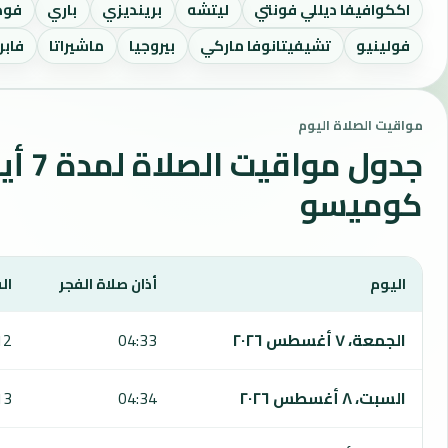
اككوافيفا ديللي فونتي
ليتشه
برينديزي
باري
فود
فولينيو
تشيفيتانوفا ماركي
بيروجيا
ماشيراتا
فابر
مواقيت الصلاة اليوم
جدول مواقي
كوميسو
اليوم
أذان صلاة الفجر
ال
يعرض هذا الجدول مواقيت الصلاة لمدة 7 أيام في كوميسو، بما يشمل الفجر والشروق والظهر والعصر والمغرب والعشاء.
الجمعة، ٧ أغسطس ٢٠٢٦
04:33
12
السبت، ٨ أغسطس ٢٠٢٦
04:34
13