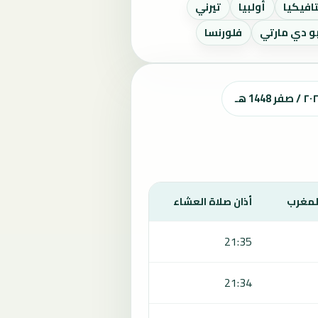
افيكيا
أولبيا
تيرني
و دي مارتي
فلورنسا
المغرب
أذان صلاة العشاء
21:35
21:34