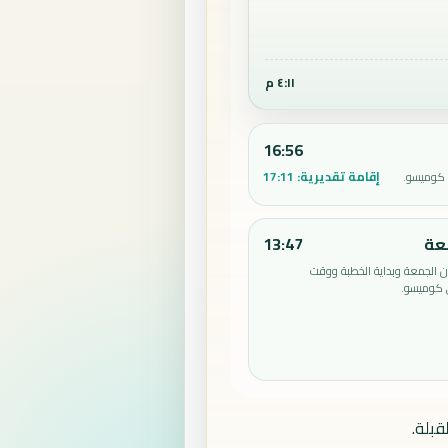
٤:١١ م
16:56
إقامة تقديرية:
17:11
 كوميسو.
عة
13:47
الجمعة وبداية الخطبة ووقت
 كوميسو.
قبلة.