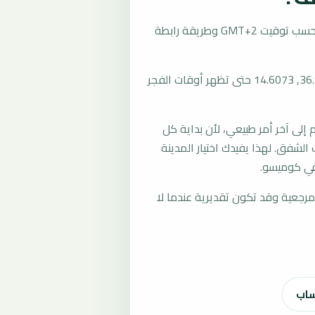
تُحسب مواقيت الصلاة في كوميسو، إيطاليا بحسب توقيت GMT+2 وطريقة رابطة
المرجع العام للمدينة يستخدم إحداثيات 36.9489, 14.6073 حتى تظهر أوقات الفجر
لى آخر أمر طبيعي، لأن بداية كل
الشفق. لهذا يفيدك اختيار المدينة
في كوميسو.
رجعية وقد تكون تقديرية عندما لا
ساب