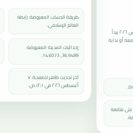
طريقة الحساب المعروضة: رابطة
العالم الإسلامي.
موعد صلاة الجمعة القادمة في كوميسو بتاريخ الجمعة، ٧ أغسطس ٢٠٢٦ يبدأ
عند 13:17، ثم إقامة الجمعة أو بداية
إحداثيات المدينة المعروضة:
36.9489, 14.6073.
آخر تحديث ظاهر للصفحة: ٧
أغسطس ٢٠٢٦ في ١٢:٠١ ص.
دك على متابعة
ة.