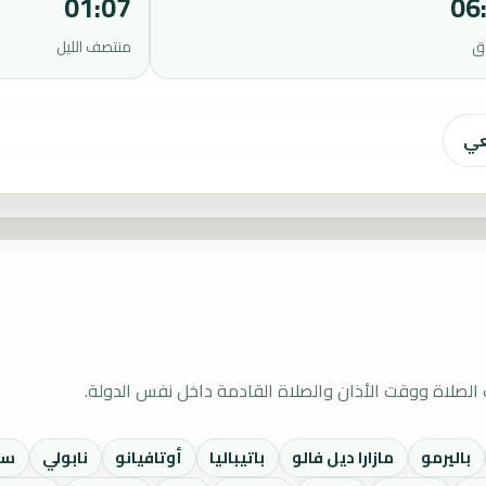
01:07
06
ق
منتصف الليل
عي
لصلاة ووقت الأذان والصلاة القادمة داخل نفس الدولة.
باليرمو
مازارا ديل فالو
باتيباليا
أوتافيانو
نابولي
سان