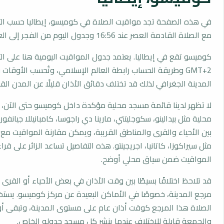
في هذه الصفحة تجد مواقيت الصلاة في كوميسو، إيطاليا حسب الت
مع الصلاة القادمة العصر عند 16:56 وجدول اليوم من الفجر إلى العشاء.
كوميسو تقع في إيطاليا. يعتمد جدول المواقيت اليومية هنا على ال
GMT+2 وطريقة الحساب رابطة العالم الإسلامي، وتُحسب الأوق
المدينة الجغرافي لذلك قد تختلف دقائق الأذان قليلًا عن المدن القر
لا تظهر لدينا قائمة مسجد محلية مؤكدة داخل كوميسو حتى الآن،
محلية مثل بيدالينو، سكوجليتتي، مارينا دي راجوسا، كامبانيللا جيانفورم
بين الأحياء والقرى والمناطق القريبة، ويمكن مقارنة المواقيت مع
مثل سيراكوزا، كاتانيا، اجريجينتو. هذه التفاصيل تساعد الزائر على قر
المواقيت ضمن سياق محلي أوضح.
قد تلاحظ اختلافًا بسيطًا بين وقت الأذان في بعض الأحياء أو القرى ا
مرجع المدينة، خصوصًا في الأماكن البعيدة عن مركز كوميسو. يست
الصلاة هذا المرجع كوقت أذان عام على مستوى المدينة، وتبقى أو
والجمعة قابلة للاختلاف عندما ينشر كل مسجد جدوله الخاص.