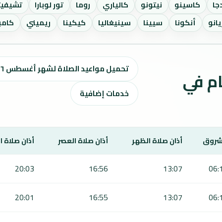
جا
كاسينو
نيتونو
كالياري
روما
تور لوبارا
تشيفيت
يانو
أنكونا
سيينا
سينيغاليا
كيكينا
ريميني
كامب
تحميل مواعيد الصلاة لشهر أغسطس ٢٠٢٦ / صفر 1448 هـ
ت الصلاة لمدة 7 أيام في
خدمات إضافية
شروق
أذان صلاة الظهر
أذان صلاة العصر
أذان صلاة 
20:03
16:56
13:07
06:
20:01
16:55
13:07
06: