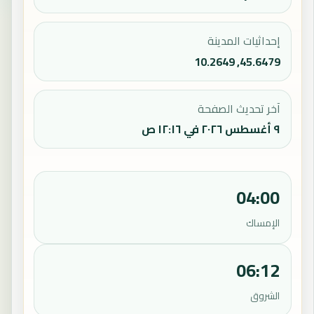
إحداثيات المدينة
45.6479, 10.2649
آخر تحديث الصفحة
٩ أغسطس ٢٠٢٦ في ١٢:١٦ ص
04:00
الإمساك
06:12
الشروق