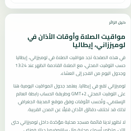
دليل الزائر
مواقيت الصلاة وأوقات الأذان في
لوميززاني، إيطاليا
في هذه الصفحة تجد مواقيت الصلاة في لوميززاني، إيطاليا
حسب التوقيت المحلي، مع الصلاة القادمة الظهر عند 13:24
وجدول اليوم من الفجر إلى العشاء.
لوميززاني تقع في إيطاليا. يعتمد جدول المواقيت اليومية هنا
على التوقيت المحلي GMT+2 وطريقة الحساب رابطة العالم
الإسلامي، وتُحسب الأوقات وفق موقع المدينة الجغرافي
لذلك قد تختلف دقائق الأذان قليلًا عن المدن القريبة.
لا تظهر لدينا قائمة مسجد محلية مؤكدة داخل لوميززاني حتى
الآن، وتظهر أسماء محلية مثل سانتيوفيميا ديللا فونتي،