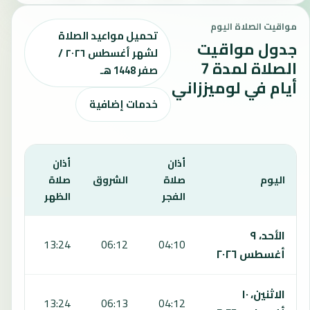
مواقيت الصلاة اليوم
تحميل مواعيد الصلاة
جدول مواقيت
لشهر أغسطس ٢٠٢٦ /
الصلاة لمدة 7
صفر 1448 هـ
أيام في لوميززاني
خدمات إضافية
أذان
أذان
أذان
اليوم
صلاة
الشروق
صلاة
صلا
الفجر
الظهر
العص
يعرض هذا الجدول مواقيت الصلاة لمدة 7 أيام في لوميززاني، بما يشمل الفجر والشروق والظهر والعصر والمغرب والعشاء.
الأحد، ٩
:23
13:24
06:12
04:10
أغسطس ٢٠٢٦
الاثنين، ١٠
:22
13:24
06:13
04:12