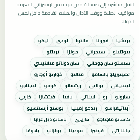
انتقل مباشرة إلى صفحات مدن قريبة من لوميززاني لمعرفة
مواقيت الصلاة ووقت الأذان والصلاة القادمة داخل نفس
الدولة.
بريشيا
فيرونا
مانتوا
لودي
ليكو
بيولتيلو
سيجراتي
مونزا
ترينتو
سيستو سان جوفاني
سان دوناتو ميلانيسي
تشينيزيلو بالسامو
ميلانو
كوارتو أوجارو
ليمبياتي
بولاتي
روتسانو
كومو
ليجناجو
سارونو
رو
لايناتي
بافيا
فيتشنزا
كاربي
أبياتيغراسو
ريدجو إميليا
بوستو أرسيتسيو
كاسانو ماجناجو
فاريزي
باسانو ديل غرابا
جاللاراتي
فوغيرا
مودينا
بولزانو
بادوفا