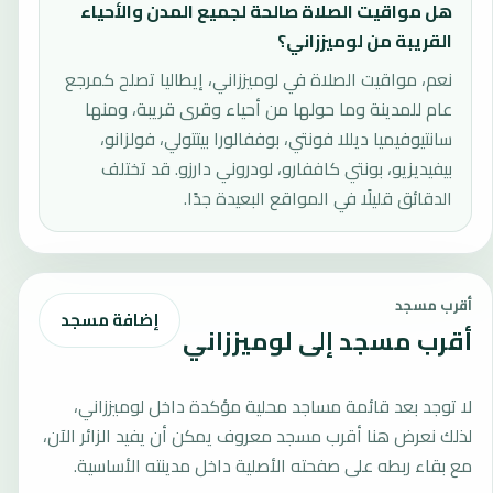
هل مواقيت الصلاة صالحة لجميع المدن والأحياء
القريبة من لوميززاني؟
نعم، مواقيت الصلاة في لوميززاني، إيطاليا تصلح كمرجع
عام للمدينة وما حولها من أحياء وقرى قريبة، ومنها
سانتيوفيميا ديللا فونتي، بوففالورا بيتتولي، فولزانو،
بيفيديزيو، بونتي كاففارو، لودروني دارزو. قد تختلف
الدقائق قليلًا في المواقع البعيدة جدًا.
أقرب مسجد
إضافة مسجد
أقرب مسجد إلى لوميززاني
لا توجد بعد قائمة مساجد محلية مؤكدة داخل لوميززاني،
لذلك نعرض هنا أقرب مسجد معروف يمكن أن يفيد الزائر الآن،
مع بقاء ربطه على صفحته الأصلية داخل مدينته الأساسية.