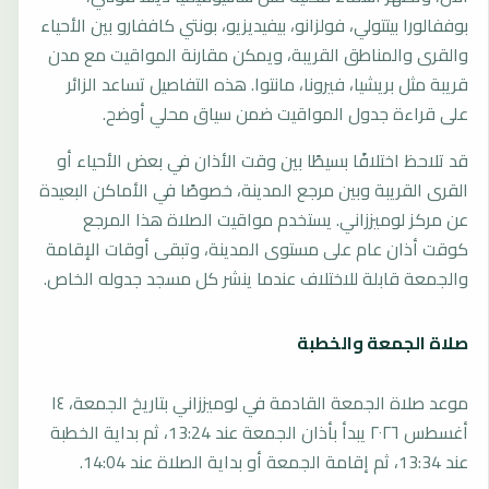
بوففالورا بيتتولي، فولزانو، بيفيديزيو، بونتي كاففارو بين الأحياء
والقرى والمناطق القريبة، ويمكن مقارنة المواقيت مع مدن
قريبة مثل بريشيا، فيرونا، مانتوا. هذه التفاصيل تساعد الزائر
على قراءة جدول المواقيت ضمن سياق محلي أوضح.
قد تلاحظ اختلافًا بسيطًا بين وقت الأذان في بعض الأحياء أو
القرى القريبة وبين مرجع المدينة، خصوصًا في الأماكن البعيدة
عن مركز لوميززاني. يستخدم مواقيت الصلاة هذا المرجع
كوقت أذان عام على مستوى المدينة، وتبقى أوقات الإقامة
والجمعة قابلة للاختلاف عندما ينشر كل مسجد جدوله الخاص.
صلاة الجمعة والخطبة
موعد صلاة الجمعة القادمة في لوميززاني بتاريخ الجمعة، ١٤
أغسطس ٢٠٢٦ يبدأ بأذان الجمعة عند 13:24، ثم بداية الخطبة
عند 13:34، ثم إقامة الجمعة أو بداية الصلاة عند 14:04.