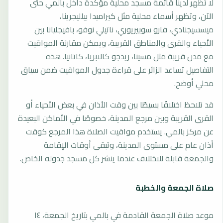
لا تظهر لدينا قائمة مسجد محلية مؤكدة داخل بالمي حتى
الآن، وتظهر أسماء محلية مثل كيراميدا بيلليجرينا،
ميسسيجنادي، فارو سوبيريوري، ناتيلي نوفو، بافيجليانا بين
الأحياء والقرى والمناطق القريبة، ويمكن مقارنة المواقيت
مع مدن قريبة مثل مسينا، ريدجو كالابريا، كاتانيا. هذه
التفاصيل تساعد الزائر على قراءة جدول المواقيت ضمن سياق
محلي أوضح.
قد تلاحظ اختلافًا بسيطًا بين وقت الأذان في بعض الأحياء أو
القرى القريبة وبين مرجع المدينة، خصوصًا في الأماكن البعيدة
عن مركز بالمي. يستخدم مواقيت الصلاة هذا المرجع كوقت
أذان عام على مستوى المدينة، وتبقى أوقات الإقامة
والجمعة قابلة للاختلاف عندما ينشر كل مسجد جدوله الخاص.
صلاة الجمعة والخطبة
موعد صلاة الجمعة القادمة في بالمي بتاريخ الجمعة، ١٤