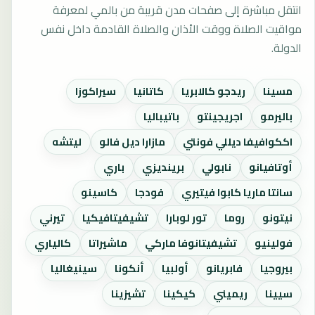
انتقل مباشرة إلى صفحات مدن قريبة من بالمي لمعرفة
مواقيت الصلاة ووقت الأذان والصلاة القادمة داخل نفس
الدولة.
مسينا
ريدجو كالابريا
كاتانيا
سيراكوزا
باليرمو
اجريجينتو
باتيباليا
اككوافيفا ديللي فونتي
مازارا ديل فالو
ليتشه
أوتافيانو
نابولي
برينديزي
باري
سانتا ماريا كابوا فيتيري
فودجا
كاسينو
نيتونو
روما
تور لوبارا
تشيفيتافيكيا
تيرني
فولينيو
تشيفيتانوفا ماركي
ماشيراتا
كالياري
بيروجيا
فابريانو
أولبيا
أنكونا
سينيغاليا
سيينا
ريميني
كيكينا
تشيزينا