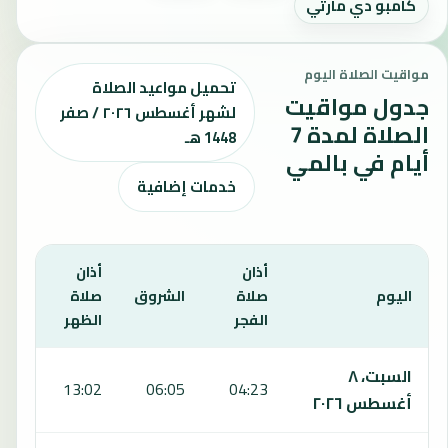
كامبو دي مارتي
مواقيت الصلاة اليوم
تحميل مواعيد الصلاة
جدول مواقيت
لشهر أغسطس ٢٠٢٦ / صفر
الصلاة لمدة 7
1448 هـ
أيام في بالمي
خدمات إضافية
أذان
أذان
أذان
اليوم
صلاة
الشروق
صلاة
صلا
الفجر
الظهر
العص
يعرض هذا الجدول مواقيت الصلاة لمدة 7 أيام في بالمي، بما يشمل الفجر والشروق والظهر والعصر والمغرب والعشاء.
السبت، ٨
:52
13:02
06:05
04:23
أغسطس ٢٠٢٦