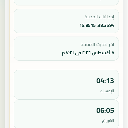
إحداثيات المدينة
38.3594, 15.8515
آخر تحديث الصفحة
٨ أغسطس ٢٠٢٦ في ٧:٢١ م
04:13
الإمساك
06:05
الشروق