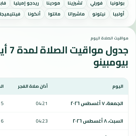
بولونيا
فورلي
تشيزينا
مودينا
ريدجو إميليا
فابر
أولبيا
نيتونو
ماشيراتا
مانتوا
أنكونا
فينتيميجلي
مواقيت الصلاة اليوم
جدول مواقي
بيومبينو
اليوم
أذان صلاة الفجر
ال
يعرض هذا الجدول مواقيت الصلاة لمدة 7 أيام في بيومبينو، بما يشمل الفجر والشروق والظهر والعصر والمغرب والعشاء.
الجمعة، ٧ أغسطس ٢٠٢٦
04:21
15
السبت، ٨ أغسطس ٢٠٢٦
04:23
16