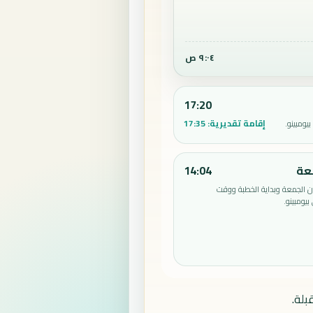
٩:٠٤ ص
17:20
إقامة تقديرية:
17:35
يومبينو.
عة
14:04
الجمعة وبداية الخطبة ووقت
يومبينو.
بلة.