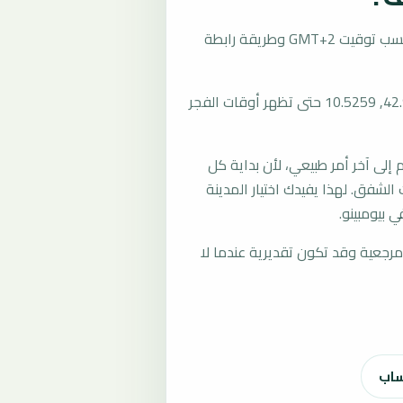
تُحسب مواقيت الصلاة في بيومبينو، إيطاليا بحسب توقيت GMT+2 وطريقة رابطة
المرجع العام للمدينة يستخدم إحداثيات 42.9255, 10.5259 حتى تظهر أوقات الفجر
لى آخر أمر طبيعي، لأن بداية كل
الشفق. لهذا يفيدك اختيار المدينة
 بيومبينو.
رجعية وقد تكون تقديرية عندما لا
ساب