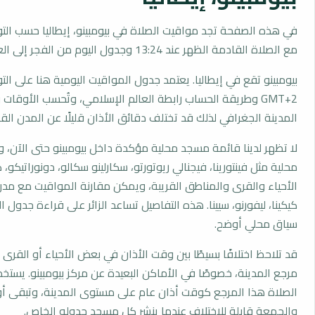
في هذه الصفحة تجد مواقيت الصلاة في بيومبينو، إيطاليا حسب الت
مع الصلاة القادمة الظهر عند 13:24 وجدول اليوم من الفجر إلى العشاء.
بيومبينو تقع في إيطاليا. يعتمد جدول المواقيت اليومية هنا على ال
GMT+2 وطريقة الحساب رابطة العالم الإسلامي، وتُحسب الأوق
المدينة الجغرافي لذلك قد تختلف دقائق الأذان قليلًا عن المدن القر
لا تظهر لدينا قائمة مسجد محلية مؤكدة داخل بيومبينو حتى الآن، 
محلية مثل فينتورينا، فيجنالي ريوتورتو، سكارلينو سكالو، دونوراتيكو، كا
الأحياء والقرى والمناطق القريبة، ويمكن مقارنة المواقيت مع مدن
كيكينا، ليفورنو، سيينا. هذه التفاصيل تساعد الزائر على قراءة جدول
سياق محلي أوضح.
قد تلاحظ اختلافًا بسيطًا بين وقت الأذان في بعض الأحياء أو القرى ا
مرجع المدينة، خصوصًا في الأماكن البعيدة عن مركز بيومبينو. يستخ
الصلاة هذا المرجع كوقت أذان عام على مستوى المدينة، وتبقى أو
والجمعة قابلة للاختلاف عندما ينشر كل مسجد جدوله الخاص.