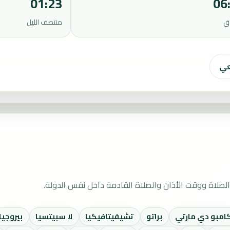
01:23
06
ق
منتصف الليل
عي
لصلاة ووقت الأذان والصلاة القادمة داخل نفس الدولة.
امبو دي مارتي
براتو
تشيفيتافيكيا
لا سبيتسيا
بيروجيا