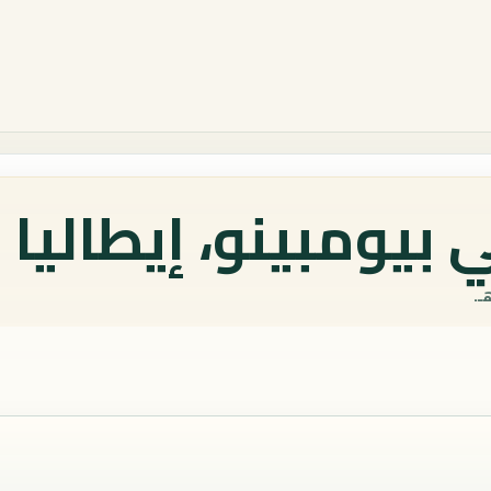
بيومبينو، إيطاليا 