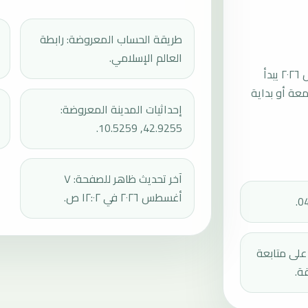
طريقة الحساب المعروضة: رابطة
العالم الإسلامي.
موعد صلاة الجمعة القادمة في بيومبينو بتاريخ الجمعة، ٧ أغسطس ٢٠٢٦ يبدأ
عند 13:34، ثم إقامة الجمعة أو بداية
إحداثيات المدينة المعروضة:
42.9255, 10.5259.
آخر تحديث ظاهر للصفحة: ٧
أغسطس ٢٠٢٦ في ١٢:٠٢ ص.
دك على متابعة
ة.