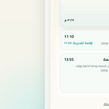
٣:٢٩ م
17:10
إقامة تقديرية:
17:25
وميزيا.
عة
13:55
الجمعة وبداية الخطبة ووقت
وميزيا.
لة.