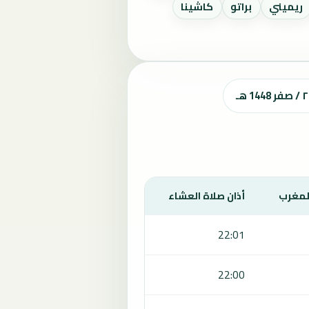
ريميني
براتو
كاشينا
المغرب
أذان صلاة العشاء
22:01
22:00