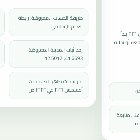
طريقة الحساب المعروضة: رابطة
العالم الإسلامي.
موعد صلاة الجمعة القادمة في بوميزيا بتاريخ الجمعة، ١٤ أغسطس ٢٠٢٦ يبدأ
عند 13:25، ثم إقامة الجمعة أو بداية
إحداثيات المدينة المعروضة:
41.6693, 12.5012.
آخر تحديث ظاهر للصفحة: ٨
أغسطس ٢٠٢٦ في ١٢:٢٢ ص.
دك على متابعة
ة.