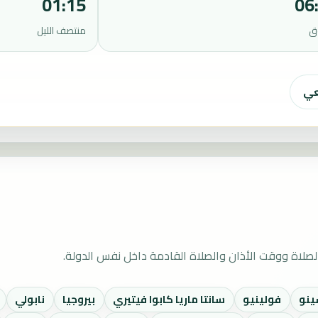
01:15
06
ق
منتصف الليل
عي
لصلاة ووقت الأذان والصلاة القادمة داخل نفس الدولة.
ينو
فولينيو
سانتا ماريا كابوا فيتيري
بيروجيا
نابولي