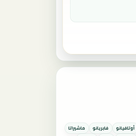
أوتافيانو
فابريانو
ماشيراتا