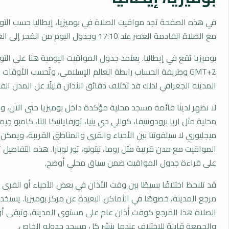
في هذه الصفحة تجد مواقيت الصلاة في بوميزيا، إيطاليا حسب التو
مع الصلاة القادمة العصر عند 17:10 وجدول اليوم من الفجر إلى العشاء.
بوميزيا تقع في إيطاليا. يعتمد جدول المواقيت اليومية هنا على الت
GMT+2 وطريقة الحساب رابطة العالم الإسلامي، وتُحسب الأوق
المدينة الجغرافي لذلك قد تختلف دقائق الأذان قليلًا عن المدن القر
لا تظهر لدينا قائمة مسجد محلية مؤكدة داخل بوميزيا حتى الآن، 
محلية مثل اريا برودوتتيفا، كوللي دي ينيا، تورفايانيكا التا، كامبو جي
ميجليوري لا سيلفوتتا بين الأحياء والقرى والمناطق القريبة، ويمكن 
المواقيت مع مدن قريبة مثل روما، نيتونو، تور لوبارا. هذه التفاصيل تس
على قراءة جدول المواقيت ضمن سياق محلي أوضح.
قد تلاحظ اختلافًا بسيطًا بين وقت الأذان في بعض الأحياء أو القرى ا
مرجع المدينة، خصوصًا في الأماكن البعيدة عن مركز بوميزيا. يستخ
الصلاة هذا المرجع كوقت أذان عام على مستوى المدينة، وتبقى أو
والجمعة قابلة للاختلاف عندما ينشر كل مسجد جدوله الخاص.