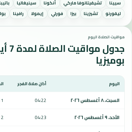
سيينا
تشيفيتانوفا ماركي
أنكونا
سينيغاليا
باتيبا
ليفورنو
تشيزينا
بيزا
فورلي
إيمولا
رافينا
بول
مواقيت الصلاة اليوم
جدول مواقي
بوميزيا
اليوم
أذان صلاة الفجر
ال
يعرض هذا الجدول مواقيت الصلاة لمدة 7 أيام في بوميزيا، بما يشمل الفجر والشروق والظهر والعصر والمغرب والعشاء.
السبت، ٨ أغسطس ٢٠٢٦
04:22
11
الأحد، ٩ أغسطس ٢٠٢٦
04:23
12