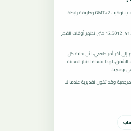
تُحسب مواقيت الصلاة في بوميزيا، إيطاليا بحسب توقيت GMT+2 وطريقة رابطة
المرجع العام للمدينة يستخدم إحداثيات 41.6693, 12.5012 حتى تظهر أوقات الفجر
لى آخر أمر طبيعي، لأن بداية كل
الشفق. لهذا يفيدك اختيار المدينة
 بوميزيا.
رجعية وقد تكون تقديرية عندما لا
ساب