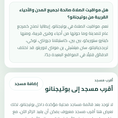
هل مواقيت الصلاة صالحة لجميع المدن والأحياء
القريبة من بوتيجنانو؟
نعم، مواقيت الصلاة في بوتيجنانو، إيطاليا تصلح كمرجع
عام للمدينة وما حولها من أحياء وقرى قريبة، ومنها
كينترو ستوريكو، بين بين، كاستيللانا جروتتي، نوكي،
تريججيانيللو، سان ميتشيلي ين مونتي لاوريتو. قد تختلف
الدقائق قليلًا في المواقع البعيدة جدًا.
أقرب مسجد
إضافة مسجد
أقرب مسجد إلى بوتيجنانو
لا توجد بعد قائمة مساجد محلية مؤكدة داخل بوتيجنانو، لذلك
نعرض هنا أقرب مسجد معروف يمكن أن يفيد الزائر الآن، مع