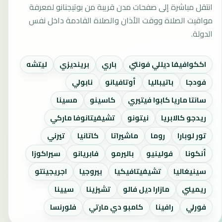
انتقل مباشرة إلى صفحات مدن قريبة من بوتيجنانو لمعرفة
مواقيت الصلاة ووقت الأذان والصلاة القادمة داخل نفس
الدولة.
اككوافيفا ديللي فونتي
باري
برينديزي
ليتشه
فودجا
باتيباليا
أوتافيانو
نابولي
سانتا ماريا كابوا فيتيري
كاسينو
مسينا
ريدجو كالابريا
نيتونو
تشيفيتانوفا ماركي
تور لوبارا
روما
ماشيراتا
كاتانيا
تيرني
أنكونا
فولينيو
باليرمو
فابريانو
سيراكوزا
سينيغاليا
تشيفيتافيكيا
بيروجيا
اجريجينتو
ريميني
مازارا ديل فالو
تشيزينا
سيينا
فورلي
رافينا
كامبو دي مارتي
فلورنسا