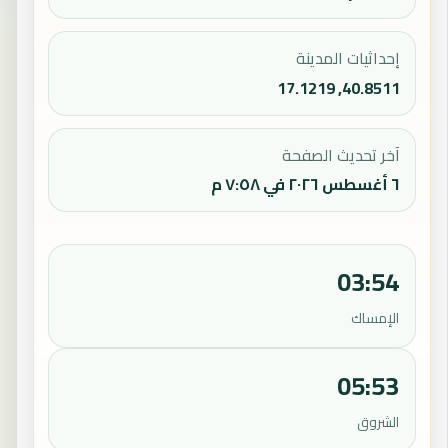
إحداثيات المدينة
40.8511, 17.1219
آخر تحديث الصفحة
٦ أغسطس ٢٠٢٦ في ٧:٥٨ م
03:54
الإمساك
05:53
الشروق