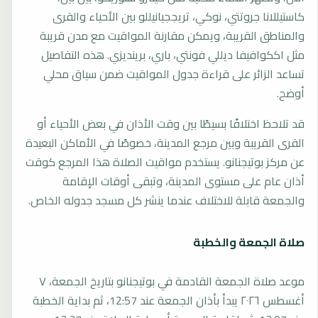
كاستيللانا جروتتي، نوكي، تريججيانيللو بين الأحياء والقرى
والمناطق القريبة، ويمكن مقارنة المواقيت مع مدن قريبة
مثل اككوافيفا ديللي فونتي، باري، برينديزي. هذه التفاصيل
تساعد الزائر على قراءة جدول المواقيت ضمن سياق محلي
أوضح.
قد تلاحظ اختلافًا بسيطًا بين وقت الأذان في بعض الأحياء أو
القرى القريبة وبين مرجع المدينة، خصوصًا في الأماكن البعيدة
عن مركز بوتيجنانو. يستخدم مواقيت الصلاة هذا المرجع كوقت
أذان عام على مستوى المدينة، وتبقى أوقات الإقامة
والجمعة قابلة للاختلاف عندما ينشر كل مسجد جدوله الخاص.
صلاة الجمعة والخطبة
موعد صلاة الجمعة القادمة في بوتيجنانو بتاريخ الجمعة، ٧
أغسطس ٢٠٢٦ يبدأ بأذان الجمعة عند 12:57، ثم بداية الخطبة