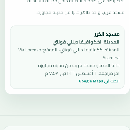
بقاء ربطه على صفحته الأصلية داخل مدينته الأساسية.
مسجد قريب واحد ظاهر حاليًا من مدينة مجاورة.
مسجد الخير
المدينة
:
اككوافيفا ديللي فونتي
المدينة: اككوافيفا ديللي فونتي، الموقع: Via Lorenzo
Scarnera
حالة المصدر
:
مسجد قريب من مدينة مجاورة
آخر مراجعة
:
٦ أغسطس ٢٠٢٦ في ٧:٥٨ م
ابحث في Google Maps