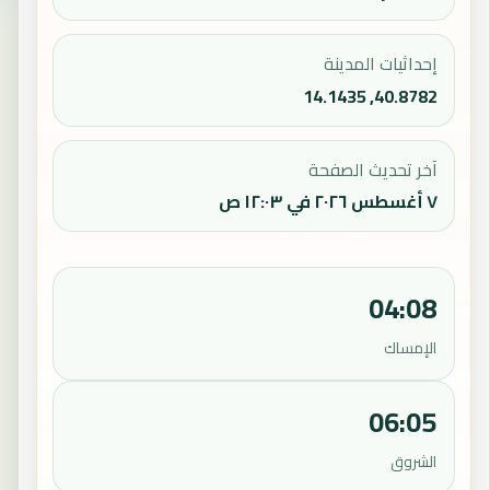
إحداثيات المدينة
40.8782, 14.1435
آخر تحديث الصفحة
٧ أغسطس ٢٠٢٦ في ١٢:٠٣ ص
04:08
الإمساك
06:05
الشروق