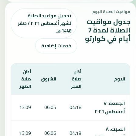
مواقيت الصلاة اليوم
تحميل مواعيد الصلاة
جدول مواقيت
لشهر أغسطس ٢٠٢٦ / صفر
الصلاة لمدة 7
1448 هـ
أيام في كوارتو
خدمات إضافية
أذان
أذان
أذان
اليوم
صلاة
الشروق
صلاة
صلا
الفجر
الظهر
العص
يعرض هذا الجدول مواقيت الصلاة لمدة 7 أيام في كوارتو، بما يشمل الفجر والشروق والظهر والعصر والمغرب والعشاء.
الجمعة، ٧
:03
13:09
06:05
04:18
أغسطس ٢٠٢٦
السبت، ٨
:02
13:09
06:06
04:19