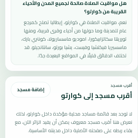
هل مواقيت الصلاة صالحة لجميع المدن والأحياء
القريبة من كوارتو؟
نعم، مواقيت الصلاة في كوارتو، إيطاليا تصلح كمرجع
عام للمدينة وما حولها من أحياء وقرى قريبة، ومنها
تورريتتا سكالزابيكورا، اموديو ماسساريولا، كونتري بارك،
ماسسيريا فيكتشيا وفيست، يشيا بورتو، سانتانجيلو. قد
تختلف الدقائق قليلًا في المواقع البعيدة جدًا.
أقرب مسجد
إضافة مسجد
أقرب مسجد إلى كوارتو
لا توجد بعد قائمة مساجد محلية مؤكدة داخل كوارتو، لذلك
نعرض هنا أقرب مسجد معروف يمكن أن يفيد الزائر الآن، مع
بقاء ربطه على صفحته الأصلية داخل مدينته الأساسية.