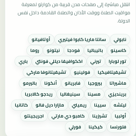
انتقل مباشرة إلى صفحات مدن قريبة من كوارتو لمعرفة
مواقيت الصلاة ووقت الأذان والصلاة القادمة داخل نفس
الدولة.
نابولي
سانتا ماريا كابوا فيتيري
أوتافيانو
كاسينو
باتيباليا
فودجا
نيتونو
روما
تور لوبارا
تيرني
اككوافيفا ديللي فونتي
باري
تشيفيتافيكيا
فولينيو
تشيفيتانوفا ماركي
ماشيراتا
بيروجيا
فابريانو
أنكونا
باليرمو
برينديزي
مسينا
سينيغاليا
ريدجو كالابريا
ليتشه
سيينا
ريميني
مازارا ديل فالو
كاتانيا
أولبيا
تشيزينا
كامبو دي مارتي
اجريجينتو
فلورنسا
كيكينا
فورلي