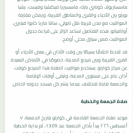
ماسساريولا، كونتري بارك، ماسسيريا فيكتشيا وفيست، يشيا
بورتو بين الأحياء والقرى والمناطق القريبة، ويمكن مقارنة
المواقيت مع مدن قريبة مثل نابولي، سانتا ماريا كابوا فيتيري،
أوتافيانو. هذه التفاصيل تساعد الزائر على قراءة جدول
المواقيت ضمن سياق محلي أوضح.
قد تلاحظ اختلافًا بسيطًا بين وقت الأذان في بعض الأحياء أو
القرى القريبة وبين مرجع المدينة، خصوصًا في الأماكن البعيدة
عن مركز كوارتو. يستخدم مواقيت الصلاة هذا المرجع كوقت
أذان عام على مستوى المدينة، وتبقى أوقات الإقامة
والجمعة قابلة للاختلاف عندما ينشر كل مسجد جدوله الخاص.
صلاة الجمعة والخطبة
موعد صلاة الجمعة القادمة في كوارتو بتاريخ الجمعة، ٧
أغسطس ٢٠٢٦ يبدأ بأذان الجمعة عند 13:09، ثم بداية الخطبة