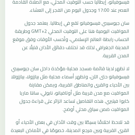
فيسوفيانو، إيطاليا حسب التوقيت المحلي، مع الصلاة القادمة
العصر عند 17:00 وجدول اليوم من الفجر إلى العشاء.
سان جيوسيببي فيسوفيانو تقع في إيطاليا. يعتمد جدول
المواقيت اليومية هنا على التوقيت المحلي GMT+2 وطريقة
الحساب رابطة العالم الإسلامي، وتُحسب الأوقات وفق موقع
المدينة الجغرافي لذلك قد تختلف دقائق الأذان قليلًا عن
المدن القريبة.
لا تظهر لدينا قائمة مسجد محلية مؤكدة داخل سان جيوسيببي
فيسوفيانو حتى الآن، وتظهر أسماء محلية مثل بياززولا، بياززوللا
بين الأحياء والقرى والمناطق القريبة، ويمكن مقارنة
المواقيت مع مدن قريبة مثل أوتافيانو، نابولي، سانتا ماريا
كابوا فيتيري. هذه التفاصيل تساعد الزائر على قراءة جدول
المواقيت ضمن سياق محلي أوضح.
قد تلاحظ اختلافًا بسيطًا بين وقت الأذان في بعض الأحياء أو
القرى القريبة وبين مرجع المدينة، خصوصًا في الأماكن البعيدة