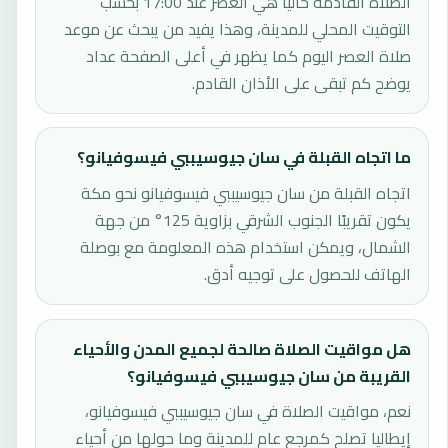
الصلاة القادمة حاليًا هي العصر عند 17:00 بحسب
التوقيت المحلي للمدينة، وهذا يفيد من يبحث عن موعد
صلاة العصر اليوم كما يظهر في أعلى الصفحة عداد
يوضح كم تبقى على الأذان القادم.
ما اتجاه القبلة في سان جيوسيببي فيسوفيانو؟
اتجاه القبلة من سان جيوسيببي فيسوفيانو نحو مكة
يكون تقريبًا الجنوب الشرقي بزاوية 125° من جهة
الشمال، ويمكن استخدام هذه المعلومة مع بوصلة
الهاتف للحصول على توجيه أدق.
هل مواقيت الصلاة صالحة لجميع المدن والأحياء
القريبة من سان جيوسيببي فيسوفيانو؟
نعم، مواقيت الصلاة في سان جيوسيببي فيسوفيانو،
إيطاليا تصلح كمرجع عام للمدينة وما حولها من أحياء