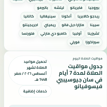
بيروجيا
فابريانو
ليتشه
باليرمو
ريدجو كالابريا
أنكونا
سينيغاليا
كاتانيا
سيينا
مازارا ديل فالو
ريميني
اجريجينتو
تشيزينا
أولبيا
كامبو دي مارتي
فلورنسا
سيراكوزا
فورلي
مواقيت الصلاة اليوم
تحميل مواعيد
جدول مواقيت
الصلاة لشهر
الصلاة لمدة 7 أيام
أغسطس ٢٠٢٦ / صفر
في سان جيوسيببي
1448 هـ
فيسوفيانو
خدمات إضافية