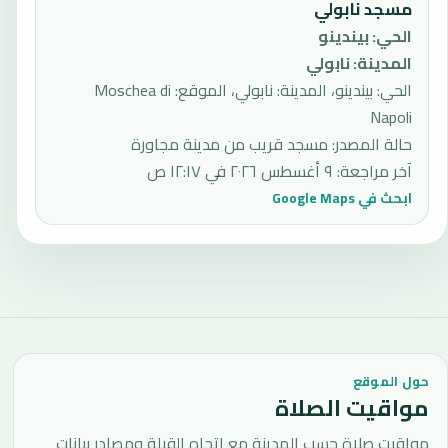
مسجد نابولي
الحي
:
بيندينو
المدينة
:
نابولي
الحي: بيندينو، المدينة: نابولي، الموقع: Moschea di
Napoli
حالة المصدر
:
مسجد قريب من مدينة مجاورة
آخر مراجعة
:
٩ أغسطس ٢٠٢٦ في ١٢:١٧ ص
ابحث في Google Maps
حول الموقع
مواقيت الصلاة
مواقيت صلاة حسب المدينة مع اتجاه القبلة ومصادر بيانات