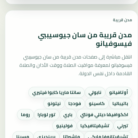
مدن قريبة
مدن قريبة من سان جيوسيببي
فيسوفيانو
انتقل مباشرة إلى صفحات مدن قريبة من سان جيوسيببي
فيسوفيانو لمعرفة مواقيت الصلاة ووقت الأذان والصلاة
القادمة داخل نفس الدولة.
أوتافيانو
نابولي
سانتا ماريا كابوا فيتيري
باتيباليا
كاسينو
فودجا
نيتونو
اككوافيفا ديللي فونتي
باري
تور لوبارا
روما
تيرني
تشيفيتافيكيا
فولينيو
تشيفيتانوفا ماركي
ماشيراتا
برينديزي
مسينا