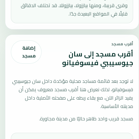
وقرى قريبة، ومنها بياززولا، بياززوللا. قد تختلف الدقائق
قليلًا في المواقع البعيدة جدًا.
أقرب مسجد
إضافة
أقرب مسجد إلى سان
مسجد
جيوسيببي فيسوفيانو
لا توجد بعد قائمة مساجد محلية مؤكدة داخل سان جيوسيببي
فيسوفيانو، لذلك نعرض هنا أقرب مسجد معروف يمكن أن
يفيد الزائر الآن، مع بقاء ربطه على صفحته الأصلية داخل
مدينته الأساسية.
مسجد قريب واحد ظاهر حاليًا من مدينة مجاورة.