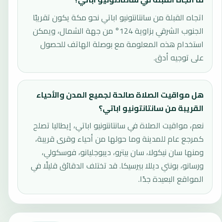
اتجاه القبلة من سانتانتونيو اباتي نحو مكة يكون تقريبًا
الجنوب الشرقي بزاوية 124° من جهة الشمال، ويمكن
استخدام هذه المعلومة مع بوصلة الهاتف للحصول
على توجيه أدق.
هل مواقيت الصلاة صالحة لجميع المدن والأحياء
القريبة من سانتانتونيو اباتي؟
نعم، مواقيت الصلاة في سانتانتونيو اباتي، إيطاليا تصلح
كمرجع عام للمدينة وما حولها من أحياء وقرى قريبة،
ومنها سان نيكولا، سان بيترو، ديبوجليانو، فوسكولي،
ورسانو، بونتي ديللا بيرسيكا. قد تختلف الدقائق قليلًا في
المواقع البعيدة جدًا.