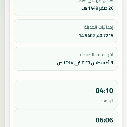
26 صفر 1448 هـ
إحداثيات المدينة
40.7215, 14.5402
آخر تحديث الصفحة
٩ أغسطس ٢٠٢٦ في ١٢:١٧ ص
04:10
الإمساك
06:06