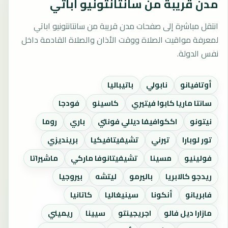
مدن قريبة من سانتانتونيو اباتي
انتقل مباشرة إلى صفحات مدن قريبة من سانتانتونيو اباتي
لمعرفة مواقيت الصلاة ووقت الأذان والصلاة القادمة داخل
نفس الدولة.
أوتافيانو
نابولي
باتيباليا
سانتا ماريا كابوا فيتيري
كاسينو
فودجا
نيتونو
اككوافيفا ديللي فونتي
باري
روما
تور لوبارا
تيرني
تشيفيتافيكيا
برينديزي
فولينيو
مسينا
تشيفيتانوفا ماركي
ماشيراتا
ريدجو كالابريا
باليرمو
ليتشه
بيروجيا
فابريانو
أنكونا
سينيغاليا
كاتانيا
مازارا ديل فالو
اجريجينتو
سيينا
ريميني