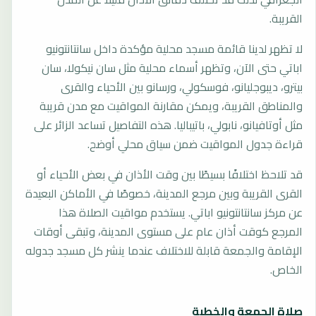
القريبة.
لا تظهر لدينا قائمة مسجد محلية مؤكدة داخل سانتانتونيو
اباتي حتى الآن، وتظهر أسماء محلية مثل سان نيكولا، سان
بيترو، ديبوجليانو، فوسكولي، ورسانو بين الأحياء والقرى
والمناطق القريبة، ويمكن مقارنة المواقيت مع مدن قريبة
مثل أوتافيانو، نابولي، باتيباليا. هذه التفاصيل تساعد الزائر على
قراءة جدول المواقيت ضمن سياق محلي أوضح.
قد تلاحظ اختلافًا بسيطًا بين وقت الأذان في بعض الأحياء أو
القرى القريبة وبين مرجع المدينة، خصوصًا في الأماكن البعيدة
عن مركز سانتانتونيو اباتي. يستخدم مواقيت الصلاة هذا
المرجع كوقت أذان عام على مستوى المدينة، وتبقى أوقات
الإقامة والجمعة قابلة للاختلاف عندما ينشر كل مسجد جدوله
الخاص.
صلاة الجمعة والخطبة