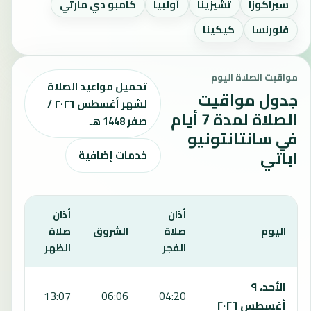
سيراكوزا
تشيزينا
أولبيا
كامبو دي مارتي
فلورنسا
كيكينا
مواقيت الصلاة اليوم
تحميل مواعيد الصلاة
جدول مواقيت
لشهر أغسطس ٢٠٢٦ /
الصلاة لمدة 7 أيام
صفر 1448 هـ
في سانتانتونيو
اباتي
خدمات إضافية
أذان
أذان
أذان
اليوم
صلاة
الشروق
صلاة
صلا
الفجر
الظهر
العص
يعرض هذا الجدول مواقيت الصلاة لمدة 7 أيام في سانتانتونيو اباتي، بما يشمل الفجر والشروق والظهر والعصر والمغرب والعشاء.
الأحد، ٩
:00
13:07
06:06
04:20
أغسطس ٢٠٢٦