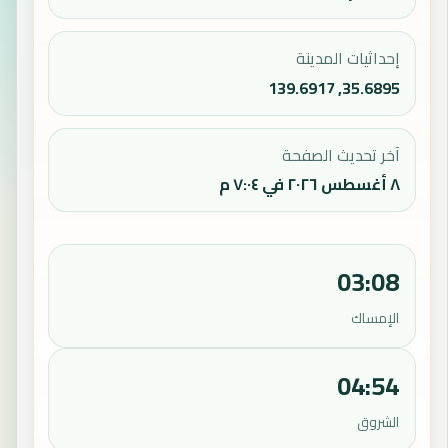
إحداثيات المدينة
35.6895, 139.6917
آخر تحديث الصفحة
٨ أغسطس ٢٠٢٦ في ٧:٠٤ م
03:08
الإمساك
04:54
الشروق