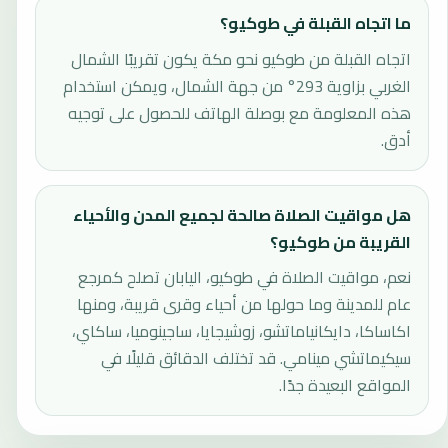
ما اتجاه القبلة في طوكيو؟
اتجاه القبلة من طوكيو نحو مكة يكون تقريبًا الشمال
الغربي بزاوية 293° من جهة الشمال، ويمكن استخدام
هذه المعلومة مع بوصلة الهاتف للحصول على توجيه
أدق.
هل مواقيت الصلاة صالحة لجميع المدن والأحياء
القريبة من طوكيو؟
نعم، مواقيت الصلاة في طوكيو، اليابان تصلح كمرجع
عام للمدينة وما حولها من أحياء وقرى قريبة، ومنها
اكاساكا، دايكانياماتشو، زوشيجايا، ساجينوميا، ساكاي،
سيكيماتشي مينامي. قد تختلف الدقائق قليلًا في
المواقع البعيدة جدًا.