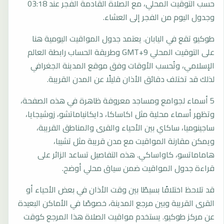
حسب التوقيت المحلي، مع الصلاة القادمة الفجر عند 03:18
وجدول اليوم من الفجر إلى العشاء.
طوكيو تقع في اليابان. يعتمد جدول المواقيت اليومية هنا
على التوقيت المحلي GMT+9 وطريقة الحساب رابطة العالم
الإسلامي، وتُحسب الأوقات وفق موقع المدينة الجغرافي
لذلك قد تختلف دقائق الأذان قليلًا عن المدن القريبة.
5 أسماء لجوامع ومساجد معروفة ظاهرة في هذه الصفحة،
وتظهر أسماء محلية مثل اكاساكا، دايكانياماتشو، زوشيجايا،
ساجينوميا، ساكاي بين الأحياء والقرى والمناطق القريبة،
ويمكن مقارنة المواقيت مع مدن قريبة مثل تشيبا،
هاماماتسو، كاواساكي. هذه التفاصيل تساعد الزائر على
قراءة جدول المواقيت ضمن سياق محلي أوضح.
قد تلاحظ اختلافًا بسيطًا بين وقت الأذان في بعض الأحياء أو
القرى القريبة وبين مرجع المدينة، خصوصًا في الأماكن البعيدة
عن مركز طوكيو. يستخدم مواقيت الصلاة هذا المرجع كوقت