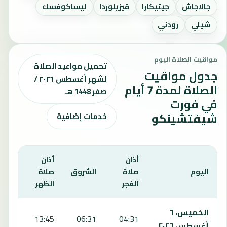
جالاجاش
جيتيكارا
قيزيلوردا
ليساكوفسك
شيلي
رودني
مواقيت الصلاة اليوم
تحميل مواعيد الصلاة
جدول مواقيت
لشهر أغسطس ٢٠٢٦ /
الصلاة لمدة 7 أيام
صفر 1448 هـ
في فورت
شيفتشينكو
خدمات إضافية
أذان
أذان
أذان
اليوم
صلاة
الشروق
صلاة
صلاة
الفجر
الظهر
العص
يعرض هذا الجدول مواقيت الصلاة لمدة 7 أيام في فورت شيفتشينكو، بما يشمل الفجر والشروق والظهر والعصر والمغرب والعشاء.
الخميس، ٦
7:43
13:45
06:31
04:31
أغسطس ٢٠٢٦