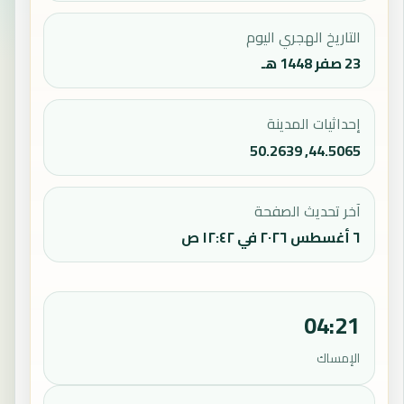
التاريخ الهجري اليوم
23 صفر 1448 هـ
إحداثيات المدينة
44.5065, 50.2639
آخر تحديث الصفحة
٦ أغسطس ٢٠٢٦ في ١٢:٤٢ ص
04:21
الإمساك