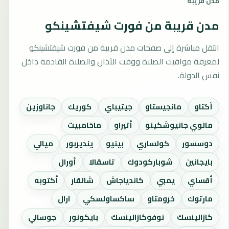
مدن قريبة
مدن قريبة من فورت شيفتشينكو
انتقل مباشرة إلى صفحات مدن قريبة من فورت شيفتشينكو
لمعرفة مواقيت الصلاة ووقت الأذان والصلاة القادمة داخل
نفس الدولة.
أكتاو
مانجيستاو
جيتيباي
كوريك
جاناوزين
مالوي جانيوشكينو
أتيراو
ماخامبيت
دوسسور
كولساري
بينيو
ينديربور
ميالي
بايجانين
شوباركودوك
تاسقالا
أورال
أقساي
يمبي
كاندياجاش
شالقار
أكتوبه
مارتوك
خرومتاو
ساكساولسكي
آرال
كازالينسك
نوفوكازالينسك
بايكونور
جوسالي