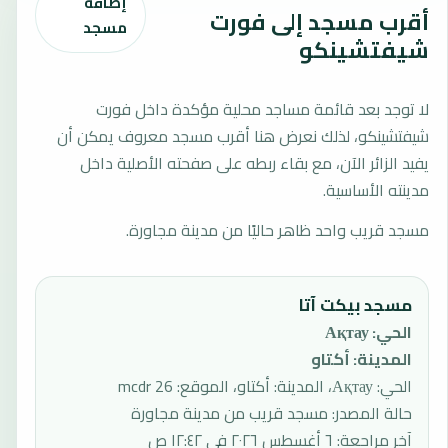
إضافة
أقرب مسجد إلى فورت
مسجد
شيفتشينكو
لا توجد بعد قائمة مساجد محلية مؤكدة داخل فورت
شيفتشينكو، لذلك نعرض هنا أقرب مسجد معروف يمكن أن
يفيد الزائر الآن، مع بقاء ربطه على صفحته الأصلية داخل
مدينته الأساسية.
مسجد قريب واحد ظاهر حاليًا من مدينة مجاورة.
مسجد بيكت آتا
الحي
:
Ақтау
المدينة
:
أكتاو
الحي: Ақтау، المدينة: أكتاو، الموقع: 26 mcdr
حالة المصدر
:
مسجد قريب من مدينة مجاورة
آخر مراجعة
:
٦ أغسطس ٢٠٢٦ في ١٢:٤٢ ص