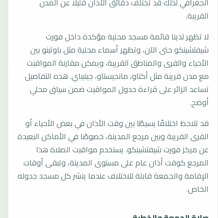
الجغرافي لذلك قد تختلف دقائق الأذان قليلًا عن المدن
القريبة.
لا تظهر لدينا قائمة مسجد محلية مؤكدة داخل فورت
شيفتشينكو حتى الآن، وتظهر أسماء محلية مثل باوتينو بين
الأحياء والقرى والمناطق القريبة، ويمكن مقارنة المواقيت
مع مدن قريبة مثل أكتاو، مانجيستاو، جيتيباي. هذه التفاصيل
تساعد الزائر على قراءة جدول المواقيت ضمن سياق محلي
أوضح.
قد تلاحظ اختلافًا بسيطًا بين وقت الأذان في بعض الأحياء أو
القرى القريبة وبين مرجع المدينة، خصوصًا في الأماكن البعيدة
عن مركز فورت شيفتشينكو. يستخدم مواقيت الصلاة هذا
المرجع كوقت أذان عام على مستوى المدينة، وتبقى أوقات
الإقامة والجمعة قابلة للاختلاف عندما ينشر كل مسجد جدوله
الخاص.
صلاة الجمعة والخطبة