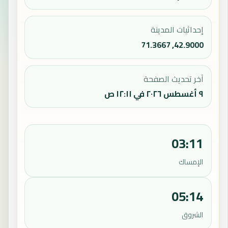
إحداثيات المدينة
42.9000, 71.3667
آخر تحديث الصفحة
٩ أغسطس ٢٠٢٦ في ١٢:١١ ص
03:11
الإمساك
05:14
الشروق