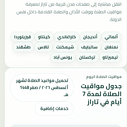
انتقل مباشرة إلى صفحات مدن قريبة من تاراز لمعرفة
مواقيت الصلاة ووقت الأذان والصلاة القادمة داخل نفس
الدولة.
ألماتي
أنديجان
كاراغاندي
كينتاو
قيزيلوردا
نمنغان
ساتبايف
شيمكنت
تالاس
طشقند
تيميرتاو
تركستان
يونس آباد
مواقيت الصلاة اليوم
تحميل مواعيد الصلاة لشهر
جدول مواقيت
أغسطس ٢٠٢٦ / صفر 1448
الصلاة لمدة 7
هـ
أيام في تاراز
خدمات إضافية