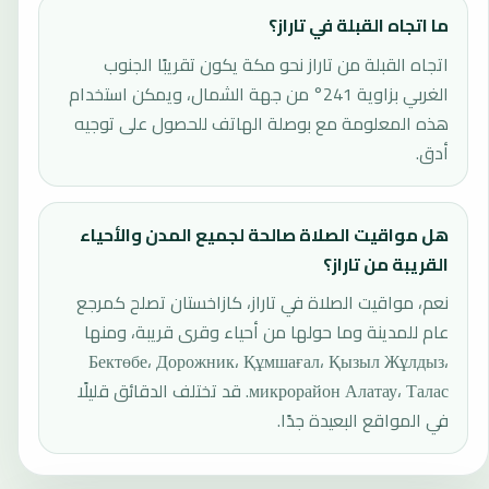
ما اتجاه القبلة في تاراز؟
اتجاه القبلة من تاراز نحو مكة يكون تقريبًا الجنوب
الغربي بزاوية 241° من جهة الشمال، ويمكن استخدام
هذه المعلومة مع بوصلة الهاتف للحصول على توجيه
أدق.
هل مواقيت الصلاة صالحة لجميع المدن والأحياء
القريبة من تاراز؟
نعم، مواقيت الصلاة في تاراز، كازاخستان تصلح كمرجع
عام للمدينة وما حولها من أحياء وقرى قريبة، ومنها
Бектөбе، Дорожник، Құмшағал، Қызыл Жұлдыз،
микрорайон Алатау، Талас. قد تختلف الدقائق قليلًا
في المواقع البعيدة جدًا.