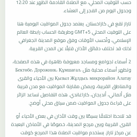
حسب التوقيت المحلي، مع الصلاة القادمة الظهر عند 12:20
وجدول اليوم من الفجر إلى العشاء.
تاراز تقع في كازاخستان. يعتمد جدول المواقيت اليومية هنا
على التوقيت المحلي GMT+5 وطريقة الحساب رابطة العالم
الإسلامي، وتُحسب الأوقات وفق موقع المدينة الجغرافي
لذلك قد تختلف دقائق الأذان قليلًا عن المدن القريبة.
2 أسماء لجوامع ومساجد معروفة ظاهرة في هذه الصفحة،
وتظهر أسماء محلية مثل Бектөбе، Дорожник، Құмшағал،
Қызыл Жұлдыз، микрорайон Алатау بين الأحياء والقرى
والمناطق القريبة، ويمكن مقارنة المواقيت مع مدن قريبة
مثل ألماتي، أنديجان، كاراغاندي. هذه التفاصيل تساعد الزائر
على قراءة جدول المواقيت ضمن سياق محلي أوضح.
قد تلاحظ اختلافًا بسيطًا بين وقت الأذان في بعض الأحياء أو
القرى القريبة وبين مرجع المدينة، خصوصًا في الأماكن البعيدة
عن مركز تاراز. يستخدم مواقيت الصلاة هذا المرجع كوقت