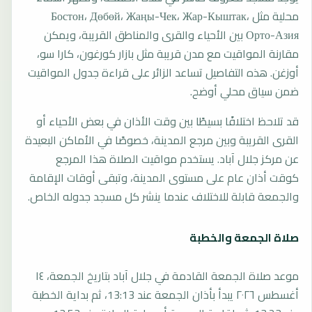
محلية مثل Бостон، Дөбөй، Жаңы-Чек، Жар-Кыштак،
Орто-Азия بين الأحياء والقرى والمناطق القريبة، ويمكن
مقارنة المواقيت مع مدن قريبة مثل بازار كورغون، كارا سو،
أوزغن. هذه التفاصيل تساعد الزائر على قراءة جدول المواقيت
ضمن سياق محلي أوضح.
قد تلاحظ اختلافًا بسيطًا بين وقت الأذان في بعض الأحياء أو
القرى القريبة وبين مرجع المدينة، خصوصًا في الأماكن البعيدة
عن مركز جلال آباد. يستخدم مواقيت الصلاة هذا المرجع
كوقت أذان عام على مستوى المدينة، وتبقى أوقات الإقامة
والجمعة قابلة للاختلاف عندما ينشر كل مسجد جدوله الخاص.
صلاة الجمعة والخطبة
موعد صلاة الجمعة القادمة في جلال آباد بتاريخ الجمعة، ١٤
أغسطس ٢٠٢٦ يبدأ بأذان الجمعة عند 13:13، ثم بداية الخطبة