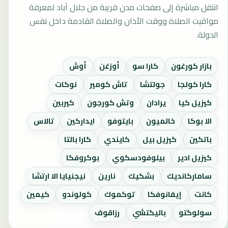
انتقل مباشرة إلى صفحات مدن قريبة من جلال آباد لمعرفة
مواقيت الصلاة ووقت الأذان والصلاة القادمة داخل نفس
الدولة.
بازار كورغون
كارا سو
أوزغن
أوش
كارا كولجا
جولتشا
تاش كومير
نوكات
كيزيل كيا
يرادان
وتش كورجون
كيربين
الا بوكا
خالميون
بايتوفو
ايداركين
تالاس
باتكين
كيزيل بيل
كايندي
كارا بالتا
كيزيل ادير
بيلوفودسكوي
بوكروفكا
ساماركانديك
بشكيك
نارين
نيجنيايا الا ارتشا
كانت
إيفانوفكا
توكموك
كولوندو
كيمين
سولوكتو
باليكتشي
رزاقوف