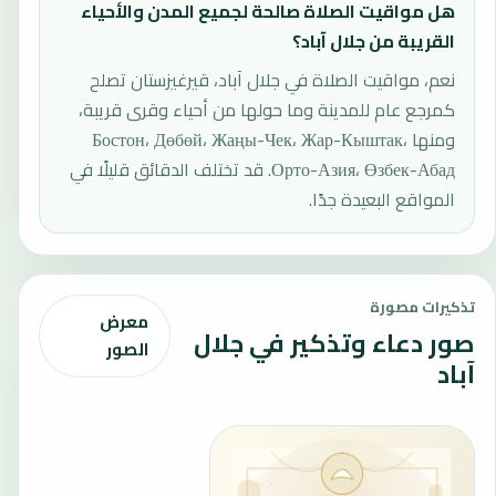
هل مواقيت الصلاة صالحة لجميع المدن والأحياء
القريبة من جلال آباد؟
نعم، مواقيت الصلاة في جلال آباد، قيرغيزستان تصلح
كمرجع عام للمدينة وما حولها من أحياء وقرى قريبة،
ومنها Бостон، Дөбөй، Жаңы-Чек، Жар-Кыштак،
Орто-Азия، Өзбек-Абад. قد تختلف الدقائق قليلًا في
المواقع البعيدة جدًا.
تذكيرات مصورة
معرض
صور دعاء وتذكير في جلال
الصور
آباد