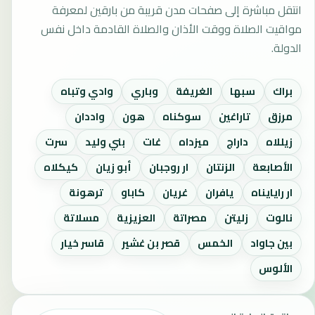
انتقل مباشرة إلى صفحات مدن قريبة من بارقين لمعرفة
مواقيت الصلاة ووقت الأذان والصلاة القادمة داخل نفس
الدولة.
براك
سبها
الغريفة
وباري
وادي وتباه
مرزق
تاراغين
سوكناه
هون
واددان
زيللاه
داراج
ميزداه
غات
بني وليد
سرت
الأصابعة
الزنتان
ار روجبان
أبو زيان
كيكلاه
ار رايايناه
يافران
غريان
كاباو
ترهونة
نالوت
زليتن
مصراتة
العزيزية
مسلاتة
بين جاواد
الخمس
قصر بن غشير
قاسر خيار
الألوس