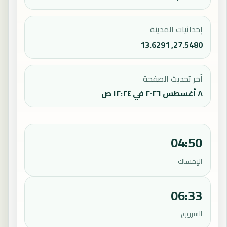
إحداثيات المدينة
27.5480, 13.6291
آخر تحديث الصفحة
٨ أغسطس ٢٠٢٦ في ١٢:٢٤ ص
04:50
الإمساك
06:33
الشروق