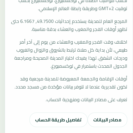
تُحسب مواقيت الصلاة في لوكسمبورغ، لوكسمبورغ بحسب
توقيت GMT+2 وطريقة رابطة العالم الإسلامي.
المرجع العام للمدينة يستخدم إحداثيات 49.7500, 6.1667 حتى
تظهر أوقات الفجر والمغرب والعشاء بدقة مناسبة.
اختلاف وقت الفجر والمغرب والعشاء من يوم إلى آخر أمر
طبيعي، لأن بداية كل صلاة ترتبط بالشروق والزوال والغروب
ودرجات الشفق. لهذا يفيدك اختيار المدينة الصحيحة ومراجعة
الجدول المحدث باستمرار في لوكسمبورغ.
أوقات الإقامة والجمعة المعروضة للمدينة مرجعية وقد
تكون تقديرية عندما لا تتوفر بيانات مؤكدة من مسجد محدد.
تعرف على مصادر البيانات ومنهجية الحساب.
مصادر البيانات
تفاصيل طريقة الحساب