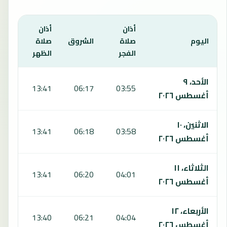
أذان
أذان
أذان
اليوم
صلاة
الشروق
صلاة
صلا
الفجر
الظهر
العص
يعرض هذا الجدول مواقيت الصلاة لمدة 7 أيام في لوكسمبورغ، بما يشمل الفجر والشروق والظهر والعصر والمغرب والعشاء.
الأحد، ٩
:44
13:41
06:17
03:55
أغسطس ٢٠٢٦
الاثنين، ١٠
:43
13:41
06:18
03:58
أغسطس ٢٠٢٦
الثلاثاء، ١١
:42
13:41
06:20
04:01
أغسطس ٢٠٢٦
الأربعاء، ١٢
:41
13:40
06:21
04:04
أغسطس ٢٠٢٦