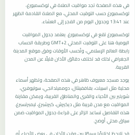
في هذه الصفحة تجد مواقيت الصلاة في لوكسمبورغ،
لوكسمبورغ حسب التوقيت المحلي، مع الصلاة القادمة الظهر
عند 13:41 وجدول اليوم من الفجر إلى العشاء.
لوكسمبورغ تقع في لوكسمبورغ. يعتمد جدول المواقيت
اليومية هنا على التوقيت المحلي GMT+2 وطريقة الحساب
رابطة العالم الإسلامي، وتُحسب الأوقات وفق موقع المدينة
الجغرافي لذلك قد تختلف دقائق الأذان قليلًا عن المدن
القريبة.
يوجد مسجد معروف ظاهر في هذه الصفحة، وتظهر أسماء
محلية مثل اسبيلت، بفاففينثال، دومميلدانجي، سوليوفري،
شويلير بين الأحياء والقرى والمناطق القريبة، ويمكن مقارنة
المواقيت مع مدن قريبة مثل ديكيرش، كيرشبرغ، ليمبرتسبرغ.
هذه التفاصيل تساعد الزائر على قراءة جدول المواقيت ضمن
سياق محلي أوضح.
قد تلاحظ اختلافًا بسيطًا بين وقت الأذان في بعض الأحياء أو