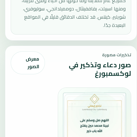
كمرجع عام للمدينة وما حولها من أحياء وقرى قريبة،
ومنها اسبيلت، بفاففينثال، دومميلدانجي، سوليوفري،
شويلير، كينتس. قد تختلف الدقائق قليلًا في المواقع
البعيدة جدًا.
تذكيرات مصورة
معرض
صور دعاء وتذكير في
الصور
لوكسمبورغ