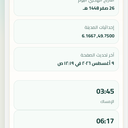
26 صفر 1448 هـ
إحداثيات المدينة
49.7500, 6.1667
آخر تحديث الصفحة
٩ أغسطس ٢٠٢٦ في ١٢:١٩ ص
03:45
الإمساك
06:17