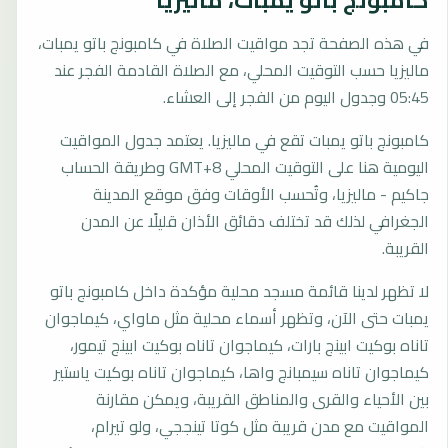
كامبونج باتو يمبات، ماليزيا
في هذه الصفحة تجد مواقيت الصلاة في كامبونج باتو يمبات،
ماليزيا حسب التوقيت المحلي، مع الصلاة القادمة الفجر عند
05:45 وجدول اليوم من الفجر إلى العشاء.
كامبونج باتو يمبات تقع في ماليزيا. يعتمد جدول المواقيت
اليومية هنا على التوقيت المحلي GMT+8 وطريقة الحساب
جاكيم - ماليزيا، وتُحسب الأوقات وفق موقع المدينة
الجغرافي لذلك قد تختلف دقائق الأذان قليلًا عن المدن
القريبة.
لا تظهر لدينا قائمة مسجد محلية مؤكدة داخل كامبونج باتو
يمبات حتى الآن، وتظهر أسماء محلية مثل ماواي، كيماجوان
تاناه بوكيت ابينج بارات، كيماجوان تاناه بوكيت ابينج تيمور،
كيماجوان تاناه سيمبانج واها، كيماجوان تاناه بوكيت ياستير
بين الأحياء والقرى والمناطق القريبة، ويمكن مقارنة
المواقيت مع مدن قريبة مثل كوتا تينججي، ولو تيرام،