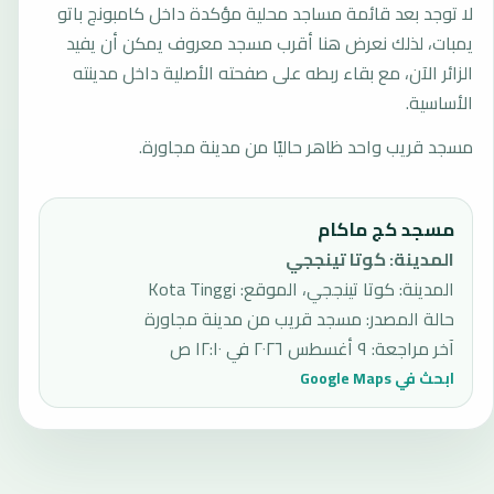
لا توجد بعد قائمة مساجد محلية مؤكدة داخل كامبونج باتو
يمبات، لذلك نعرض هنا أقرب مسجد معروف يمكن أن يفيد
الزائر الآن، مع بقاء ربطه على صفحته الأصلية داخل مدينته
الأساسية.
مسجد قريب واحد ظاهر حاليًا من مدينة مجاورة.
مسجد كج ماكام
المدينة
:
كوتا تينججي
المدينة: كوتا تينججي، الموقع: Kota Tinggi
حالة المصدر
:
مسجد قريب من مدينة مجاورة
آخر مراجعة
:
٩ أغسطس ٢٠٢٦ في ١٢:١٠ ص
ابحث في Google Maps