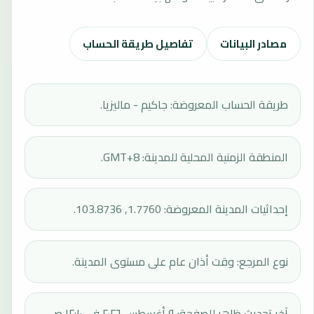
مصادر البيانات
تفاصيل طريقة الحساب
طريقة الحساب المعروضة: جاكيم - ماليزيا.
المنطقة الزمنية المحلية للمدينة: GMT+8.
إحداثيات المدينة المعروضة: 1.7760, 103.8736.
نوع المرجع: وقت أذان عام على مستوى المدينة.
آخر تحديث ظاهر للصفحة: ٩ أغسطس ٢٠٢٦ في ١٢:١٠ ص.