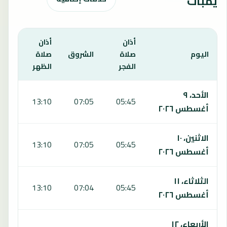
يمبات
أذان
أذان
أذان
اليوم
صلاة
الشروق
صلاة
صلا
الفجر
الظهر
العص
يعرض هذا الجدول مواقيت الصلاة لمدة 7 أيام في كامبونج باتو يمبات، بما يشمل الفجر والشروق والظهر والعصر والمغرب والعشاء.
الأحد، ٩
:30
13:10
07:05
05:45
أغسطس ٢٠٢٦
الاثنين، ١٠
:30
13:10
07:05
05:45
أغسطس ٢٠٢٦
الثلاثاء، ١١
:29
13:10
07:04
05:45
أغسطس ٢٠٢٦
الأربعاء، ١٢