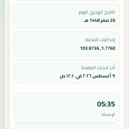
التاريخ الهجري اليوم
26 صفر 1448 هـ
إحداثيات المدينة
1.7760, 103.8736
آخر تحديث الصفحة
٩ أغسطس ٢٠٢٦ في ١٢:١٠ ص
05:35
الإمساك