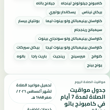
كامبونج جيلوتونج تينجاه
جيلانج باتاه
بيكان نيناس
يسكاندار بوتيري
كاواسان بينيمباتان ولو بينوت ليما
بونتيان بيسار
سيمبانج رينججام
كاواسان بينيمباتان ولو سونجاي بينوت
كاواسان بينيمباتان ولو بينوت تيجا
بيكان سيركات
كلوانج
ميرسينج
رينجيت
باريت راجا
بالوه
يونج بينج
مواقيت الصلاة اليوم
تحميل مواعيد الصلاة
جدول مواقيت
لشهر أغسطس ٢٠٢٦ /
الصلاة لمدة 7 أيام
صفر 1448 هـ
في كامبونج باتو
خدمات إضافية