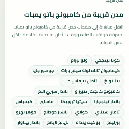
مدن قريبة
مدن قريبة من كامبونج باتو يمبات
انتقل مباشرة إلى صفحات مدن قريبة من كامبونج باتو يمبات
لمعرفة مواقيت الصلاة ووقت الأذان والصلاة القادمة داخل
نفس الدولة.
كوتا تينججي
ولو تيرام
كيماجوان تاناه لوك هينج بارات
جوهور جايا
بيلنتونغ
تامان بيرماس جايا
كامبونج كانجكار تيبيراو
باندار سيري الام
باندار تينججارا
سيتيا تروبيكا
ماساي
كيمباس
تامان سيناي
كولاي
باسير جودانج
جوهر بهرو
بيرلينج
بوكيت ينداه
لايانج لايانج
باندار بيناوار