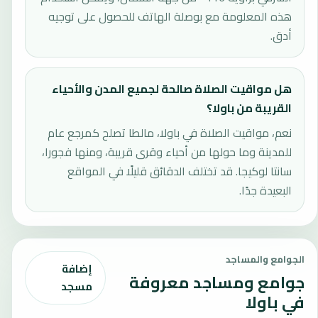
هذه المعلومة مع بوصلة الهاتف للحصول على توجيه
أدق.
هل مواقيت الصلاة صالحة لجميع المدن والأحياء
القريبة من باولا؟
نعم، مواقيت الصلاة في باولا، مالطا تصلح كمرجع عام
للمدينة وما حولها من أحياء وقرى قريبة، ومنها فجورا،
سانتا لوكيجا. قد تختلف الدقائق قليلًا في المواقع
البعيدة جدًا.
الجوامع والمساجد
إضافة
جوامع ومساجد معروفة
مسجد
في باولا