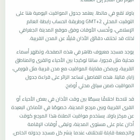
باولا تقع في مالطا. يعتمد جدول المواقيت اليومية هنا على
التوقيت المحلي GMT+2 وطريقة الحساب رابطة العالم
الإسلامي، وتُحسب الأوقات وفق موقع المدينة الجغرافي
لذلك قد تختلف دقائق الأذان قليلًا عن المدن القريبة.
يوجد مسجد معروف ظاهر في هذه الصفحة، وتظهر أسماء
محلية مثل فجورا، سانتا لوكيجا بين الأحياء والقرى والمناطق
القريبة، ويمكن مقارنة المواقيت مع مدن قريبة مثل قورمي،
زابار، فاليتا. هذه التفاصيل تساعد الزائر على قراءة جدول
المواقيت ضمن سياق محلي أوضح.
قد تلاحظ اختلافًا بسيطًا بين وقت الأذان في بعض الأحياء أو
القرى القريبة وبين مرجع المدينة، خصوصًا في الأماكن البعيدة
عن مركز باولا. يستخدم مواقيت الصلاة هذا المرجع كوقت
أذان عام على مستوى المدينة، وتبقى أوقات الإقامة
والجمعة قابلة للاختلاف عندما ينشر كل مسجد جدوله الخاص.