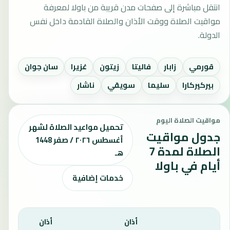
انتقل مباشرة إلى صفحات مدن قريبة من باولا لمعرفة
مواقيت الصلاة ووقت الأذان والصلاة القادمة داخل نفس
الدولة.
قورمي
زابار
فاليتا
زيتون
غزيرا
سان جوان
بيركيركارا
سليما
سويقي
ناشار
مواقيت الصلاة اليوم
تحميل مواعيد الصلاة لشهر
جدول مواقيت
أغسطس ٢٠٢٦ / صفر 1448
الصلاة لمدة 7
هـ
أيام في باولا
خدمات إضافية
أذان
أذان
أذان