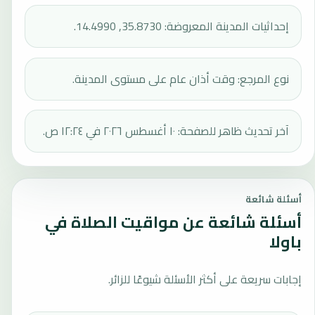
إحداثيات المدينة المعروضة: 35.8730, 14.4990.
نوع المرجع: وقت أذان عام على مستوى المدينة.
آخر تحديث ظاهر للصفحة: ١٠ أغسطس ٢٠٢٦ في ١٢:٢٤ ص.
أسئلة شائعة
أسئلة شائعة عن مواقيت الصلاة في
باولا
إجابات سريعة على أكثر الأسئلة شيوعًا للزائر.