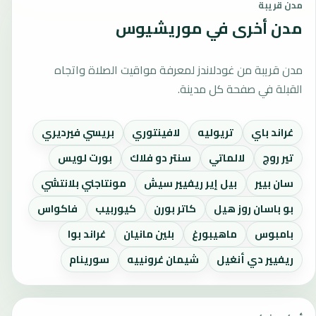
مدن قريبة
مدن أخرى في موريشيوس
مدن قريبة من غودلاندز لمعرفة مواقيت الصلاة واتجاه
القبلة في صفحة كل مدينة.
غراند باي
تريوليه
لافينتوري
بريسي فيرديري
تير روج
لالماتي
سنتر دو فلاك
بورت لويس
سان بيير
بيل إير ريفيير سيش
مونتاجني بلانتشي
بو باسان روز هيل
كاتر بورن
كيوربيب
فاكواس
بامبوس
ماهيبورغ
بلين مانيان
غراند بوا
ريفيير دي أنغيل
شيمان غرونييه
سورينام