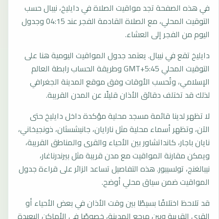
في هذه الصفحة تجد مواقيت الصلاة في دايليخ، نيبال حسب
التوقيت المحلي، مع الصلاة القادمة الفجر عند 04:15 وجدول
اليوم من الفجر إلى العشاء.
دايليخ تقع في نيبال. يعتمد جدول المواقيت اليومية هنا على
التوقيت المحلي GMT+5:45 وطريقة الحساب رابطة العالم
الإسلامي، وتُحسب الأوقات وفق موقع المدينة الجغرافي
لذلك قد تختلف دقائق الأذان قليلًا عن المدن القريبة.
لا تظهر لدينا قائمة مسجد محلية مؤكدة داخل دايليخ حتى
الآن، وتظهر أسماء محلية مثل نارايان، جانيشسثان، ذونجيخاني،
نايان باجار، كانداتشاور بين الأحياء والقرى والمناطق القريبة،
ويمكن مقارنة المواقيت مع مدن قريبة مثل بيرندرناغار،
نيبالغنج، تولسيبور. هذه التفاصيل تساعد الزائر على قراءة جدول
المواقيت ضمن سياق محلي أوضح.
قد تلاحظ اختلافًا بسيطًا بين وقت الأذان في بعض الأحياء أو
القرى القريبة وبين مرجع المدينة، خصوصًا في الأماكن البعيدة