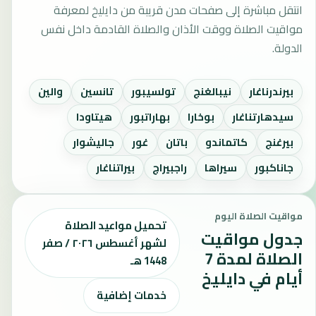
انتقل مباشرة إلى صفحات مدن قريبة من دايليخ لمعرفة
مواقيت الصلاة ووقت الأذان والصلاة القادمة داخل نفس
الدولة.
بيرندرناغار
نيبالغنج
تولسيبور
تانسين
والين
سيدهارتناغار
بوخارا
بهاراتبور
هيتاودا
بيرغنج
كاتماندو
باتان
غور
جاليشوار
جاناكبور
سيراها
راجبيراج
بيراتناغار
مواقيت الصلاة اليوم
تحميل مواعيد الصلاة
جدول مواقيت
لشهر أغسطس ٢٠٢٦ / صفر
الصلاة لمدة 7
1448 هـ
أيام في دايليخ
خدمات إضافية