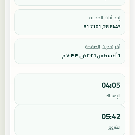
إحداثيات المدينة
28.8443, 81.7101
آخر تحديث الصفحة
٦ أغسطس ٢٠٢٦ في ٧:٣٣ م
04:05
الإمساك
05:42
الشروق