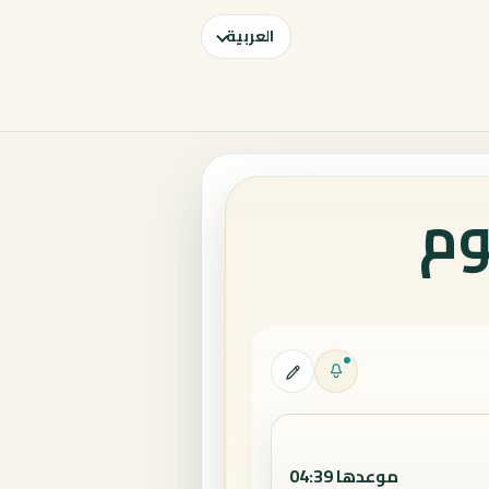
العربية
وم
موعدها 04:39