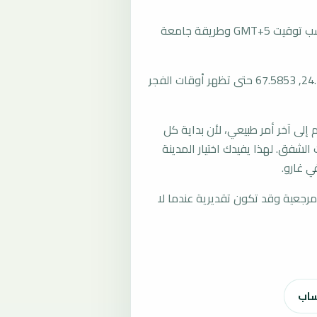
تُحسب مواقيت الصلاة في غارو، باكستان بحسب توقيت GMT+5 وطريقة جامعة
المرجع العام للمدينة يستخدم إحداثيات 24.7418, 67.5853 حتى تظهر أوقات الفجر
لى آخر أمر طبيعي، لأن بداية كل
الشفق. لهذا يفيدك اختيار المدينة
ي غارو.
رجعية وقد تكون تقديرية عندما لا
ساب