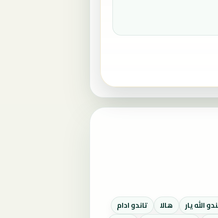
دو الله يار
هالا
تاندو ادام