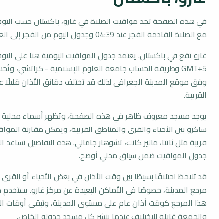
في هذه الصفحة تجد مواقيت الصلاة في غارو، باكستان حسب التوق
مع الصلاة القادمة الفجر عند 04:39 وجدول اليوم من الفجر إلى العشاء.
غارو تقع في باكستان. يعتمد جدول المواقيت اليومية هنا على التو
GMT+5 وطريقة الحساب جامعة العلوم الإسلامية - كراتشي، وتُ
وفق موقع المدينة الجغرافي لذلك قد تختلف دقائق الأذان قليلًا ع
القريبة.
يوجد مسجد معروف ظاهر في هذه الصفحة، وتظهر أسماء محلية مث
ساكرو بين الأحياء والقرى والمناطق القريبة، ويمكن مقارنة الموا
قريبة مثل ثاتتا، مالير كانت، تشوهار جامالي. هذه التفاصيل تساعد ال
جدول المواقيت ضمن سياق محلي أوضح.
قد تلاحظ اختلافًا بسيطًا بين وقت الأذان في بعض الأحياء أو القرى ا
مرجع المدينة، خصوصًا في الأماكن البعيدة عن مركز غارو. يستخدم 
هذا المرجع كوقت أذان عام على مستوى المدينة، وتبقى أوقات ال
والجمعة قابلة للاختلاف عندما ينشر كل مسجد جدوله الخاص.