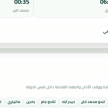
00:35
06
ق
منتصف الليل
عي
اة ووقت الأذان والصلاة القادمة داخل نفس الدولة.
تندو محمد خان
حيدر آباد
تاندو جام
بادين
ماتياري
تن