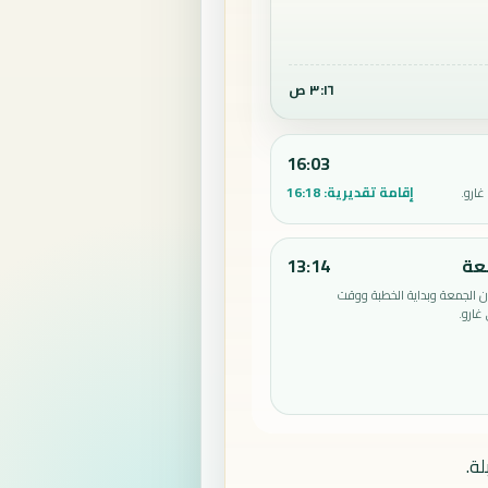
٣:١٦ ص
16:03
إقامة تقديرية:
16:18
ارو.
عة
13:14
الجمعة وبداية الخطبة ووقت
غارو.
ة.