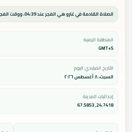
الصلاة القادمة في غارو هي الفجر عند 04:39، ووقت الفجر اليوم 04:39.
المنطقة الزمنية
GMT+5
التاريخ الميلادي اليوم
السبت، ٨ أغسطس ٢٠٢٦
إحداثيات المدينة
24.7418, 67.5853