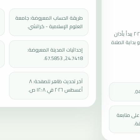
طريقة الحساب المعروضة: جامعة
العلوم الإسلامية - كراتشي.
موعد صلاة الجمعة القادمة في غارو بتاريخ الجمعة، ١٤ أغسطس ٢٠٢٦ يبدأ بأذان
ثم إقامة الجمعة أو بداية الصلاة
إحداثيات المدينة المعروضة:
24.7418, 67.5853.
آخر تحديث ظاهر للصفحة: ٨
أغسطس ٢٠٢٦ في ١٢:٠٨ ص.
دك على متابعة
ة.