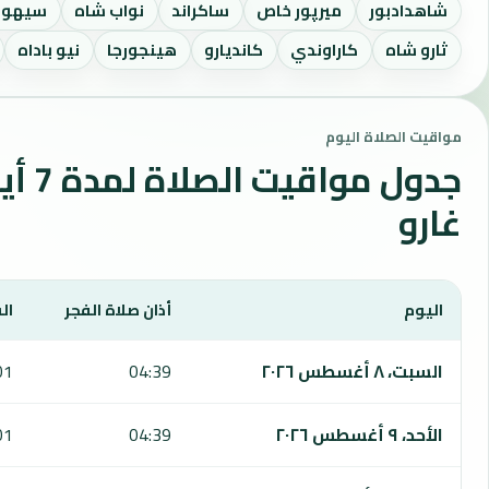
شاهدادبور
ميرپور خاص
ساكراند
نواب شاه
سيهوا
ثارو شاه
كاراوندي
كانديارو
هينجورجا
نيو باداه
مواقيت الصلاة اليوم
جدول مواقي
غارو
اليوم
أذان صلاة الفجر
ال
يعرض هذا الجدول مواقيت الصلاة لمدة 7 أيام في غارو، بما يشمل الفجر والشروق والظهر والعصر والمغرب والعشاء.
السبت، ٨ أغسطس ٢٠٢٦
04:39
01
الأحد، ٩ أغسطس ٢٠٢٦
04:39
01