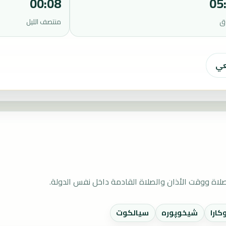
00:08
05
ق
منتصف الليل
عي
لاة ووقت الأذان والصلاة القادمة داخل نفس الدولة.
كارا
شيخوپوره
سيالكوت