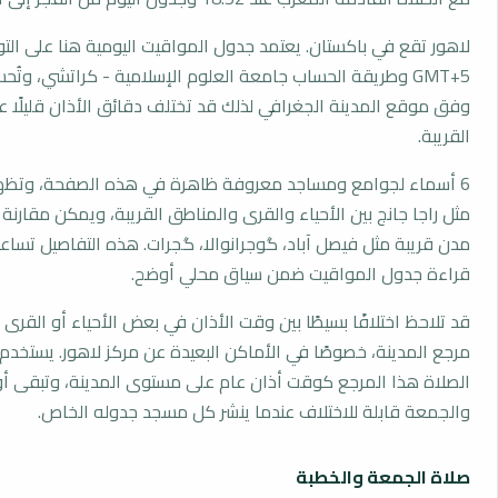
لاهور تقع في باكستان. يعتمد جدول المواقيت اليومية هنا على الت
GMT+5 وطريقة الحساب جامعة العلوم الإسلامية - كراتشي، وتُ
وفق موقع المدينة الجغرافي لذلك قد تختلف دقائق الأذان قليلًا ع
القريبة.
6 أسماء لجوامع ومساجد معروفة ظاهرة في هذه الصفحة، وتظهر
مثل راجا جانج بين الأحياء والقرى والمناطق القريبة، ويمكن مقارنة
مدن قريبة مثل فيصل آباد، گوجرانوالا، گجرات. هذه التفاصيل تساعد 
قراءة جدول المواقيت ضمن سياق محلي أوضح.
قد تلاحظ اختلافًا بسيطًا بين وقت الأذان في بعض الأحياء أو القرى ا
مرجع المدينة، خصوصًا في الأماكن البعيدة عن مركز لاهور. يستخدم
الصلاة هذا المرجع كوقت أذان عام على مستوى المدينة، وتبقى أو
والجمعة قابلة للاختلاف عندما ينشر كل مسجد جدوله الخاص.
صلاة الجمعة والخطبة