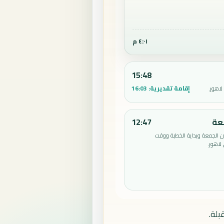
٤:٠١ م
15:48
إقامة تقديرية:
16:03
لاهور.
عة
12:47
الجمعة وبداية الخطبة ووقت
لاهور.
بلة.