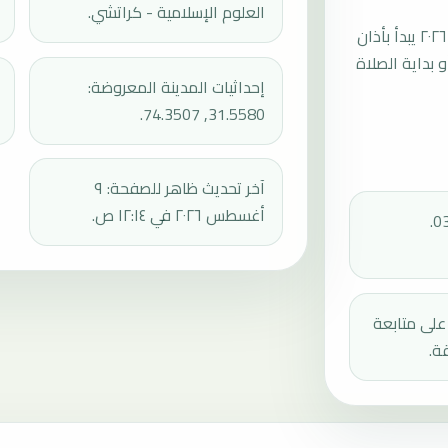
العلوم الإسلامية - كراتشي.
موعد صلاة الجمعة القادمة في لاهور بتاريخ الجمعة، ١٤ أغسطس ٢٠٢٦ يبدأ بأذان
ثم إقامة الجمعة أو بداية الصلاة
إحداثيات المدينة المعروضة:
31.5580, 74.3507.
آخر تحديث ظاهر للصفحة: ٩
أغسطس ٢٠٢٦ في ١٢:١٤ ص.
دك على متابعة
ة.