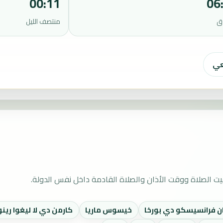
00:11
06
ق
منتصف الليل
عي
ت الصلاة ووقت الأذان والصلاة القادمة داخل نفس الدولة.
 فرانسيسكو دي بورخا
خيسوس ماريا
كارمن دي لا ليغوا رين