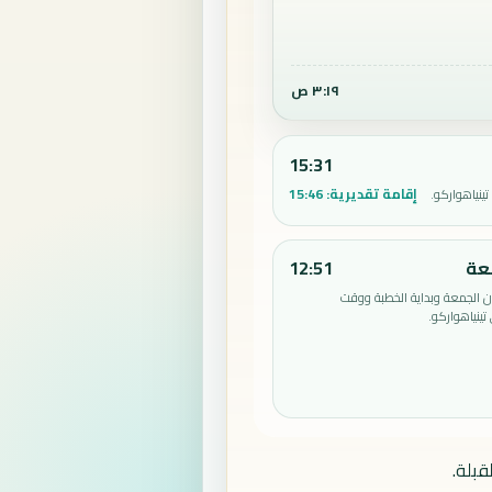
٣:١٩ ص
15:31
إقامة تقديرية:
15:46
ينياهواركو.
عة
12:51
الجمعة وبداية الخطبة ووقت
ينياهواركو.
قبلة.