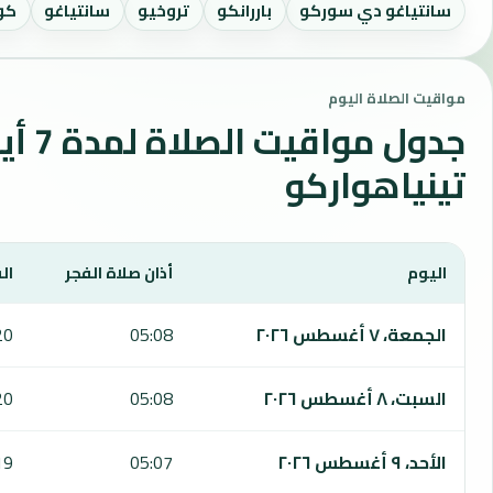
سانتياغو دي سوركو
باررانكو
تروخيو
سانتياغو
كو
مواقيت الصلاة اليوم
جدول مواقي
تينياهواركو
اليوم
أذان صلاة الفجر
ال
يعرض هذا الجدول مواقيت الصلاة لمدة 7 أيام في تينياهواركو، بما يشمل الفجر والشروق والظهر والعصر والمغرب والعشاء.
الجمعة، ٧ أغسطس ٢٠٢٦
05:08
20
السبت، ٨ أغسطس ٢٠٢٦
05:08
20
الأحد، ٩ أغسطس ٢٠٢٦
05:07
19