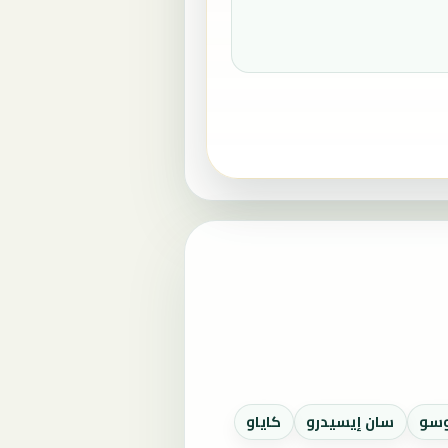
وسو
سان إيسيدرو
كاياو