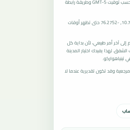
تُحسب مواقيت الصلاة في تينياهواركو، بيرو بحسب توقيت GMT-5 وطريقة رابطة
المرجع العام للمدينة يستخدم إحداثيات -10.7677, -76.2752 حتى تظهر أوقات
لى آخر أمر طبيعي، لأن بداية كل
الشفق. لهذا يفيدك اختيار المدينة
 تينياهواركو.
رجعية وقد تكون تقديرية عندما لا
ساب