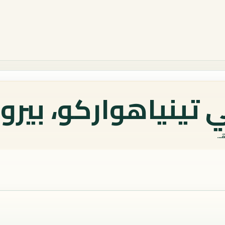
تينياهواركو، بيرو 