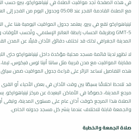
في هذه الصفحة تجد مواقيت الصلاة في تينياهواركو، بيرو حسب الت
مع الصلاة القادمة الفجر عند 05:08 وجدول اليوم من الفجر إلى العشاء.
تينياهواركو تقع في بيرو. يعتمد جدول المواقيت اليومية هنا على ال
GMT-5 وطريقة الحساب رابطة العالم الإسلامي، وتُحسب الأوقا
المدينة الجغرافي لذلك قد تختلف دقائق الأذان قليلًا عن المدن القر
لا تظهر لدينا قائمة مسجد محلية مؤكدة داخل تينياهواركو حتى الآ
مقارنة المواقيت مع مدن قريبة مثل سانتا أنيتا لوس فيكوس، ليما،
هذه التفاصيل تساعد الزائر على قراءة جدول المواقيت ضمن سياق
قد تلاحظ اختلافًا بسيطًا بين وقت الأذان في بعض الأحياء أو القرى ا
مرجع المدينة، خصوصًا في الأماكن البعيدة عن مركز تينياهواركو. 
الصلاة هذا المرجع كوقت أذان عام على مستوى المدينة، وتبقى أو
والجمعة قابلة للاختلاف عندما ينشر كل مسجد جدوله الخاص.
صلاة الجمعة والخطبة