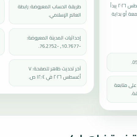
موعد صلاة الجمعة القادمة في تينياهواركو بتاريخ الجمعة، ٧ أغسطس ٢٠٢٦ يبدأ
طريقة الحساب المعروضة: رابطة
عند 12:21، ثم إقامة الجمعة أو بداية
العالم الإسلامي.
إحداثيات المدينة المعروضة:
-10.7677, -76.2752.
آخر تحديث ظاهر للصفحة: ٧
أغسطس ٢٠٢٦ في ١٢:٠٤ ص.
دك على متابعة
ة.