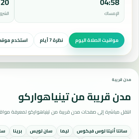
:20
04:58
الإمساك
الشرو
مواقيت الصلاة اليوم
نظرة 7 أيام
استخدم موق
مدن قريبة
مدن قريبة من تينياهواركو
انتقل مباشرة إلى صفحات مدن قريبة من تينياهواركو لمعرفة مواقي
سانتا أنيتا لوس فيكوس
ليما
سان لويس
برينا
سان