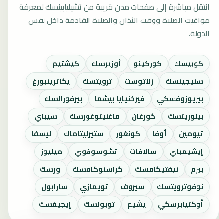
انتقل مباشرة إلى صفحات مدن قريبة من تشيليابينسك لمعرفة
مواقيت الصلاة ووقت الأذان والصلاة القادمة داخل نفس
الدولة.
كوبيسك
كوركينو
أوزيرسك
كيشتيم
سنيجينسك
زلاتوست
ترويتسك
يكاترينبورغ
بيريوزوفسكي
فيرخنيايا بيشما
بيرفورالسك
بيلوريتسك
كورغان
ماغنيتوغورسك
سيباي
تيومين
أوفا
كونغور
ستيرليتاماك
ليسفا
إيشيمباي
سالافات
تشوسوفوي
ميليوز
بيرم
نيفتيكامسك
كراسنوكامسك
ورسك
نوفوترويتسك
سيروف
تويمازي
سارابول
أوكتيابرسكي
يشيم
توبولسك
إيجيفسك