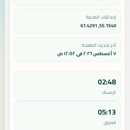
إحداثيات المدينة
55.1540, 61.4291
آخر تحديث الصفحة
٧ أغسطس ٢٠٢٦ في ١٢:٥٢ ص
02:48
الإمساك
05:13
الشروق