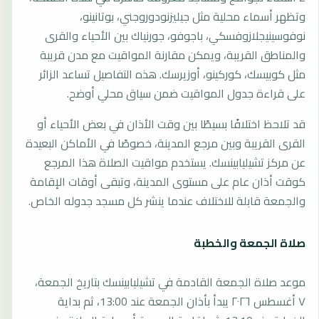
وتظهر أسماء محلية مثل جيليزنودوروجني، بوتانينو،
نوفوسينيجلازوفسكي، باجوفو، جورنياك بين الأحياء والقرى
والمناطق القريبة، ويمكن مقارنة المواقيت مع مدن قريبة
مثل كوبيسك، كوركينو، أوزيرسك. هذه التفاصيل تساعد الزائر
على قراءة جدول المواقيت ضمن سياق محلي أوضح.
قد تلاحظ اختلافًا بسيطًا بين وقت الأذان في بعض الأحياء أو
القرى القريبة وبين مرجع المدينة، خصوصًا في الأماكن البعيدة
عن مركز تشيليابينسك. يستخدم مواقيت الصلاة هذا المرجع
كوقت أذان عام على مستوى المدينة، وتبقى أوقات الإقامة
والجمعة قابلة للاختلاف عندما ينشر كل مسجد جدوله الخاص.
صلاة الجمعة والخطبة
موعد صلاة الجمعة القادمة في تشيليابينسك بتاريخ الجمعة،
٧ أغسطس ٢٠٢٦ يبدأ بأذان الجمعة عند 13:00، ثم بداية