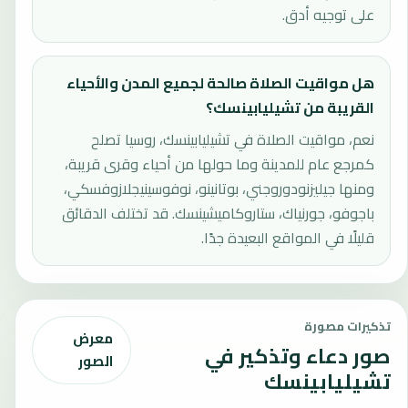
على توجيه أدق.
هل مواقيت الصلاة صالحة لجميع المدن والأحياء
القريبة من تشيليابينسك؟
نعم، مواقيت الصلاة في تشيليابينسك، روسيا تصلح
كمرجع عام للمدينة وما حولها من أحياء وقرى قريبة،
ومنها جيليزنودوروجني، بوتانينو، نوفوسينيجلازوفسكي،
باجوفو، جورنياك، ستاروكاميشينسك. قد تختلف الدقائق
قليلًا في المواقع البعيدة جدًا.
تذكيرات مصورة
معرض
صور دعاء وتذكير في
الصور
تشيليابينسك