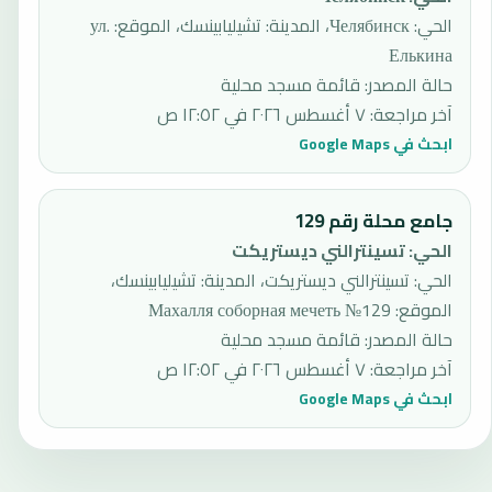
الحي: Челябинск، المدينة: تشيليابينسك، الموقع: ул.
Елькина
حالة المصدر
:
قائمة مسجد محلية
آخر مراجعة
:
٧ أغسطس ٢٠٢٦ في ١٢:٥٢ ص
ابحث في Google Maps
جامع محلة رقم 129
الحي
:
تسينترالني ديستريكت
الحي: تسينترالني ديستريكت، المدينة: تشيليابينسك،
الموقع: Махалля соборная мечеть №129
حالة المصدر
:
قائمة مسجد محلية
آخر مراجعة
:
٧ أغسطس ٢٠٢٦ في ١٢:٥٢ ص
ابحث في Google Maps