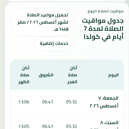
مواقيت الصلاة اليوم
تحميل مواعيد الصلاة
جدول مواقيت
لشهر أغسطس ٢٠٢٦ / صفر
الصلاة لمدة 7
1448 هـ
أيام في كولدا
خدمات إضافية
أذان
أذان
أذان
اليوم
صلاة
الشروق
صلاة
صلا
الفجر
الظهر
العص
يعرض هذا الجدول مواقيت الصلاة لمدة 7 أيام في كولدا، بما يشمل الفجر والشروق والظهر والعصر والمغرب والعشاء.
الجمعة، ٧
:18
13:06
06:47
05:32
أغسطس ٢٠٢٦
السبت، ٨
:17
13:05
06:47
05:32