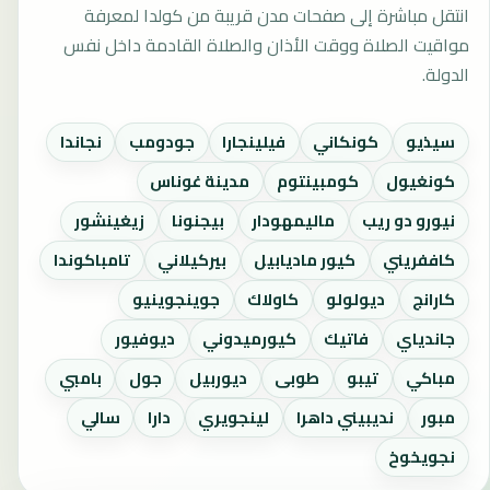
انتقل مباشرة إلى صفحات مدن قريبة من كولدا لمعرفة
مواقيت الصلاة ووقت الأذان والصلاة القادمة داخل نفس
الدولة.
سيذيو
كونكاني
فيلينجارا
جودومب
نجاندا
كونغيول
كومبينتوم
مدينة غوناس
نيورو دو ريب
ماليمهودار
بيجنونا
زيغينشور
كاففريني
كيور ماديابيل
بيركيلاني
تامباكوندا
كارانج
ديولولو
كاولاك
جوينجوينيو
جاندياي
فاتيك
كيورميدوني
ديوفيور
مباكي
تيبو
طوبى
ديوربيل
جول
بامبي
مبور
نديبيني داهرا
لينجويري
دارا
سالي
نجويخوخ