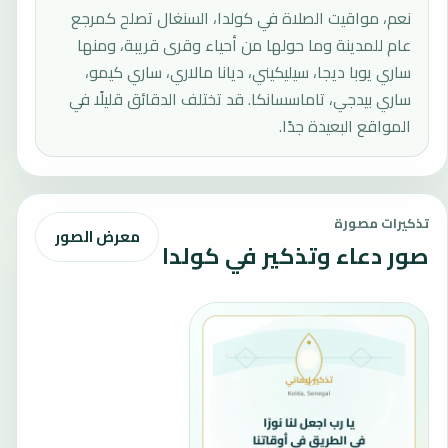
نعم، مواقيت الصلاة في كولدا، السنغال تصلح كمرجع
عام للمدينة وما حولها من أحياء وقرى قريبة، ومنها
ساري يوبا ديجا، سيليكيني، ديانا مالاري، ساري كيمو،
ساري بيدجي، تاماسسانكا. قد تختلف الدقائق قليلًا في
المواقع البعيدة جدًا.
تذكيرات مصورة
معرض الصور
صور دعاء وتذكير في كولدا