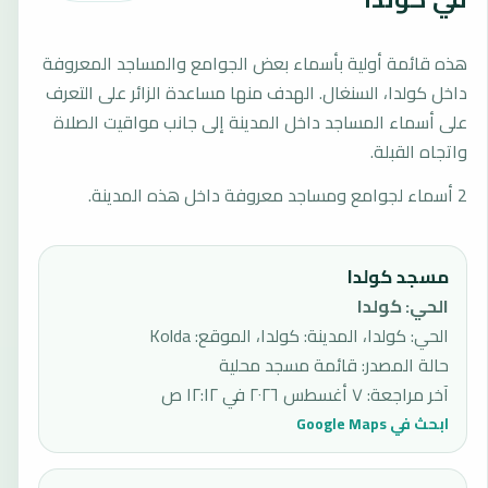
هذه قائمة أولية بأسماء بعض الجوامع والمساجد المعروفة
داخل كولدا، السنغال. الهدف منها مساعدة الزائر على التعرف
على أسماء المساجد داخل المدينة إلى جانب مواقيت الصلاة
واتجاه القبلة.
2 أسماء لجوامع ومساجد معروفة داخل هذه المدينة.
مسجد كولدا
الحي
:
كولدا
الحي: كولدا، المدينة: كولدا، الموقع: Kolda
حالة المصدر
:
قائمة مسجد محلية
آخر مراجعة
:
٧ أغسطس ٢٠٢٦ في ١٢:١٢ ص
ابحث في Google Maps