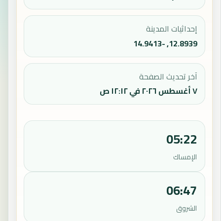
إحداثيات المدينة
12.8939, -14.9413
آخر تحديث الصفحة
٧ أغسطس ٢٠٢٦ في ١٢:١٢ ص
05:22
الإمساك
06:47
الشروق