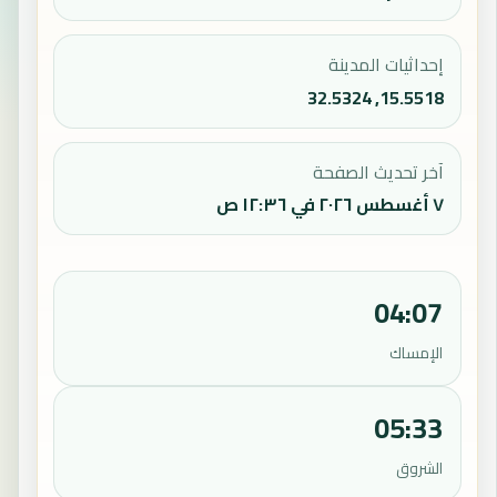
إحداثيات المدينة
15.5518, 32.5324
آخر تحديث الصفحة
٧ أغسطس ٢٠٢٦ في ١٢:٣٦ ص
04:07
الإمساك
05:33
الشروق