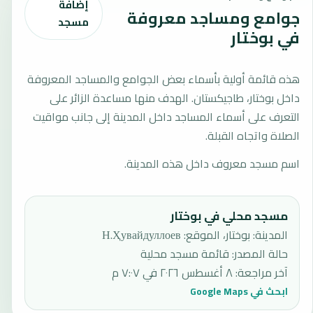
إضافة
جوامع ومساجد معروفة
مسجد
في بوختار
هذه قائمة أولية بأسماء بعض الجوامع والمساجد المعروفة
داخل بوختار، طاجيكستان. الهدف منها مساعدة الزائر على
التعرف على أسماء المساجد داخل المدينة إلى جانب مواقيت
الصلاة واتجاه القبلة.
اسم مسجد معروف داخل هذه المدينة.
مسجد محلي في بوختار
المدينة: بوختار، الموقع: Н.Ҳувайдуллоев
حالة المصدر
:
قائمة مسجد محلية
آخر مراجعة
:
٨ أغسطس ٢٠٢٦ في ٧:٠٧ م
ابحث في Google Maps