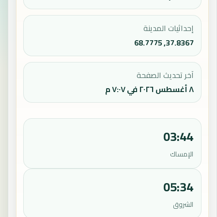
إحداثيات المدينة
37.8367, 68.7775
آخر تحديث الصفحة
٨ أغسطس ٢٠٢٦ في ٧:٠٧ م
03:44
الإمساك
05:34
الشروق