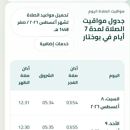
مواقيت الصلاة اليوم
تحميل مواعيد الصلاة
جدول مواقيت
لشهر أغسطس ٢٠٢٦ / صفر
الصلاة لمدة 7
1448 هـ
أيام في بوختار
خدمات إضافية
أذان
أذان
أذان
اليوم
صلاة
الشروق
صلاة
صلا
الفجر
الظهر
العص
يعرض هذا الجدول مواقيت الصلاة لمدة 7 أيام في بوختار، بما يشمل الفجر والشروق والظهر والعصر والمغرب والعشاء.
السبت، ٨
:20
12:31
05:34
03:54
أغسطس ٢٠٢٦
الأحد، ٩
:19
12:30
05:35
03:55