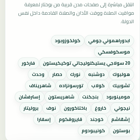
انتقل مباشرة إلى صفحات مدن قريبة من بوختار لمعرفة
مواقيت الصلاة ووقت الأذان والصلاة القادمة داخل نفس
الدولة.
ابدوراهموني جومي
كولخوزوبود
موسكوفسكي
20 سولاجي يستيكلوليجاتي توكيكيستون
فارخور
هولبوك
دوشنبه
نورك
حصار
وحدت
تشوبيك
كولاب
تورسونزاده
شاهريناف
مومينوبود
بنجكنت
شاهريستون
إسترفشان
نيجوني
خاروغ
باختاكورون
نوف
بروليتار
إشقاشم
خوجند
قايروقكوم
إسفارا
بوستون
كونيبودوم