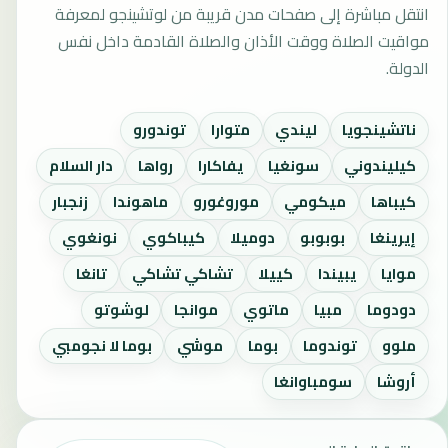
انتقل مباشرة إلى صفحات مدن قريبة من لوتشينجو لمعرفة
مواقيت الصلاة ووقت الأذان والصلاة القادمة داخل نفس
الدولة.
ناتشينجويا
ليندي
متوارا
توندورو
كيليندوني
سونغيا
يفاكارا
رواها
دار السلام
كيباها
ميكومي
موروغورو
ماهوندا
زنجبار
إيرينغا
بوبوبو
دوميلا
كيباكوي
نونغوي
موايا
يبيندا
كييلا
تشاكي تشاكي
تانغا
دودوما
مبيا
ماتوي
موانجا
لوشوتو
ملوو
توندوما
بوما
موشي
بوما لا نجومبي
أروشا
سومباوانغا