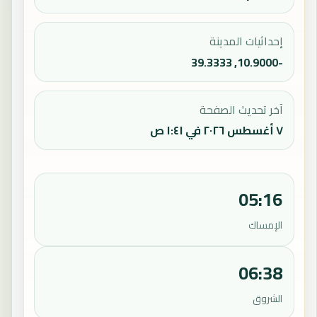
إحداثيات المدينة
-10.9000, 39.3333
آخر تحديث الصفحة
٧ أغسطس ٢٠٢٦ في ١:٤١ ص
05:16
الإمساك
06:38
الشروق