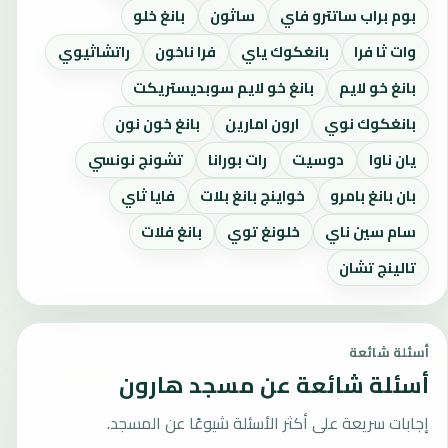
بوم براب ساتترو فاي
ساثون
بانغ خلو
وات ثا فرا
بانغكوك ياي
فرا ناخون
راتشاثيوي
بانغ خو لايم
بانغ خو لايم سوبديستريكت
بانغكوك نوي
ارون امارين
بانغ خون نون
يان ناوا
دوسيت
رات بورانا
تشونج نونسي
بان بانغ بامرو
خواينج بانغ بلات
فايا ثاي
سام سين ناي
خلونغ توي
بانغ فلات
تالينج تشان
أسئلة شائعة
أسئلة شائعة عن مسجد هارون
إجابات سريعة على أكثر الأسئلة شيوعًا عن المسجد.