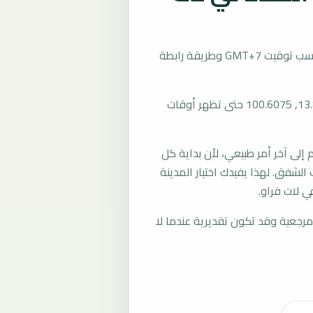
تُحسب مواقيت الصلاة في لات فراو، تايلند بحسب توقيت GMT+7 وطريقة رابطة
المرجع العام للمدينة يستخدم إحداثيات 13.8035, 100.6075 حتى تظهر أوقات
لى آخر أمر طبيعي، لأن بداية كل
الشفق. لهذا يفيدك اختيار المدينة
ي لات فراو.
رجعية وقد تكون تقديرية عندما لا