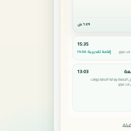
٦:٤٩ ص
15:35
إقامة تقديرية:
15:50
ات فراو.
عة
13:03
الجمعة وبداية الخطبة ووقت
لات فراو.
بلة.