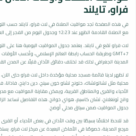
فراو، تايلند
في هذه الصفحة تجد مواقيت الصلاة في لات فراو، تايلند حسب التو
مع الصلاة القادمة الظهر عند 12:23 وجدول اليوم من الفجر إلى العشاء.
لات فراو تقع في تايلند. يعتمد جدول المواقيت اليومية هنا على الت
GMT+7 وطريقة الحساب رابطة العالم الإسلامي، وتُحسب الأوق
المدينة الجغرافي لذلك قد تختلف دقائق الأذان قليلًا عن المدن القر
لا تظهر لدينا قائمة مسجد محلية مؤكدة داخل لات فراو حتى الآن،
محلية مثل تشاتوتشاك، خلونج تشاو خون سينج، دين داينج، فاذانا، فاي
الأحياء والقرى والمناطق القريبة، ويمكن مقارنة المواقيت مع مدن
وانج ثونغلانج، تشان كاسيم، هواي خوانج. هذه التفاصيل تساعد الزا
جدول المواقيت ضمن سياق محلي أوضح.
قد تلاحظ اختلافًا بسيطًا بين وقت الأذان في بعض الأحياء أو القرى ا
مرجع المدينة، خصوصًا في الأماكن البعيدة عن مركز لات فراو. يست