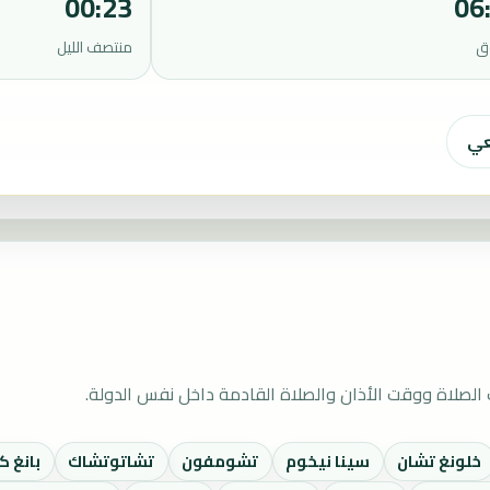
00:23
06
ق
منتصف الليل
عي
الصلاة ووقت الأذان والصلاة القادمة داخل نفس الدولة.
خلونغ تشان
سينا نيخوم
تشومفون
تشاتوتشاك
بانغ ك