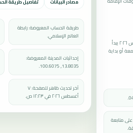
قات الإقامة
مصادر البيانات
تفاصيل طريقة الح
طريقة الحساب المعروضة: رابطة
العالم الإسلامي.
موعد صلاة الجمعة القادمة في لات فراو بتاريخ الجمعة، ٧ أغسطس ٢٠٢٦ يبدأ
عند 12:33، ثم إقامة الجمعة أو بداية
إحداثيات المدينة المعروضة:
13.8035, 100.6075.
آخر تحديث ظاهر للصفحة: ٧
أغسطس ٢٠٢٦ في ١٢:٢٣ ص.
دك على متابعة
ة.