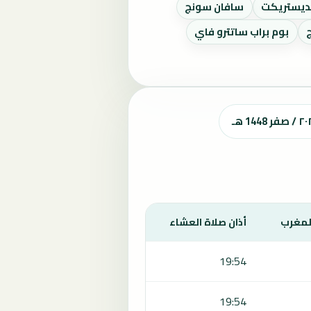
ديستريكت
سافان سونج
ج
بوم براب ساتترو فاي
المغرب
أذان صلاة العشاء
19:54
19:54