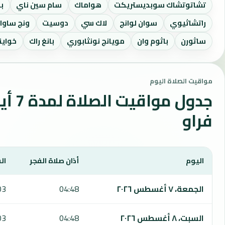
تشاتوتشاك سوبديستريكت
هواماك
سام سين ناي
ب
راتشاثيوي
سوان لوانج
لاك سي
دوسيت
ونج ساوان
ساثورن
باثوم وان
مويانج نونثابوري
بانغ راك
خواينج
مواقيت الصلاة اليوم
جدول مو
فراو
اليوم
أذان صلاة الفجر
ال
يعرض هذا الجدول مواقيت الصلاة لمدة 7 أيام في لات فراو، بما يشمل الفجر والشروق والظهر والعصر والمغرب والعشاء.
الجمعة، ٧ أغسطس ٢٠٢٦
04:48
03
السبت، ٨ أغسطس ٢٠٢٦
04:48
03