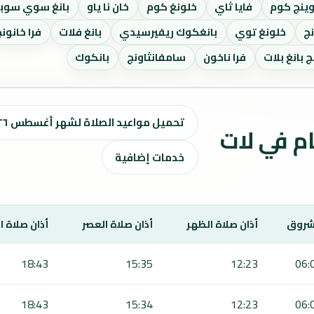
وينج كوم
فايا ثاي
خلونغ كوم
خان نا ياو
بانغ سوي سوب
ج
خلونغ توي
بانغكوك ريفيرسيدي
بانغ فلات
فرا خانون
 بانغ بلات
فرا ناخون
سامفانثاونج
بانكوك
تحميل مواعيد الصلاة لشهر أغسطس ٢٠٢٦ / صفر 1448 هـ
اقيت الصلاة لمدة 7 أيام في لات
خدمات إضافية
شروق
أذان صلاة الظهر
أذان صلاة العصر
أذان صلاة 
18:43
15:35
12:23
06:
18:43
15:34
12:23
06: