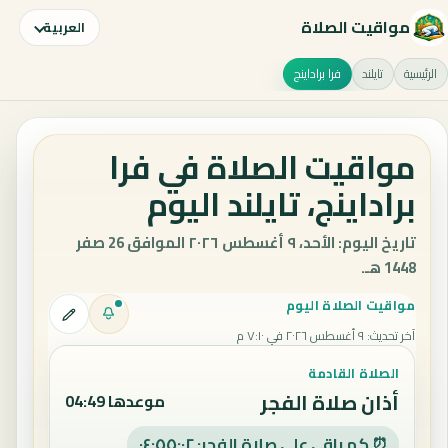
مواقيت الصلاة
العربية
الرئيسية
تايلند
فرا براداينج
مواقيت الصلاة في فرا
براداينج، تايلند اليوم
تاريخ اليوم: الأحد، ٩ أغسطس ٢٠٢٦ الموافق 26 صفر
1448 هـ.
مواقيت الصلاة اليوم
آخر تحديث
:
٩ أغسطس ٢٠٢٦ في ٧:١٠ م
الصلاة القادمة
أذان صلاة الفجر
موعدها 04:49
⏰ كم باقي على صلاة الفجر: ٠٤:٥٥:٠١