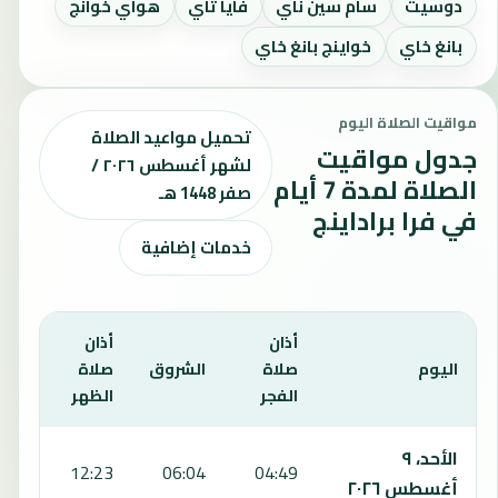
دوسيت
سام سين ناي
فايا ثاي
هواي خوانج
بانغ خاي
خواينج بانغ خاي
مواقيت الصلاة اليوم
تحميل مواعيد الصلاة
جدول مواقيت
لشهر أغسطس ٢٠٢٦ /
الصلاة لمدة 7 أيام
صفر 1448 هـ
في فرا براداينج
خدمات إضافية
أذان
أذان
أذان
اليوم
صلاة
الشروق
صلاة
صلا
الفجر
الظهر
العص
يعرض هذا الجدول مواقيت الصلاة لمدة 7 أيام في فرا براداينج، بما يشمل الفجر والشروق والظهر والعصر والمغرب والعشاء.
الأحد، ٩
:34
12:23
06:04
04:49
أغسطس ٢٠٢٦