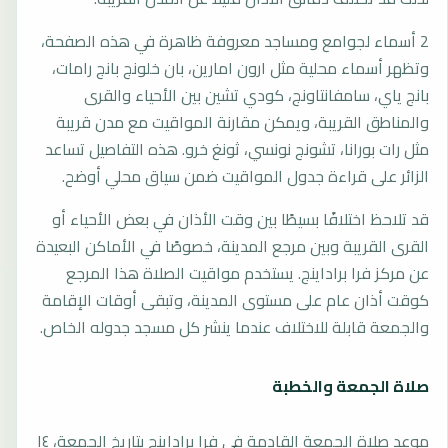
2 أسماء لجوامع ومساجد معروفة ظاهرة في هذه الصفحة،
وتظهر أسماء محلية مثل ارون امارين، بان خلونج بانج رامات،
بانج ياي، سامفانتاونج، كودي تشين بين الأحياء والقرى
والمناطق القريبة، ويمكن مقارنة المواقيت مع مدن قريبة
مثل رات بورانا، تشونج نونسي، ثونغ خرو. هذه التفاصيل تساعد
الزائر على قراءة جدول المواقيت ضمن سياق محلي أوضح.
قد تلاحظ اختلافًا بسيطًا بين وقت الأذان في بعض الأحياء أو
القرى القريبة وبين مرجع المدينة، خصوصًا في الأماكن البعيدة
عن مركز فرا براداينج. يستخدم مواقيت الصلاة هذا المرجع
كوقت أذان عام على مستوى المدينة، وتبقى أوقات الإقامة
والجمعة قابلة للاختلاف عندما ينشر كل مسجد جدوله الخاص.
صلاة الجمعة والخطبة
موعد صلاة الجمعة القادمة في فرا براداينج بتاريخ الجمعة، ١٤