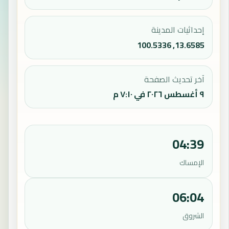
إحداثيات المدينة
13.6585, 100.5336
آخر تحديث الصفحة
٩ أغسطس ٢٠٢٦ في ٧:١٠ م
04:39
الإمساك
06:04
الشروق