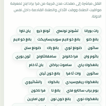
انتقل مباشرة إلى صفحات مدن قريبة من فرا براداينج لمعرفة
مواقيت الصلاة ووقت الأذان والصلاة القادمة داخل نفس
الدولة.
رات بورانا
تشونج نونسي
ثونغ خرو
يان ناوا
بانغ خلو
بانغ خو لايم سوبديستريكت
بانغ خو لايم
ساثون
خلونغ توي
بانغ راك
خلونغ سان
باثوم وان
فرا خانونج
سامفانثاونج
ثون بوري
بانغكوك ياي
ساموت براكان
بان ثا خام
ساثورن
وات ثا فرا
بانغ خون ثيان
بانغكوك ريفيرسيدي
بانكوك
راتشاثيوي
بوم براب ساتترو فاي
بانغ نا
فرا ناخون
بانغكوك نوي
بانغ خون نون
ارون امارين