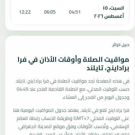
السبت، ١٥
:28
12:22
06:05
04:51
أغسطس ٢٠٢٦
دليل الزائر
مواقيت الصلاة وأوقات الأذان في فرا
براداينج، تايلند
في هذه الصفحة تجد مواقيت الصلاة في فرا براداينج، تايلند
حسب التوقيت المحلي، مع الصلاة القادمة الفجر عند 04:49
وجدول اليوم من الفجر إلى العشاء.
فرا براداينج تقع في تايلند. يعتمد جدول المواقيت اليومية هنا
على التوقيت المحلي GMT+7 وطريقة الحساب رابطة العالم
الإسلامي، وتُحسب الأوقات وفق موقع المدينة الجغرافي
لذلك قد تختلف دقائق الأذان قليلًا عن المدن القريبة.