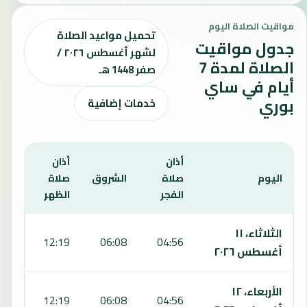
مواقيت الصلاة اليوم
تحميل مواعيد الصلاة
جدول مواقيت
لشهر أغسطس ٢٠٢٦ /
الصلاة لمدة 7
صفر 1448 هـ
أيام في ساي
بوري
خدمات إضافية
أذان
أذان
أذان
اليوم
صلاة
الشروق
صلاة
صلا
الفجر
الظهر
العص
يعرض هذا الجدول مواقيت الصلاة لمدة 7 أيام في ساي بوري، بما يشمل الفجر والشروق والظهر والعصر والمغرب والعشاء.
الثلاثاء، ١١
:35
12:19
06:08
04:56
أغسطس ٢٠٢٦
الأربعاء، ١٢
:35
12:19
06:08
04:56