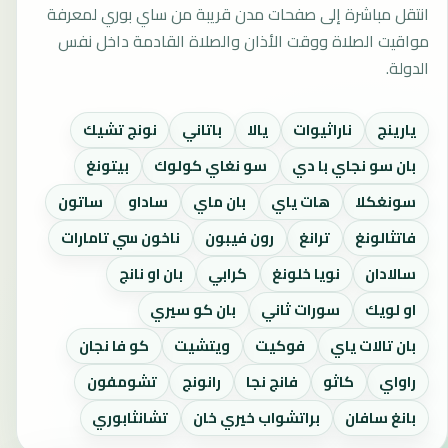
انتقل مباشرة إلى صفحات مدن قريبة من ساي بوري لمعرفة
مواقيت الصلاة ووقت الأذان والصلاة القادمة داخل نفس
الدولة.
يارينج
ناراثيوات
يالا
باتاني
نونج تشيك
بان سو نجاي با دي
سو نغاي كولوك
بيتونغ
سونغكلا
هات ياي
بان ماي
ساداو
ساتون
فاتثالونغ
ترانغ
رون فيبون
ناخون سي تامارات
سالادان
نويا خلونغ
كرابي
بان او نانج
او لويك
سورات ثاني
بان كو سيري
بان تالات ياي
فوكيت
ويتشيت
كو فا نجان
راواي
كاثو
فانج نجا
رانونج
تشومفون
بانغ سافان
براتشواب خيري خان
تشانثابوري