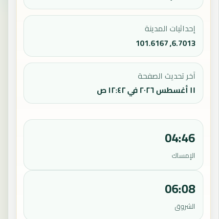
إحداثيات المدينة
6.7013, 101.6167
آخر تحديث الصفحة
١١ أغسطس ٢٠٢٦ في ١٢:٤٢ ص
04:46
الإمساك
06:08
الشروق