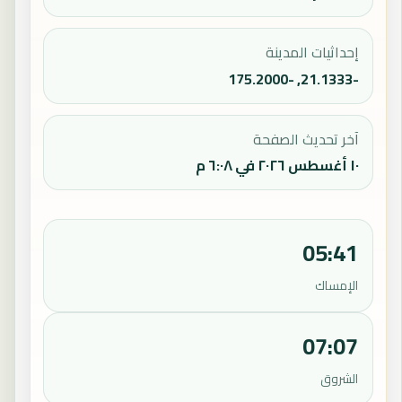
إحداثيات المدينة
-21.1333, -175.2000
آخر تحديث الصفحة
١٠ أغسطس ٢٠٢٦ في ٦:٠٨ م
05:41
الإمساك
07:07
الشروق