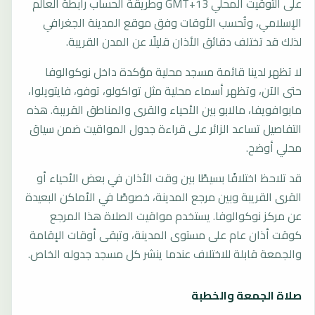
على التوقيت المحلي GMT+13 وطريقة الحساب رابطة العالم
الإسلامي، وتُحسب الأوقات وفق موقع المدينة الجغرافي
لذلك قد تختلف دقائق الأذان قليلًا عن المدن القريبة.
لا تظهر لدينا قائمة مسجد محلية مؤكدة داخل نوكوالوفا
حتى الآن، وتظهر أسماء محلية مثل تواكولو، توفو، فايتويلوا،
مابوافويفا، مالابو بين الأحياء والقرى والمناطق القريبة. هذه
التفاصيل تساعد الزائر على قراءة جدول المواقيت ضمن سياق
محلي أوضح.
قد تلاحظ اختلافًا بسيطًا بين وقت الأذان في بعض الأحياء أو
القرى القريبة وبين مرجع المدينة، خصوصًا في الأماكن البعيدة
عن مركز نوكوالوفا. يستخدم مواقيت الصلاة هذا المرجع
كوقت أذان عام على مستوى المدينة، وتبقى أوقات الإقامة
والجمعة قابلة للاختلاف عندما ينشر كل مسجد جدوله الخاص.
صلاة الجمعة والخطبة