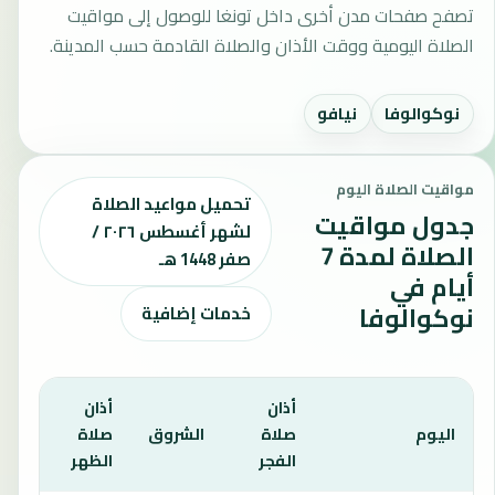
تصفح صفحات مدن أخرى داخل تونغا للوصول إلى مواقيت
الصلاة اليومية ووقت الأذان والصلاة القادمة حسب المدينة.
نوكوالوفا
نيافو
مواقيت الصلاة اليوم
تحميل مواعيد الصلاة
جدول مواقيت
لشهر أغسطس ٢٠٢٦ /
الصلاة لمدة 7
صفر 1448 هـ
أيام في
نوكوالوفا
خدمات إضافية
أذان
أذان
أذان
اليوم
صلاة
الشروق
صلاة
صلا
الفجر
الظهر
العص