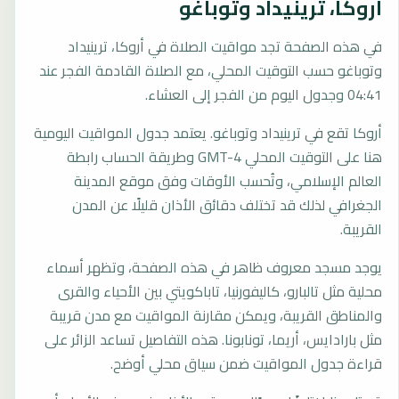
أروكا، ترينيداد وتوباغو
في هذه الصفحة تجد مواقيت الصلاة في أروكا، ترينيداد
وتوباغو حسب التوقيت المحلي، مع الصلاة القادمة الفجر عند
04:41 وجدول اليوم من الفجر إلى العشاء.
أروكا تقع في ترينيداد وتوباغو. يعتمد جدول المواقيت اليومية
هنا على التوقيت المحلي GMT-4 وطريقة الحساب رابطة
العالم الإسلامي، وتُحسب الأوقات وفق موقع المدينة
الجغرافي لذلك قد تختلف دقائق الأذان قليلًا عن المدن
القريبة.
يوجد مسجد معروف ظاهر في هذه الصفحة، وتظهر أسماء
محلية مثل تالبارو، كاليفورنيا، تاباكويتي بين الأحياء والقرى
والمناطق القريبة، ويمكن مقارنة المواقيت مع مدن قريبة
مثل بارادايس، أريما، تونابونا. هذه التفاصيل تساعد الزائر على
قراءة جدول المواقيت ضمن سياق محلي أوضح.