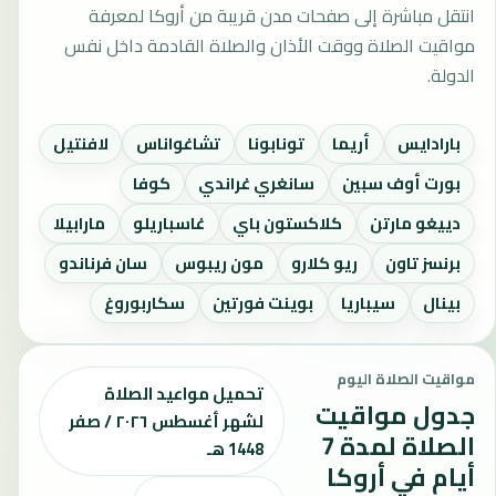
انتقل مباشرة إلى صفحات مدن قريبة من أروكا لمعرفة
مواقيت الصلاة ووقت الأذان والصلاة القادمة داخل نفس
الدولة.
بارادايس
أريما
تونابونا
تشاغواناس
لافنتيل
بورت أوف سبين
سانغري غراندي
كوفا
دييغو مارتن
كلاكستون باي
غاسباريلو
مارابيلا
برنسز تاون
ريو كلارو
مون ريبوس
سان فرناندو
بينال
سيباريا
بوينت فورتين
سكاربوروغ
مواقيت الصلاة اليوم
تحميل مواعيد الصلاة
جدول مواقيت
لشهر أغسطس ٢٠٢٦ / صفر
الصلاة لمدة 7
1448 هـ
أيام في أروكا