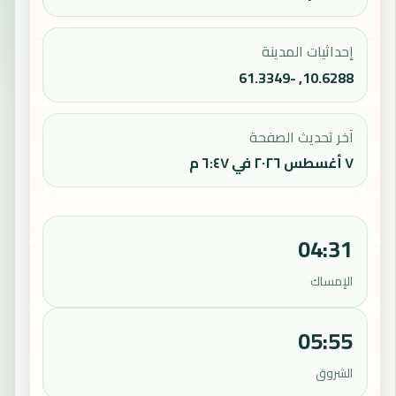
إحداثيات المدينة
10.6288, -61.3349
آخر تحديث الصفحة
٧ أغسطس ٢٠٢٦ في ٦:٤٧ م
04:31
الإمساك
05:55
الشروق