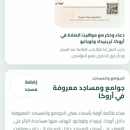
دعاء وذكر مع مواقيت الصلاة في
أروكا، ترينيداد وتوباغو
يا رب اجعل لنا قلبًا يحب الطاعة عند السحر.
وذكّر فإن الذكرى تنفع المؤمنين.
الجوامع والمساجد
إضافة
جوامع ومساجد معروفة
مسجد
في أروكا
هذه قائمة أولية بأسماء بعض الجوامع والمساجد المعروفة
داخل أروكا، ترينيداد وتوباغو. الهدف منها مساعدة الزائر على
التعرف على أسماء المساجد داخل المدينة إلى جانب مواقيت