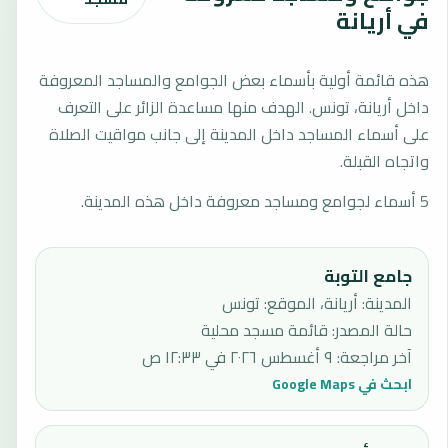
في أريانة
هذه قائمة أولية بأسماء بعض الجوامع والمساجد المعروفة
داخل أريانة، تونس. الهدف منها مساعدة الزائر على التعرف
على أسماء المساجد داخل المدينة إلى جانب مواقيت الصلاة
واتجاه القبلة.
5 أسماء لجوامع ومساجد معروفة داخل هذه المدينة.
جامع التوبة
المدينة: أريانة، الموقع: تونس
حالة المصدر
:
قائمة مسجد محلية
آخر مراجعة
:
٩ أغسطس ٢٠٢٦ في ١٢:٣٣ ص
ابحث في Google Maps