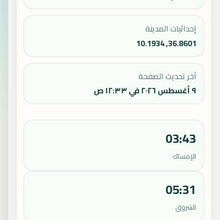
إحداثيات المدينة
36.8601, 10.1934
آخر تحديث الصفحة
٩ أغسطس ٢٠٢٦ في ١٢:٣٣ ص
03:43
الإمساك
05:31
الشروق