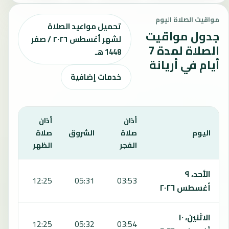
مواقيت الصلاة اليوم
تحميل مواعيد الصلاة
جدول مواقيت
لشهر أغسطس ٢٠٢٦ / صفر
الصلاة لمدة 7
1448 هـ
أيام في أريانة
خدمات إضافية
أذان
أذان
أذان
اليوم
صلاة
الشروق
صلاة
صلا
الفجر
الظهر
العص
يعرض هذا الجدول مواقيت الصلاة لمدة 7 أيام في أريانة، بما يشمل الفجر والشروق والظهر والعصر والمغرب والعشاء.
الأحد، ٩
:12
12:25
05:31
03:53
أغسطس ٢٠٢٦
الاثنين، ١٠
:12
12:25
05:32
03:54