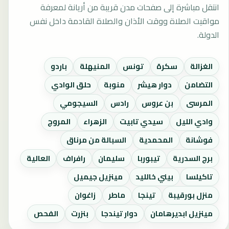
انتقل مباشرة إلى صفحات مدن قريبة من أريانة لمعرفة
مواقيت الصلاة ووقت الأذان والصلاة القادمة داخل نفس
الدولة.
الغزالة
سكرة
تونس
المنيهلة
باردو
التضامن
دوار هيشر
منوبة
حلق الوادي
المرسى
بن عروس
رادس
السيجومي
وادي الليل
سيدي تابيت
الزهراء
المروج
فوشانة
المحمدية
السبالة من مرناق
برج السدرية
تيبوربا
سليمان
رافراف
العالية
تاكيلسا
بيني خالليد
مينزيل جيميل
منزل بورقيبة
تينجا
ماطر
زاغوان
مينزيل ابديرهامان
دوار تيندجا
بنزرت
الفحص