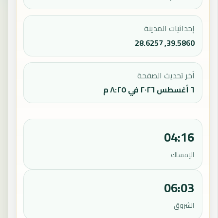
إحداثيات المدينة
39.5860, 28.6257
آخر تحديث الصفحة
٦ أغسطس ٢٠٢٦ في ٨:٢٥ م
04:16
الإمساك
06:03
الشروق