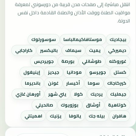
انتقل مباشرة إلى صفحات مدن قريبة من دورسونبي لمعرفة
مواقيت الصلاة ووقت الأذان والصلاة القادمة داخل نفس
الدولة.
بيجاديك
موستافاكيمالباسا
سوسورلوك
ديميركي
يميت
سيماف
باليكسير
كاراجابي
غوروكله
طوشانلي
بورصة
جويرديس
كستل
جويرسو
مودانيا
جيديز
إينيغول
كيركاجاك
سوما
أخيسار
غونن
بانديرما
جيمليك
يرديك
كولا
يني شهر
أورهان غازي
كوتاهية
أوشاق
بوزويوك
صالحيلي
هافران
بيله جك
يالوفا
يزنيك
اهميتلي