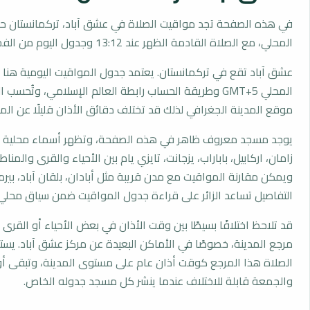
في هذه الصفحة تجد مواقيت الصلاة في عشق آباد، تركمانستان ح
المحلي، مع الصلاة القادمة الظهر عند 13:12 وجدول اليوم من الفجر إلى العشاء.
عشق آباد تقع في تركمانستان. يعتمد جدول المواقيت اليومية هنا 
المحلي GMT+5 وطريقة الحساب رابطة العالم الإسلامي، وتُحس
موقع المدينة الجغرافي لذلك قد تختلف دقائق الأذان قليلًا عن المد
يوجد مسجد معروف ظاهر في هذه الصفحة، وتظهر أسماء محلية مث
زامان، اركابيل، باباراب، يزجانت، تايزي يام بين الأحياء والقرى والمناط
ويمكن مقارنة المواقيت مع مدن قريبة مثل أبادان، بلقان آباد، بير
التفاصيل تساعد الزائر على قراءة جدول المواقيت ضمن سياق محلي
قد تلاحظ اختلافًا بسيطًا بين وقت الأذان في بعض الأحياء أو القرى ا
مرجع المدينة، خصوصًا في الأماكن البعيدة عن مركز عشق آباد. يس
الصلاة هذا المرجع كوقت أذان عام على مستوى المدينة، وتبقى أو
والجمعة قابلة للاختلاف عندما ينشر كل مسجد جدوله الخاص.