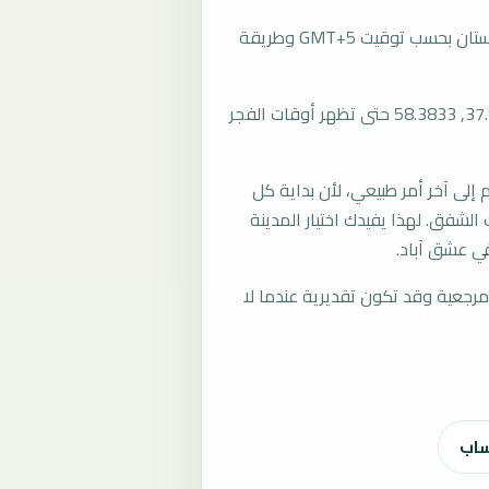
تُحسب مواقيت الصلاة في عشق آباد، تركمانستان بحسب توقيت GMT+5 وطريقة
المرجع العام للمدينة يستخدم إحداثيات 37.9500, 58.3833 حتى تظهر أوقات الفجر
لى آخر أمر طبيعي، لأن بداية كل
الشفق. لهذا يفيدك اختيار المدينة
ي عشق آباد.
رجعية وقد تكون تقديرية عندما لا
ساب