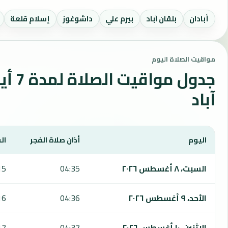
أبادان
بلقان آباد
بيرم علي
داشوغوز
إسلام قلعة
مواقيت الصلاة اليوم
جدول م
آباد
اليوم
أذان صلاة الفجر
ال
يعرض هذا الجدول مواقيت الصلاة لمدة 7 أيام في عشق آباد، بما يشمل الفجر والشروق والظهر والعصر والمغرب والعشاء.
السبت، ٨ أغسطس ٢٠٢٦
04:35
15
الأحد، ٩ أغسطس ٢٠٢٦
04:36
16
الاثنين، ١٠ أغسطس ٢٠٢٦
04:37
17