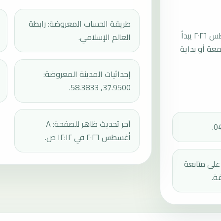
طريقة الحساب المعروضة: رابطة
موعد صلاة الجمعة القادمة في عشق آباد بتاريخ الجمعة، ١٤ أغسطس ٢٠٢٦ يبدأ
العالم الإسلامي.
عند 13:21، ثم إقامة الجمعة أو بداية
إحداثيات المدينة المعروضة:
37.9500, 58.3833.
آخر تحديث ظاهر للصفحة: ٨
أغسطس ٢٠٢٦ في ١٢:١٢ ص.
دك على متابعة
ة.