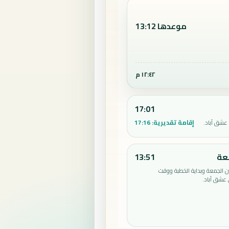
موعدها 13:12
١٢:٤٢ م
17:01
إقامة تقديرية:
17:16
عشق آباد.
عة
13:51
الجمعة وبداية الخطبة ووقت
عشق آباد.