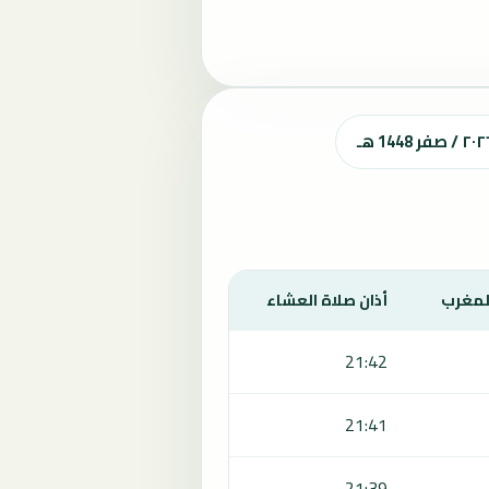
المغرب
أذان صلاة العشاء
21:42
21:41
21:39