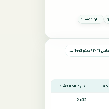
و
سان خوسيه
144 هـ
المغرب
أذان صلاة العشاء
21:33