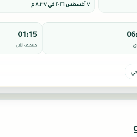
٧ أغسطس ٢٠٢٦ في ٨:٣٧ م
01:15
06
ق
منتصف الليل
عي