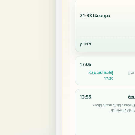
موعدها 21:33
٩:٢٩ م
17:05
إقامة تقديرية:
 سان
17:20
عة
13:55
الجمعة وبداية الخطبة ووقت
 سان فرانسيسكو.