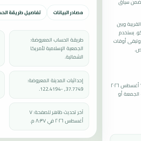
ت ضمن سياق
مصادر البيانات
تفاصيل طريقة الح
لقريبة وبين
و. يستخدم
طريقة الحساب المعروضة:
وتبقى أوقات
الجمعية الإسلامية لأمريكا
ص.
الشمالية.
إحداثيات المدينة المعروضة:
موعد صلاة الجمعة القادمة في سان فرانسيسكو بتاريخ الجمعة، ٧ أغسطس ٢٠٢٦
37.7749, -122.4194.
ة الخطبة عند 13:25، ثم إقامة الجمعة أو
آخر تحديث ظاهر للصفحة: ٧
أغسطس ٢٠٢٦ في ٨:٣٧ م.