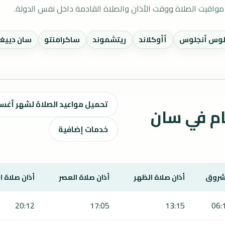
واقيت الصلاة ووقت الأذان والصلاة القادمة داخل نفس الدولة.
وس أنجلوس
أأوكلاند
ريتشموند
ساكرامنتو
سان دييغ
تحميل مواعيد الصلاة لشهر أغسطس ٢٠٢٦ / صفر 8
اقيت الصلاة لمدة 7 أيام في سان
خدمات إضافية
شروق
أذان صلاة الظهر
أذان صلاة العصر
أذان صلاة 
20:12
17:05
13:15
06: