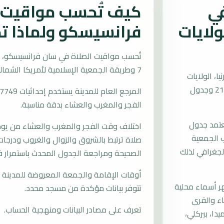
في
كيف تُحسب مواقيت ا
ولايات
فرانسيسكو ولماذا ت
7 وطريقة الجمعية الإسلامية لأمريكا الشمالية.
، الولايات
المتحدة حسب التوقيت المحلي، مع الصلاة القادمة العشاء عند 21:33 وجدول
الفجر والمغرب والعشاء بدقة مناسبة.
عتمد جدول
اختلاف وقت الفجر والمغرب والعشاء من يوم إ
GMT- وطريقة الحساب الجمعية
صلاة ترتبط بالشروق والزوال والغروب ودرجات 
لجغرافي لذلك
الصحيحة ومراجعة الجدول المحدث باستمرار 
أوقات الإقامة والجمعة المعروضة للمدينة م
 أسماء محلية
تتوفر بيانات مؤكدة من مسجد محدد.
اء والقرى
تعرف على مصادر البيانات ومنهجية الحساب.
دا، بيركلي،