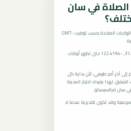
لصلاة في سان
ختلف؟
تُحسب مواقيت الصلاة في سان فرانسيسكو، الولايات المتحدة بحسب توقيت GMT-
المرجع العام للمدينة يستخدم إحداثيات 37.7749, -122.4194 حتى تظهر أوقات
لى آخر أمر طبيعي، لأن بداية كل
الشفق. لهذا يفيدك اختيار المدينة
في سان فرانسيسكو.
رجعية وقد تكون تقديرية عندما لا