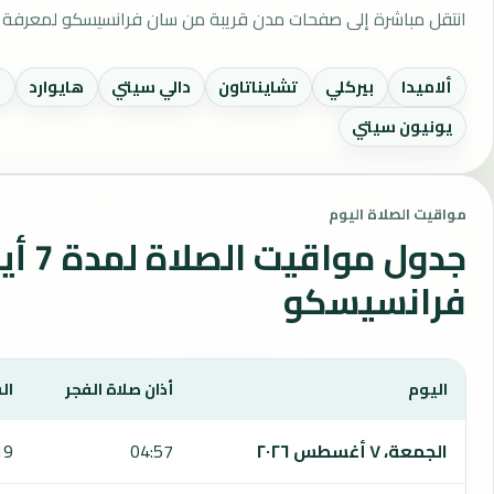
انتقل مباشرة إلى صفحات مدن قريبة من سان فرانسيسكو لمعرفة م
ألاميدا
بيركلي
تشايناتاون
دالي سيتي
هايوارد
ل
يونيون سيتي
مواقيت الصلاة اليوم
جدول مو
فرانسيسكو
اليوم
أذان صلاة الفجر
ال
يعرض هذا الجدول مواقيت الصلاة لمدة 7 أيام في سان فرانسيسكو، بما يشمل الفجر والشروق والظهر والعصر والمغرب والعشاء.
الجمعة، ٧ أغسطس ٢٠٢٦
04:57
19