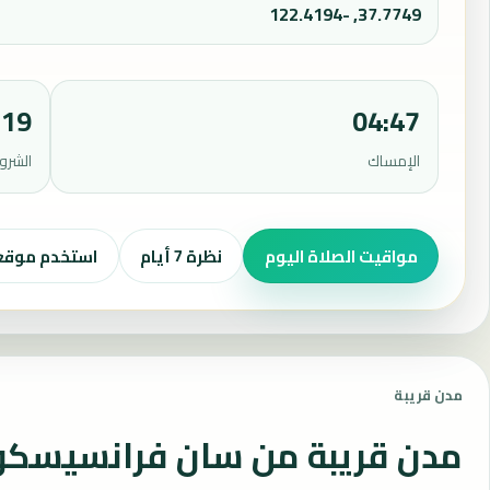
37.7749, -122.4194
:19
04:47
الإمساك
الشرو
مواقيت الصلاة اليوم
نظرة 7 أيام
استخدم موق
مدن قريبة
مدن قريبة من سان فرانسيسكو