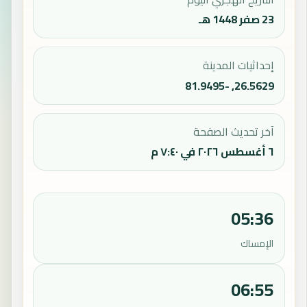
23 صفر 1448 هـ
إحداثيات المدينة
26.5629, -81.9495
آخر تحديث الصفحة
٦ أغسطس ٢٠٢٦ في ٧:٤٠ م
05:36
الإمساك
06:55