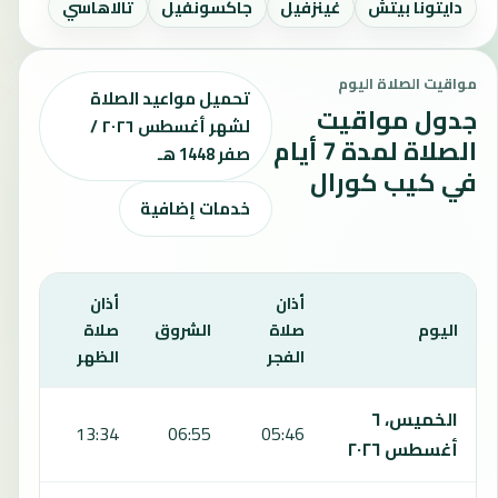
دايتونا بيتش
غينزفيل
جاكسونفيل
تالاهاسي
مواقيت الصلاة اليوم
تحميل مواعيد الصلاة
جدول مواقيت
لشهر أغسطس ٢٠٢٦ /
الصلاة لمدة 7 أيام
صفر 1448 هـ
في كيب كورال
خدمات إضافية
أذان
أذان
أذان
اليوم
صلاة
الشروق
صلاة
صلاة
الفجر
الظهر
العص
يعرض هذا الجدول مواقيت الصلاة لمدة 7 أيام في كيب كورال، بما يشمل الفجر والشروق والظهر والعصر والمغرب والعشاء.
الخميس، ٦
7:05
13:34
06:55
05:46
أغسطس ٢٠٢٦