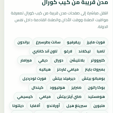
مدن قريبة من كيب كورال
انتقل مباشرة إلى صفحات مدن قريبة من كيب كورال لمعرفة
مواقيت الصلاة ووقت الأذان والصلاة القادمة داخل نفس
الدولة.
فورت مايرز
ريفرفيو
سانت بطرسبرغ
براندون
تامبا
ليكلاند
لارغو
تاون آند كانتري
كليرووتر
بلانتيشن
دورال
ديفي
ميرامار
بمبروك باينز
ميامي غاردنز
هياليه
بومبانو بيتش
ديرفيلد بيتش
فورت لودرديل
بوكا راتون
صنرايز
هوليوود
كيندال
هومستيد
صني آيلز بيتش
ميامي
كيسيمي
ملبورن
سبرينغ هيل
أورلاندو
ألافايا
ديلتونا