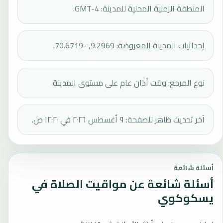
المنطقة الزمنية المحلية للمدينة: GMT-4.
إحداثيات المدينة المعروضة: 9.2969, -70.6719.
نوع المرجع: وقت أذان عام على مستوى المدينة.
آخر تحديث ظاهر للصفحة: ٩ أغسطس ٢٠٢٦ في ١٢:٢٠ ص.
أسئلة شائعة
أسئلة شائعة عن مواقيت الصلاة في
يسكوكوي