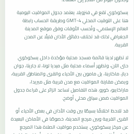
يسكوكوي تقع في فنزويلا. يعتمد جدول المواقيت اليومية
هنا على التوقيت المحلي GMT-4 وطريقة الحساب رابطة
العالم الإسلامي، وتُحسب الأوقات وفق موقع المدينة
الجغرافي لذلك قد تختلف دقائق الأذان قليلًا عن المدن
القريبة.
لا تظهر لدينا قائمة مسجد محلية مؤكدة داخل يسكوكوي
حتى الآن، وتظهر أسماء محلية مثل ميديا لونا، لا جاريتا، جوان
دياز، ماكارينا، يل مامون بين الأحياء والقرى والمناطق القريبة،
ويمكن مقارنة المواقيت مع مدن قريبة مثل ميريدا،
ماراكايبو، كورو. هذه التفاصيل تساعد الزائر على قراءة جدول
المواقيت ضمن سياق محلي أوضح.
قد تلاحظ اختلافًا بسيطًا بين وقت الأذان في بعض الأحياء أو
القرى القريبة وبين مرجع المدينة، خصوصًا في الأماكن البعيدة
عن مركز يسكوكوي. يستخدم مواقيت الصلاة هذا المرجع