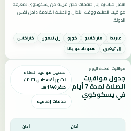
انتقل مباشرة إلى صفحات مدن قريبة من يسكوكوي لمعرفة
مواقيت الصلاة ووقت الأذان والصلاة القادمة داخل نفس
الدولة.
ميريدا
ماراكايبو
كورو
إل ليمون
كاراكاس
إل تيغري
سيوداد غوايانا
مواقيت الصلاة اليوم
تحميل مواعيد الصلاة
جدول مواقيت
لشهر أغسطس ٢٠٢٦ /
الصلاة لمدة 7 أيام
صفر 1448 هـ
في يسكوكوي
خدمات إضافية
أذان
أذان
أذان