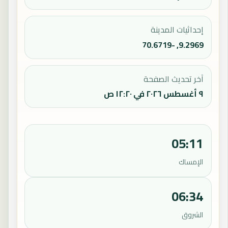
إحداثيات المدينة
9.2969, -70.6719
آخر تحديث الصفحة
٩ أغسطس ٢٠٢٦ في ١٢:٢٠ ص
05:11
الإمساك
06:34
الشروق