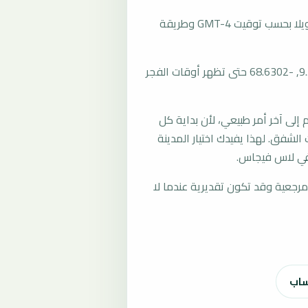
تُحسب مواقيت الصلاة في لاس فيجاس، فنزويلا بحسب توقيت GMT-4 وطريقة
المرجع العام للمدينة يستخدم إحداثيات 9.5372, -68.6302 حتى تظهر أوقات الفجر
لى آخر أمر طبيعي، لأن بداية كل
الشفق. لهذا يفيدك اختيار المدينة
في لاس فيجاس.
رجعية وقد تكون تقديرية عندما لا
ساب