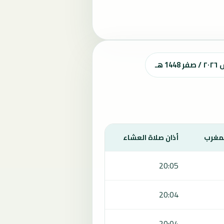
هـ
لمغرب
أذان صلاة العشاء
20:05
20:04
20:04