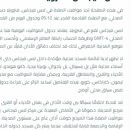
في هذه الصفحة تجد مواقيت الصلاة في لاس فيجاس، فنزويلا حس
المحلي، مع الصلاة القادمة الفجر عند 05:12 وجدول اليوم من الفجر إلى العشاء.
لاس فيجاس تقع في فنزويلا. يعتمد جدول المواقيت اليومية هنا عل
المحلي GMT-4 وطريقة الحساب رابطة العالم الإسلامي، وتُحس
موقع المدينة الجغرافي لذلك قد تختلف دقائق الأذان قليلًا عن المد
لا تظهر لدينا قائمة مسجد محلية مؤكدة داخل لاس فيجاس حتى ال
أسماء محلية مثل يل يسبينال، يل ياجوال، بويرتا نيجرا، كانو هوندو، لا
الأحياء والقرى والمناطق القريبة، ويمكن مقارنة المواقيت مع مدن
ليمون، كاراكاس، كورو. هذه التفاصيل تساعد الزائر على قراءة جدو
ضمن سياق محلي أوضح.
قد تلاحظ اختلافًا بسيطًا بين وقت الأذان في بعض الأحياء أو القرى ا
مرجع المدينة، خصوصًا في الأماكن البعيدة عن مركز لاس فيجاس. 
مواقيت الصلاة هذا المرجع كوقت أذان عام على مستوى المدينة، 
الإقامة والجمعة قابلة للاختلاف عندما ينشر كل مسجد جدوله الخا