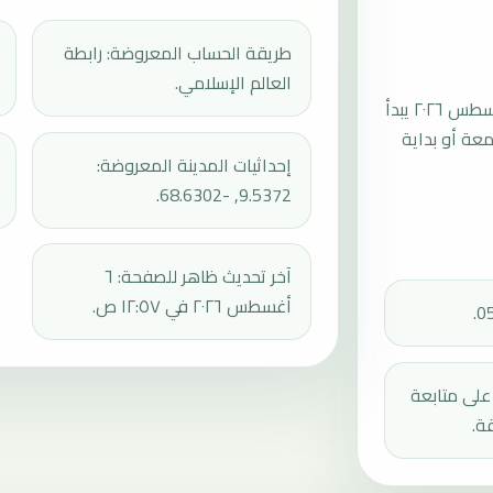
طريقة الحساب المعروضة: رابطة
العالم الإسلامي.
موعد صلاة الجمعة القادمة في لاس فيجاس بتاريخ الجمعة، ٧ أغسطس ٢٠٢٦ يبدأ
عند 12:50، ثم إقامة الجمعة أو بداية
إحداثيات المدينة المعروضة:
9.5372, -68.6302.
آخر تحديث ظاهر للصفحة: ٦
أغسطس ٢٠٢٦ في ١٢:٥٧ ص.
دك على متابعة
ة.