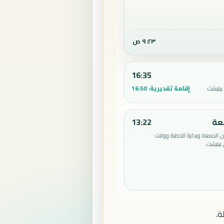
٩:٢٣ ص
16:35
إقامة تقديرية:
16:50
بيليشت.
عة
13:22
الجمعة وبداية الخطبة ووقت
بيليشت.
ة.