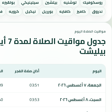
روسكوفيك
لوشنيه
بيتشين
سيلينيكي
بولقيزه
ندروق
كاميز
كافايه
بورريل
نيكيل
كرويه
فو
مواقيت الصلاة اليوم
جدول مواقي
بيليشت
اليوم
أذان صلاة الفجر
ال
يعرض هذا الجدول مواقيت الصلاة لمدة 7 أيام في بيليشت، بما يشمل الفجر والشروق والظهر والعصر والمغرب والعشاء.
الجمعة، ٧ أغسطس ٢٠٢٦
03:51
39
السبت، ٨ أغسطس ٢٠٢٦
03:53
40