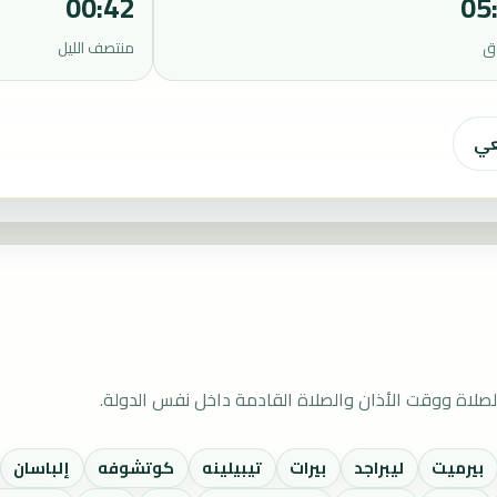
00:42
05
ق
منتصف الليل
عي
صلاة ووقت الأذان والصلاة القادمة داخل نفس الدولة.
بيرميت
ليبراجد
بيرات
تيبيلينه
كوتشوفه
إلباسان