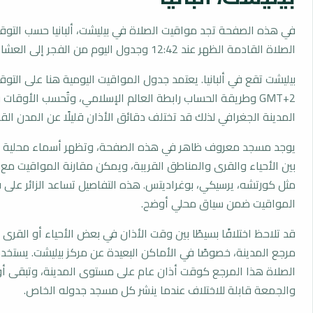
في هذه الصفحة تجد مواقيت الصلاة في بيليشت، ألبانيا حسب التوق
الصلاة القادمة الظهر عند 12:42 وجدول اليوم من الفجر إلى العشاء.
بيليشت تقع في ألبانيا. يعتمد جدول المواقيت اليومية هنا على التو
GMT+2 وطريقة الحساب رابطة العالم الإسلامي، وتُحسب الأوق
المدينة الجغرافي لذلك قد تختلف دقائق الأذان قليلًا عن المدن القر
يوجد مسجد معروف ظاهر في هذه الصفحة، وتظهر أسماء محلية 
بين الأحياء والقرى والمناطق القريبة، ويمكن مقارنة المواقيت مع
مثل كورتشه، يرسيكي، بوغراديتس. هذه التفاصيل تساعد الزائر على
المواقيت ضمن سياق محلي أوضح.
قد تلاحظ اختلافًا بسيطًا بين وقت الأذان في بعض الأحياء أو القرى ا
مرجع المدينة، خصوصًا في الأماكن البعيدة عن مركز بيليشت. يستخ
الصلاة هذا المرجع كوقت أذان عام على مستوى المدينة، وتبقى أو
والجمعة قابلة للاختلاف عندما ينشر كل مسجد جدوله الخاص.