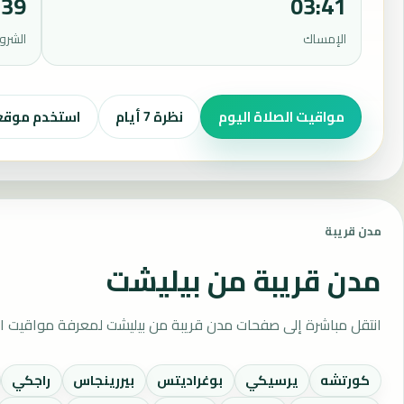
:39
03:41
الإمساك
الشرو
مواقيت الصلاة اليوم
نظرة 7 أيام
استخدم موق
مدن قريبة
مدن قريبة من بيليشت
انتقل مباشرة إلى صفحات مدن قريبة من بيليشت لمعرفة مواقيت ال
كورتشه
يرسيكي
بوغراديتس
بيررينجاس
راجكي