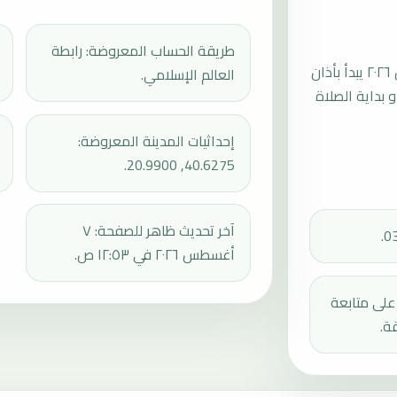
طريقة الحساب المعروضة: رابطة
موعد صلاة الجمعة القادمة في بيليشت بتاريخ الجمعة، ٧ أغسطس ٢٠٢٦ يبدأ بأذان
العالم الإسلامي.
ثم إقامة الجمعة أو بداية الصلاة
إحداثيات المدينة المعروضة:
40.6275, 20.9900.
آخر تحديث ظاهر للصفحة: ٧
أغسطس ٢٠٢٦ في ١٢:٥٣ ص.
دك على متابعة
ة.