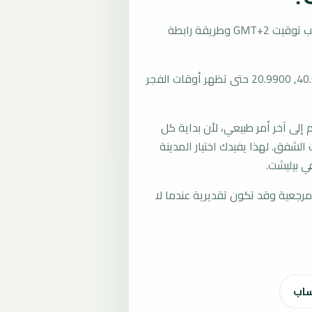
تُحسب مواقيت الصلاة في بيليشت، ألبانيا بحسب توقيت GMT+2 وطريقة رابطة
المرجع العام للمدينة يستخدم إحداثيات 40.6275, 20.9900 حتى تظهر أوقات الفجر
لى آخر أمر طبيعي، لأن بداية كل
الشفق. لهذا يفيدك اختيار المدينة
ي بيليشت.
رجعية وقد تكون تقديرية عندما لا
ساب