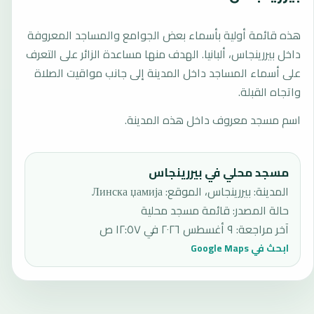
هذه قائمة أولية بأسماء بعض الجوامع والمساجد المعروفة
داخل بيررينجاس، ألبانيا. الهدف منها مساعدة الزائر على التعرف
على أسماء المساجد داخل المدينة إلى جانب مواقيت الصلاة
واتجاه القبلة.
اسم مسجد معروف داخل هذه المدينة.
مسجد محلي في بيررينجاس
المدينة: بيررينجاس، الموقع: Линска џамија
حالة المصدر
:
قائمة مسجد محلية
آخر مراجعة
:
٩ أغسطس ٢٠٢٦ في ١٢:٥٧ ص
ابحث في Google Maps