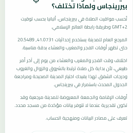
بيررينجاس ولماذا تختلف؟
تُحسب مواقيت الصلاة في بيررينجاس، ألبانيا بحسب توقيت
GMT+2 وطريقة رابطة العالم الإسلامي.
المرجع العام للمدينة يستخدم إحداثيات 41.0731, 20.5489
حتى تظهر أوقات الفجر والمغرب والعشاء بدقة مناسبة.
اختلاف وقت الفجر والمغرب والعشاء من يوم إلى آخر أمر
طبيعي، لأن بداية كل صلاة ترتبط بالشروق والزوال والغروب
ودرجات الشفق. لهذا يفيدك اختيار المدينة الصحيحة ومراجعة
الجدول المحدث باستمرار في بيررينجاس.
أوقات الإقامة والجمعة المعروضة للمدينة مرجعية وقد
تكون تقديرية عندما لا تتوفر بيانات مؤكدة من مسجد محدد.
تعرف على مصادر البيانات ومنهجية الحساب.