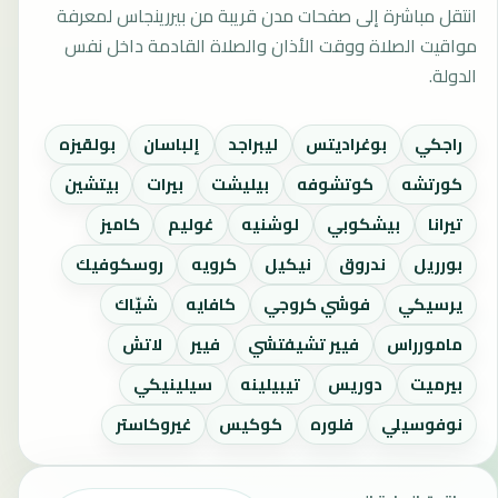
انتقل مباشرة إلى صفحات مدن قريبة من بيررينجاس لمعرفة
مواقيت الصلاة ووقت الأذان والصلاة القادمة داخل نفس
الدولة.
راجكي
بوغراديتس
ليبراجد
إلباسان
بولقيزه
كورتشه
كوتشوفه
بيليشت
بيرات
بيتشين
تيرانا
بيشكوبي
لوشنيه
غوليم
كاميز
بورريل
ندروق
نيكيل
كرويه
روسكوفيك
يرسيكي
فوشي كروجي
كافايه
شيّاك
مامورراس
فيير تشيفتشي
فيير
لاتش
بيرميت
دوريس
تيبيلينه
سيلينيكي
نوفوسيلي
فلوره
كوكيس
غيروكاستر