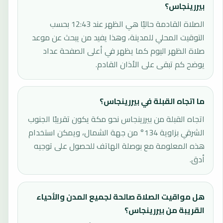
بيررينجاس؟
الصلاة القادمة حاليًا هي الظهر عند 12:43 بحسب
التوقيت المحلي للمدينة، وهذا يفيد من يبحث عن موعد
صلاة الظهر اليوم كما يظهر في أعلى الصفحة عداد
يوضح كم تبقى على الأذان القادم.
ما اتجاه القبلة في بيررينجاس؟
اتجاه القبلة من بيررينجاس نحو مكة يكون تقريبًا الجنوب
الشرقي بزاوية 134° من جهة الشمال، ويمكن استخدام
هذه المعلومة مع بوصلة الهاتف للحصول على توجيه
أدق.
هل مواقيت الصلاة صالحة لجميع المدن والأحياء
القريبة من بيررينجاس؟