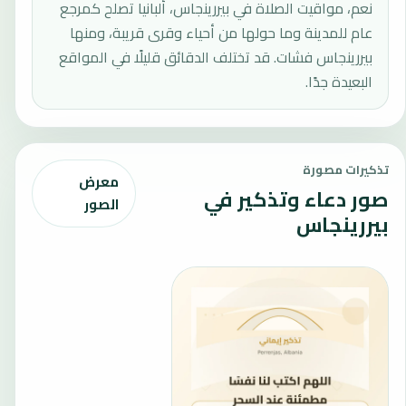
نعم، مواقيت الصلاة في بيررينجاس، ألبانيا تصلح كمرجع
عام للمدينة وما حولها من أحياء وقرى قريبة، ومنها
بيررينجاس فشات. قد تختلف الدقائق قليلًا في المواقع
البعيدة جدًا.
تذكيرات مصورة
معرض
صور دعاء وتذكير في
الصور
بيررينجاس