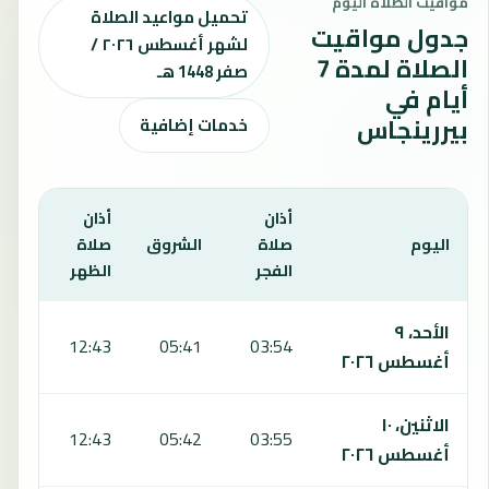
مواقيت الصلاة اليوم
تحميل مواعيد الصلاة
جدول مواقيت
لشهر أغسطس ٢٠٢٦ /
الصلاة لمدة 7
صفر 1448 هـ
أيام في
بيررينجاس
خدمات إضافية
أذان
أذان
أذان
اليوم
صلاة
الشروق
صلاة
صلا
الفجر
الظهر
العص
يعرض هذا الجدول مواقيت الصلاة لمدة 7 أيام في بيررينجاس، بما يشمل الفجر والشروق والظهر والعصر والمغرب والعشاء.
الأحد، ٩
:36
12:43
05:41
03:54
أغسطس ٢٠٢٦
الاثنين، ١٠
:36
12:43
05:42
03:55
أغسطس ٢٠٢٦