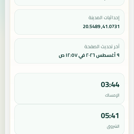
إحداثيات المدينة
41.0731, 20.5489
آخر تحديث الصفحة
٩ أغسطس ٢٠٢٦ في ١٢:٥٧ ص
03:44
الإمساك
05:41
الشروق