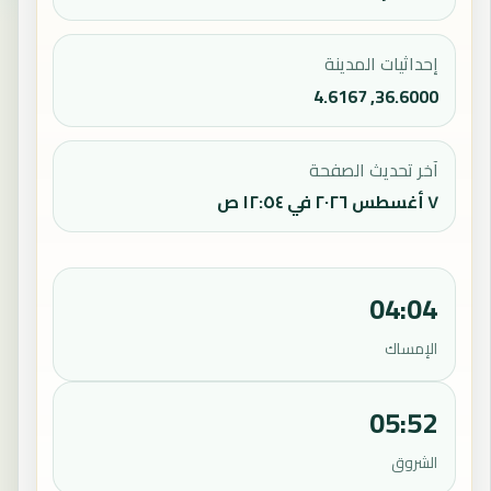
إحداثيات المدينة
36.6000, 4.6167
آخر تحديث الصفحة
٧ أغسطس ٢٠٢٦ في ١٢:٥٤ ص
04:04
الإمساك
05:52
الشروق