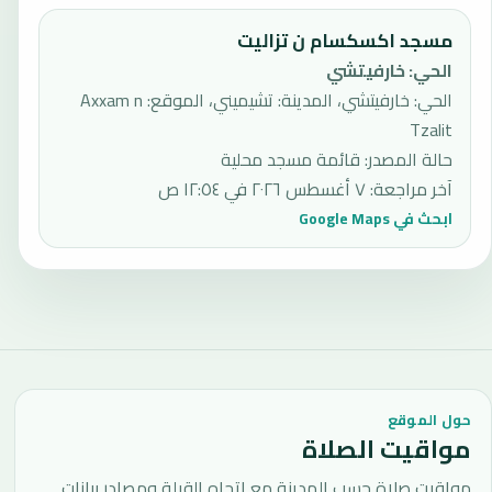
مسجد اكسكسام ن تزاليت
الحي
:
خارفيتشي
الحي: خارفيتشي، المدينة: تشيميني، الموقع: Axxam n
Tzalit
حالة المصدر
:
قائمة مسجد محلية
آخر مراجعة
:
٧ أغسطس ٢٠٢٦ في ١٢:٥٤ ص
ابحث في Google Maps
حول الموقع
مواقيت الصلاة
مواقيت صلاة حسب المدينة مع اتجاه القبلة ومصادر بيانات