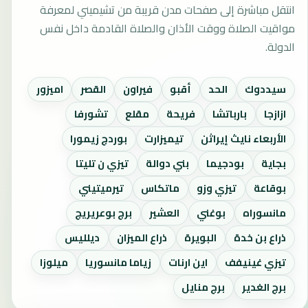
انتقل مباشرة إلى صفحات مدن قريبة من تشيميني لمعرفة
مواقيت الصلاة ووقت الأذان والصلاة القادمة داخل نفس
الدولة.
سيددوك
الحد
أقبو
فيراون
القصر
اميزور
ازازجا
بارباتشا
فريحة
مقلع
تشورفا
الأربعاء نايث إيراثن
تيميزارت
بوردج زيمورا
بجاية
بودجيما
بني دوالة
تيزي ن تليتا
بوقاعة
تيزي وزو
ماتكاس
تيرميتيني
مانسوراه
بوغني
العشير
برج بوعريريج
ذراع بن خدة
البويرة
ذراع الميزان
ديلليس
تيزي غينيفف
اين ارنات
زياما مانسوريا
ميلوزا
برج الغدير
برج منايل