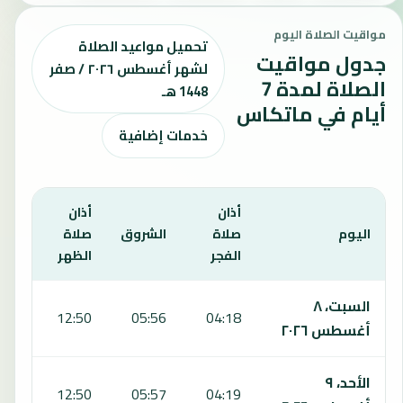
مواقيت الصلاة اليوم
تحميل مواعيد الصلاة
جدول مواقيت
لشهر أغسطس ٢٠٢٦ / صفر
الصلاة لمدة 7
1448 هـ
أيام في ماتكاس
خدمات إضافية
أذان
أذان
أذان
اليوم
صلاة
الشروق
صلاة
صلا
الفجر
الظهر
العص
يعرض هذا الجدول مواقيت الصلاة لمدة 7 أيام في ماتكاس، بما يشمل الفجر والشروق والظهر والعصر والمغرب والعشاء.
السبت، ٨
:37
12:50
05:56
04:18
أغسطس ٢٠٢٦
الأحد، ٩
:37
12:50
05:57
04:19