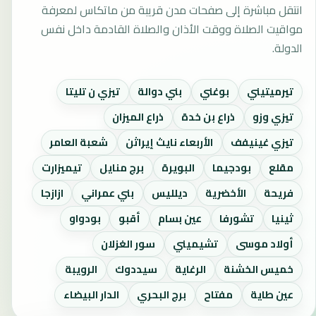
انتقل مباشرة إلى صفحات مدن قريبة من ماتكاس لمعرفة
مواقيت الصلاة ووقت الأذان والصلاة القادمة داخل نفس
الدولة.
تيرميتيني
بوغني
بني دوالة
تيزي ن تليتا
تيزي وزو
ذراع بن خدة
ذراع الميزان
تيزي غينيفف
الأربعاء نايث إيراثن
شعبة العامر
مقلع
بودجيما
البويرة
برج منايل
تيميزارت
فريحة
الأخضرية
ديلليس
بني عمراني
ازازجا
ثينيا
تشورفا
عين بسام
أقبو
بودواو
أولاد موسى
تشيميني
سور الغزلان
خميس الخشنة
الرغاية
سيددوك
الرويبة
عين طاية
مفتاح
برج البحري
الدار البيضاء