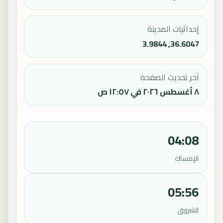
إحداثيات المدينة
36.6047, 3.9844
آخر تحديث الصفحة
٨ أغسطس ٢٠٢٦ في ١٢:٥٧ ص
04:08
الإمساك
05:56
الشروق