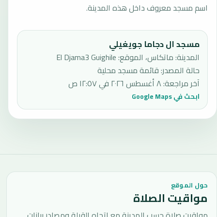
اسم مسجد معروف داخل هذه المدينة.
مسجد ال دجاما جويغيلي
المدينة: ماتكاس، الموقع: El Djama3 Guighile
حالة المصدر
:
قائمة مسجد محلية
آخر مراجعة
:
٨ أغسطس ٢٠٢٦ في ١٢:٥٧ ص
ابحث في Google Maps
حول الموقع
مواقيت الصلاة
مواقيت صلاة حسب المدينة مع اتجاه القبلة ومصادر بيانات