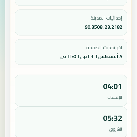
إحداثيات المدينة
23.2182, 90.3508
آخر تحديث الصفحة
٨ أغسطس ٢٠٢٦ في ١٢:٥٦ ص
04:01
الإمساك
05:32
الشروق