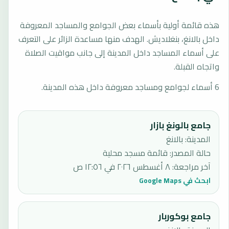
هذه قائمة أولية بأسماء بعض الجوامع والمساجد المعروفة
داخل بالانغ، بنغلاديش. الهدف منها مساعدة الزائر على التعرف
على أسماء المساجد داخل المدينة إلى جانب مواقيت الصلاة
واتجاه القبلة.
6 أسماء لجوامع ومساجد معروفة داخل هذه المدينة.
جامع بالونغ بازار
المدينة: بالانغ
حالة المصدر
:
قائمة مسجد محلية
آخر مراجعة
:
٨ أغسطس ٢٠٢٦ في ١٢:٥٦ ص
ابحث في Google Maps
جامع بوكوربار