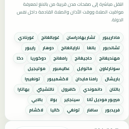
انتقل مباشرة إلى صفحات مدن قريبة من بالانغ لمعرفة
مواقيت الصلاة ووقت الأذان والصلاة القادمة داخل نفس
الدولة.
ماداريبور
تشار بهادراسان
غوبالغانج
غورنادي
تشاندبور
بانغا
نارايانغانج
دوهار
رايبور
مهنديغانج
حاجيغانج
رامغانج
دوكوريا
دكا
سونارغاون
ماتوايل
عظيمبور
موتيجيل
باريشال
رامنا مايدان
لاكشميبور
تونغيبرا
بالتان
دانموندي
كافرول
نالتشيتي
بهاتارا
ميربور موديل ثانا
سينجاير
بولا
بالابي
فريدبور
سافار
تونغي
كاليا
لاكشام