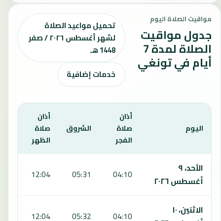
مواقيت الصلاة اليوم
تحميل مواعيد الصلاة
جدول مواقيت
لشهر أغسطس ٢٠٢٦ / صفر
الصلاة لمدة 7
1448 هـ
أيام في تونغي
خدمات إضافية
أذان
أذان
أذان
اليوم
صلاة
الشروق
صلاة
صلا
الفجر
الظهر
العص
يعرض هذا الجدول مواقيت الصلاة لمدة 7 أيام في تونغي، بما يشمل الفجر والشروق والظهر والعصر والمغرب والعشاء.
الأحد، ٩
:30
12:04
05:31
04:10
أغسطس ٢٠٢٦
الاثنين، ١٠
:30
12:04
05:32
04:10