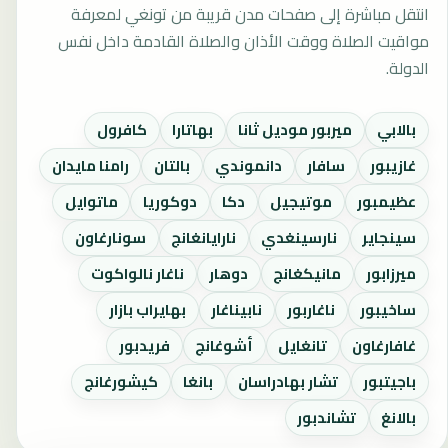
انتقل مباشرة إلى صفحات مدن قريبة من تونغي لمعرفة
مواقيت الصلاة ووقت الأذان والصلاة القادمة داخل نفس
الدولة.
بالابي
ميربور موديل ثانا
بهاتارا
كافرول
غازيبور
سافار
دانموندي
بالتان
رامنا مايدان
عظيمبور
موتيجيل
دكا
دوكوريا
ماتوايل
سينجاير
نارسينغدي
نارايانغانج
سونارغاون
ميرزابور
مانيكغانج
دوهار
ناغار نالواكوت
ساخيبور
ناغاربور
نابيناغار
بهايراب بازار
غافارغاون
تانغايل
أشوغانج
فريدبور
باجيتبور
تشار بهادراسان
بانغا
كيشورغانج
بالانغ
تشاندبور