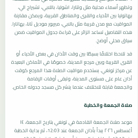
وتظهر أسماء محلية مثل وتتارا، اشوليا، باللابي، تشيراج الي،
بهاتوليا بين الأحياء والقرى والمناطق القريبة، ويمكن مقارنة
المواقيت مع مدن قريبة مثل بالابي، ميربور موديل ثانا، بهاتارا.
هذه التفاصيل تساعد الزائر على قراءة جدول المواقيت ضمن
سياق محلي أوضح.
قد تلاحظ اختلافًا بسيطًا بين وقت الأذان في بعض الأحياء أو
القرى القريبة وبين مرجع المدينة، خصوصًا في الأماكن البعيدة
عن مركز تونغي. يستخدم مواقيت الصلاة هذا المرجع كوقت
أذان عام على مستوى المدينة، وتبقى أوقات الإقامة
والجمعة قابلة للاختلاف عندما ينشر كل مسجد جدوله الخاص.
صلاة الجمعة والخطبة
موعد صلاة الجمعة القادمة في تونغي بتاريخ الجمعة، ١٤
أغسطس ٢٠٢٦ يبدأ بأذان الجمعة عند 12:03، ثم بداية الخطبة