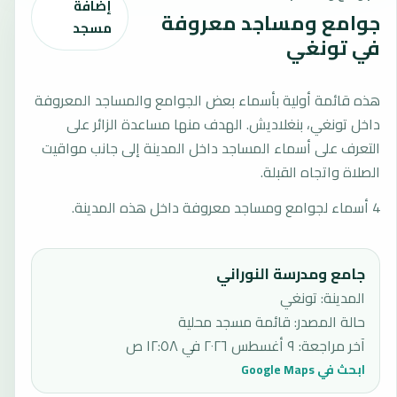
إضافة
جوامع ومساجد معروفة
مسجد
في تونغي
هذه قائمة أولية بأسماء بعض الجوامع والمساجد المعروفة
داخل تونغي، بنغلاديش. الهدف منها مساعدة الزائر على
التعرف على أسماء المساجد داخل المدينة إلى جانب مواقيت
الصلاة واتجاه القبلة.
4 أسماء لجوامع ومساجد معروفة داخل هذه المدينة.
جامع ومدرسة النوراني
المدينة: تونغي
حالة المصدر
:
قائمة مسجد محلية
آخر مراجعة
:
٩ أغسطس ٢٠٢٦ في ١٢:٥٨ ص
ابحث في Google Maps