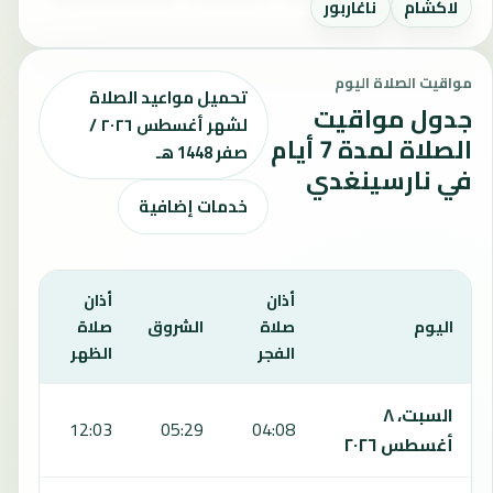
لاكشام
ناغاربور
مواقيت الصلاة اليوم
تحميل مواعيد الصلاة
جدول مواقيت
لشهر أغسطس ٢٠٢٦ /
الصلاة لمدة 7 أيام
صفر 1448 هـ
في نارسينغدي
خدمات إضافية
أذان
أذان
أذان
اليوم
صلاة
الشروق
صلاة
صلا
الفجر
الظهر
العص
يعرض هذا الجدول مواقيت الصلاة لمدة 7 أيام في نارسينغدي، بما يشمل الفجر والشروق والظهر والعصر والمغرب والعشاء.
السبت، ٨
:29
12:03
05:29
04:08
أغسطس ٢٠٢٦