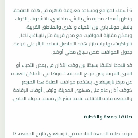
6 أسماء لجوامع ومساجد معروفة ظاهرة في هذه الصفحة،
وتظهر أسماء محلية مثل بالاش، ماذابدي، بانتشدونا، يتاخولا،
بالاش موللا باري بين الأحياء والقرى والمناطق القريبة،
ويمكن مقارنة المواقيت مع مدن قريبة مثل نابيناغار، ناغار
نالواكوت، بهايراب بازار. هذه التفاصيل تساعد الزائر على قراءة
جدول المواقيت ضمن سياق محلي أوضح.
قد تلاحظ اختلافًا بسيطًا بين وقت الأذان في بعض الأحياء أو
القرى القريبة وبين مرجع المدينة، خصوصًا في الأماكن البعيدة
عن مركز نارسينغدي. يستخدم مواقيت الصلاة هذا المرجع
كوقت أذان عام على مستوى المدينة، وتبقى أوقات الإقامة
والجمعة قابلة للاختلاف عندما ينشر كل مسجد جدوله الخاص.
صلاة الجمعة والخطبة
موعد صلاة الجمعة القادمة في نارسينغدي بتاريخ الجمعة، ١٤