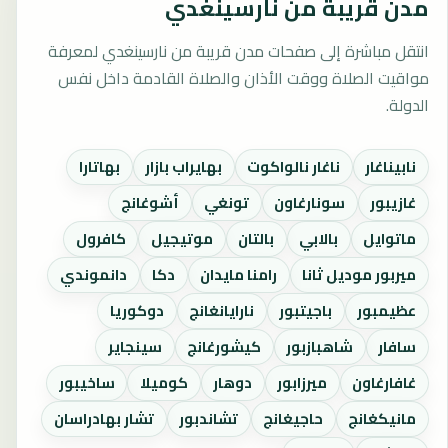
مدن قريبة من نارسينغدي
انتقل مباشرة إلى صفحات مدن قريبة من نارسينغدي لمعرفة
مواقيت الصلاة ووقت الأذان والصلاة القادمة داخل نفس
الدولة.
نابيناغار
ناغار نالواكوت
بهايراب بازار
بهاتارا
غازيبور
سونارغاون
تونغي
أشوغانج
ماتوايل
بالابي
بالتان
موتيجيل
كافرول
ميربور موديل ثانا
رامنا مايدان
دكا
دانموندي
عظيمبور
باجيتبور
نارايانغانج
دوكوريا
سافار
شاهبازبور
كيشورغانج
سينجاير
غافارغاون
ميرزابور
دوهار
كوميلا
ساخيبور
مانيكغانج
حاجيغانج
تشاندبور
تشار بهادراسان