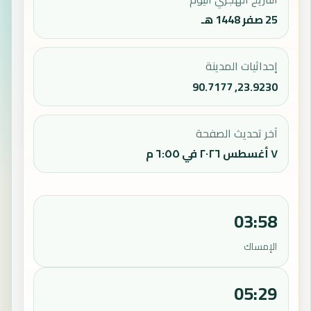
25 صفر 1448 هـ
إحداثيات المدينة
23.9230, 90.7177
آخر تحديث الصفحة
٧ أغسطس ٢٠٢٦ في ٦:٥٥ م
03:58
الإمساك
05:29