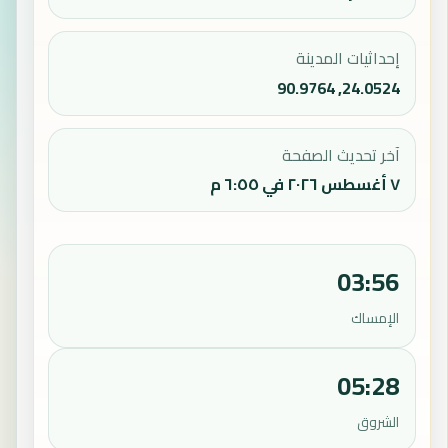
إحداثيات المدينة
24.0524, 90.9764
آخر تحديث الصفحة
٧ أغسطس ٢٠٢٦ في ٦:٥٥ م
03:56
الإمساك
05:28
الشروق