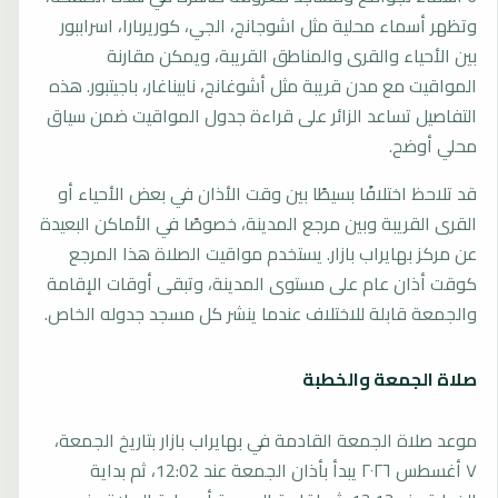
وتظهر أسماء محلية مثل اشوجانج، الجي، كوريربارا، اسراببور
بين الأحياء والقرى والمناطق القريبة، ويمكن مقارنة
المواقيت مع مدن قريبة مثل أشوغانج، نابيناغار، باجيتبور. هذه
التفاصيل تساعد الزائر على قراءة جدول المواقيت ضمن سياق
محلي أوضح.
قد تلاحظ اختلافًا بسيطًا بين وقت الأذان في بعض الأحياء أو
القرى القريبة وبين مرجع المدينة، خصوصًا في الأماكن البعيدة
عن مركز بهايراب بازار. يستخدم مواقيت الصلاة هذا المرجع
كوقت أذان عام على مستوى المدينة، وتبقى أوقات الإقامة
والجمعة قابلة للاختلاف عندما ينشر كل مسجد جدوله الخاص.
صلاة الجمعة والخطبة
موعد صلاة الجمعة القادمة في بهايراب بازار بتاريخ الجمعة،
٧ أغسطس ٢٠٢٦ يبدأ بأذان الجمعة عند 12:02، ثم بداية