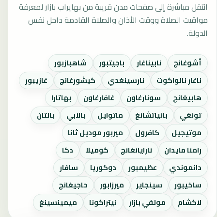
انتقل مباشرة إلى صفحات مدن قريبة من بهايراب بازار لمعرفة
مواقيت الصلاة ووقت الأذان والصلاة القادمة داخل نفس
الدولة.
أشوغانج
نابيناغار
باجيتبور
شاهبازبور
ناغار نالواكوت
نارسينغدي
كيشورغانج
غازيبور
هابيغانج
سونارغاون
غافارغاون
بهاتارا
تونغي
بانياتشانغ
ماتوايل
بالابي
بالتان
موتيجيل
كافرول
ميربور موديل ثانا
رامنا مايدان
نارايانغانج
كوميلا
دكا
دانموندي
عظيمبور
دوكوريا
سافار
ساخيبور
سينجاير
ميرزابور
حاجيغانج
لاكشام
مولفي بازار
نيتراكونا
ميمينسينغ