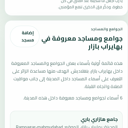
يا رب اجعل لنا سكينةً عند القلق في كل
خطوة. وذكّر فإن الذكرى تنفع المؤمنين.
الجوامع والمساجد
إضافة
جوامع ومساجد معروفة في
مسجد
بهايراب بازار
هذه قائمة أولية بأسماء بعض الجوامع والمساجد المعروفة
داخل بهايراب بازار، بنغلاديش. الهدف منها مساعدة الزائر على
التعرف على أسماء المساجد داخل المدينة إلى جانب مواقيت
الصلاة واتجاه القبلة.
6 أسماء لجوامع ومساجد معروفة داخل هذه المدينة.
جامع هازاري باري
المدينة: بهايراب بازار، الموقع: Ramnagar-mahmudabad