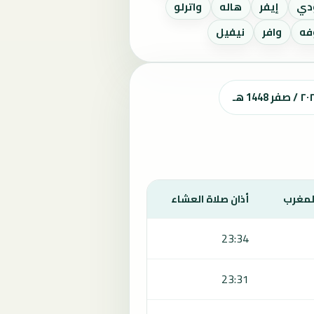
دي
إيفر
هاله
واترلو
فه
وافر
نيفيل
المغرب
أذان صلاة العشاء
23:34
23:31