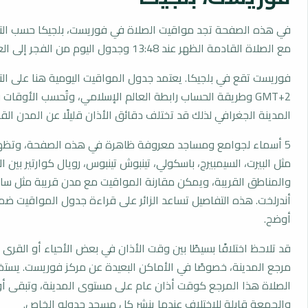
في هذه الصفحة تجد مواقيت الصلاة في فوريست، بلجيكا حسب الت
مع الصلاة القادمة الظهر عند 13:48 وجدول اليوم من الفجر إلى العشاء.
فوريست تقع في بلجيكا. يعتمد جدول المواقيت اليومية هنا على ال
GMT+2 وطريقة الحساب رابطة العالم الإسلامي، وتُحسب الأوق
المدينة الجغرافي لذلك قد تختلف دقائق الأذان قليلًا عن المدن القر
5 أسماء لجوامع ومساجد معروفة ظاهرة في هذه الصفحة، وتظهر
مثل البيرت، السيمبيرج، باسكولي، تينبوش تينبوس، رويال كوارتير بين ا
والمناطق القريبة، ويمكن مقارنة المواقيت مع مدن قريبة مثل سان
أندرلخت. هذه التفاصيل تساعد الزائر على قراءة جدول المواقيت ض
أوضح.
قد تلاحظ اختلافًا بسيطًا بين وقت الأذان في بعض الأحياء أو القرى ا
مرجع المدينة، خصوصًا في الأماكن البعيدة عن مركز فوريست. يست
الصلاة هذا المرجع كوقت أذان عام على مستوى المدينة، وتبقى أو
والجمعة قابلة للاختلاف عندما ينشر كل مسجد جدوله الخاص.