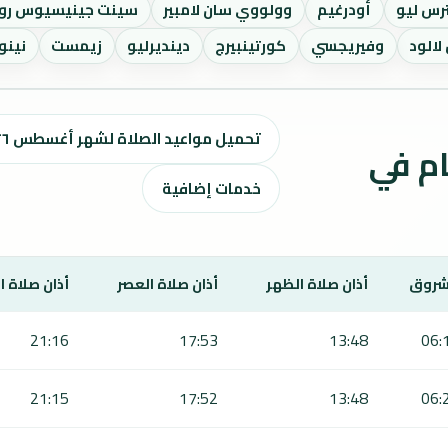
رس ليو
أودرغيم
وولووي سان لامبير
سينت جينيسيوس رو
لالود
وفيريجسي
كورتينبيرج
دينديرليو
زيمست
نينو
تحميل مواعيد الصلاة لشهر أغسطس ٢٠٢٦ / صفر 1448 هـ
ت الصلاة لمدة 7 أيام في
خدمات إضافية
شروق
أذان صلاة الظهر
أذان صلاة العصر
أذان صلاة 
21:16
17:53
13:48
06:
21:15
17:52
13:48
06: