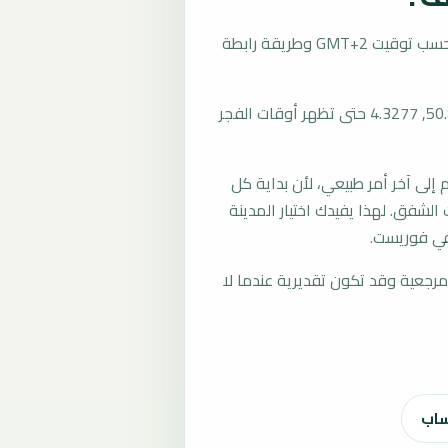
تُحسب مواقيت الصلاة في فوريست، بلجيكا بحسب توقيت GMT+2 وطريقة رابطة
المرجع العام للمدينة يستخدم إحداثيات 50.8168, 4.3277 حتى تظهر أوقات الفجر
لى آخر أمر طبيعي، لأن بداية كل
الشفق. لهذا يفيدك اختيار المدينة
في فوريست.
رجعية وقد تكون تقديرية عندما لا
ساب