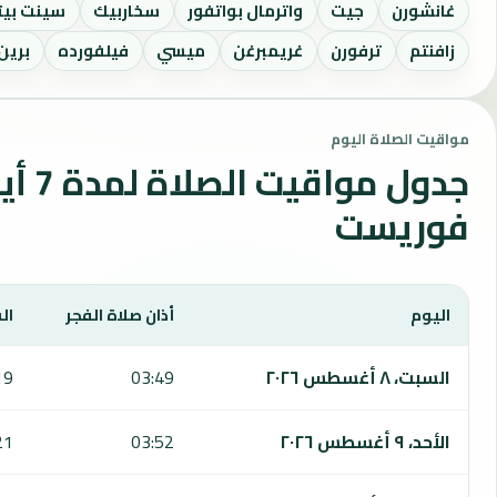
غانشورن
جيت
واترمال بواتفور
سخاربيك
سينت بيت
زافنتم
ترفورن
غريمبرغن
ميسي
فيلفورده
برين 
مواقيت الصلاة اليوم
جدول مواقي
فوريست
اليوم
أذان صلاة الفجر
ال
يعرض هذا الجدول مواقيت الصلاة لمدة 7 أيام في فوريست، بما يشمل الفجر والشروق والظهر والعصر والمغرب والعشاء.
السبت، ٨ أغسطس ٢٠٢٦
03:49
19
الأحد، ٩ أغسطس ٢٠٢٦
03:52
21