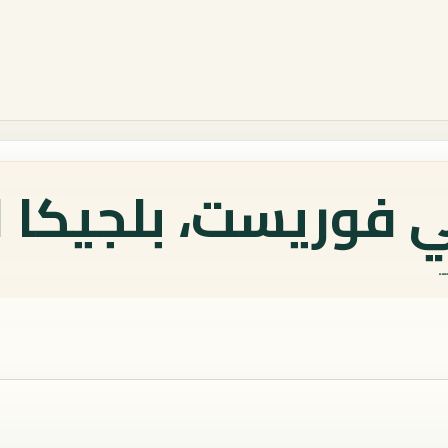
 فوريست، بلجيكا ا