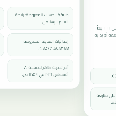
طريقة الحساب المعروضة: رابطة
العالم الإسلامي.
موعد صلاة الجمعة القادمة في فوريست بتاريخ الجمعة، ١٤ أغسطس ٢٠٢٦ يبدأ
عند 13:57، ثم إقامة الجمعة أو بداية
إحداثيات المدينة المعروضة:
50.8168, 4.3277.
آخر تحديث ظاهر للصفحة: ٨
أغسطس ٢٠٢٦ في ١٢:٥٩ ص.
دك على متابعة
ة.