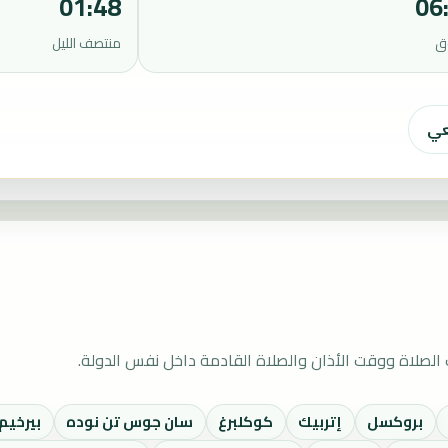
01:48
06
ق
منتصف الليل
عي
لصلاة ووقت الأذان والصلاة القادمة داخل نفس الدولة.
بروكسل
إتربيك
كوكلبرغ
سان جوس تن نوده
بيرخيم