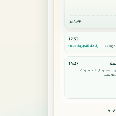
٨:٣٣ ص
17:53
إقامة تقديرية:
18:08
 فوريست.
عة
14:27
الجمعة وبداية الخطبة ووقت
 فوريست.
بلة.