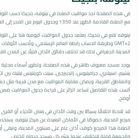
في هذه الصفحة تجد مواقيت الصلاة في نينوفه، بلجيكا حسب التوق
مع الصلاة القادمة الظهر عند 13:50 وجدول اليوم من الفجر إلى العشاء.
نينوفه تقع في بلجيكا. يعتمد جدول المواقيت اليومية هنا على التو
GMT+2 وطريقة الحساب رابطة العالم الإسلامي، وتُحسب الأوق
المدينة الجغرافي لذلك قد تختلف دقائق الأذان قليلًا عن المدن القر
يوجد مسجد معروف ظاهر في هذه الصفحة، وتظهر أسماء محلية مثل
يتشيم، اسبيلاري، جرافينبوس، زاندبيرجين، سينت كوينتينس ليننيك بين ال
والمناطق القريبة، ويمكن مقارنة المواقيت مع مدن قريبة مثل ديندير
آلست. هذه التفاصيل تساعد الزائر على قراءة جدول المواقيت ضمن
أوضح.
قد تلاحظ اختلافًا بسيطًا بين وقت الأذان في بعض الأحياء أو القرى ا
مرجع المدينة، خصوصًا في الأماكن البعيدة عن مركز نينوفه. يستخد
الصلاة هذا المرجع كوقت أذان عام على مستوى المدينة، وتبقى أو
والجمعة قابلة للاختلاف عندما ينشر كل مسجد جدوله الخاص.