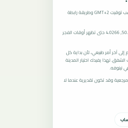
تُحسب مواقيت الصلاة في نينوفه، بلجيكا بحسب توقيت GMT+2 وطريقة رابطة
المرجع العام للمدينة يستخدم إحداثيات 50.8278, 4.0266 حتى تظهر أوقات الفجر
لى آخر أمر طبيعي، لأن بداية كل
الشفق. لهذا يفيدك اختيار المدينة
ي نينوفه.
رجعية وقد تكون تقديرية عندما لا
ساب