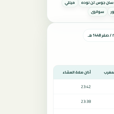
سان جوس تن نوده
ميللي
ر
سوانيي
لمغرب
أذان صلاة العشاء
23:42
23:38