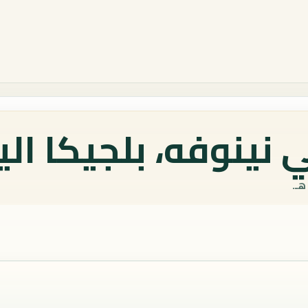
نينوفه، بلجيكا الي