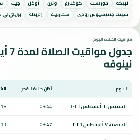
لبيكه
فوريست
كوكلبرغ
وترن
أوكل
جيت
سا
سينت جينيسيوس رودي
سخاربيك
إتربيك
برايني لي 
مواقيت الصلاة اليوم
جدول مواقي
نينوفه
اليوم
أذان صلاة الفجر
الش
يعرض هذا الجدول مواقيت الصلاة لمدة 7 أيام في نينوفه، بما يشمل الفجر والشروق والظهر والعصر والمغرب والعشاء.
الخميس، ٦ أغسطس ٢٠٢٦
03:44
:18
الجمعة، ٧ أغسطس ٢٠٢٦
03:47
:19