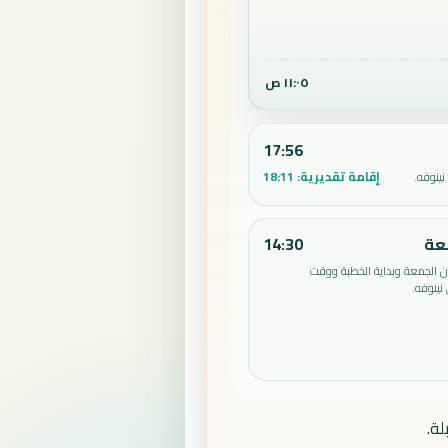
١١:٠٥ ص
17:56
إقامة تقديرية:
18:11
ينوفه.
عة
14:30
الجمعة وبداية الخطبة ووقت
نينوفه.
ة.