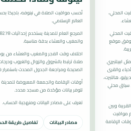
يت المحلي،
العالم الإسلامي.
قيت المحلي
ات وفق موقع
والمغرب والعشاء بدقة مناسبة.
يبة.
اختلاف وقت الفجر والمغرب والعشاء من يوم إ
 اببيلتيرري
صلاة ترتبط بالشروق والزوال والغروب ودرجات 
أحياء والقرى
الصحيحة ومراجعة الجدول المحدث باستمرار ف
ليو، هالتيرت،
أوقات الإقامة والجمعة المعروضة للمدينة م
 سياق محلي
تتوفر بيانات مؤكدة من مسجد محدد.
تعرف على مصادر البيانات ومنهجية الحساب.
لقريبة وبين
م مواقيت
قات الإقامة
مصادر البيانات
تفاصيل طريقة الح