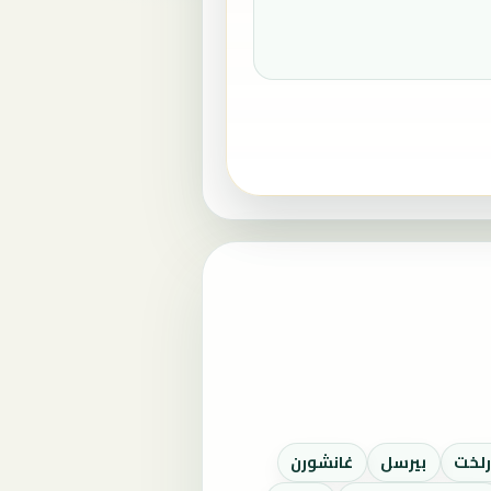
رلخت
بيرسل
غانشورن