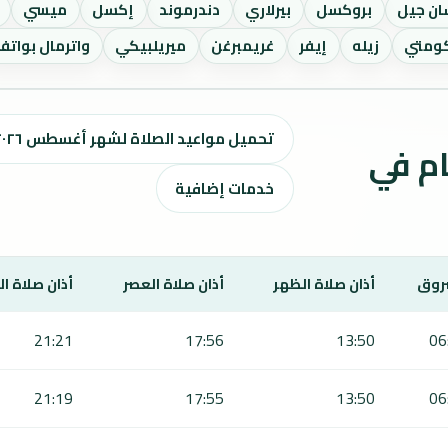
ن جيل
بروكسل
بيرلاري
دندرموند
إكسل
ميسي
كومتي
زيله
إيفر
غريمبرغن
ميريلبيكي
واترمال بواتفو
تحميل مواعيد الصلاة لشهر أغسطس ٢٠٢٦ / صفر 1448 هـ
ت الصلاة لمدة 7 أيام في
خدمات إضافية
روق
أذان صلاة الظهر
أذان صلاة العصر
أذان صلاة ا
21:21
17:56
13:50
06
21:19
17:55
13:50
06