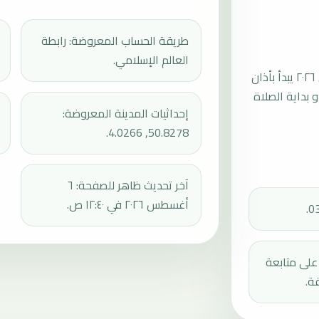
طريقة الحساب المعروضة: رابطة
العالم الإسلامي.
موعد صلاة الجمعة القادمة في نينوفه بتاريخ الجمعة، ٧ أغسطس ٢٠٢٦ يبدأ بأذان
ثم إقامة الجمعة أو بداية الصلاة
إحداثيات المدينة المعروضة:
50.8278, 4.0266.
آخر تحديث ظاهر للصفحة: ٦
أغسطس ٢٠٢٦ في ١٢:٤٠ ص.
دك على متابعة
ة.