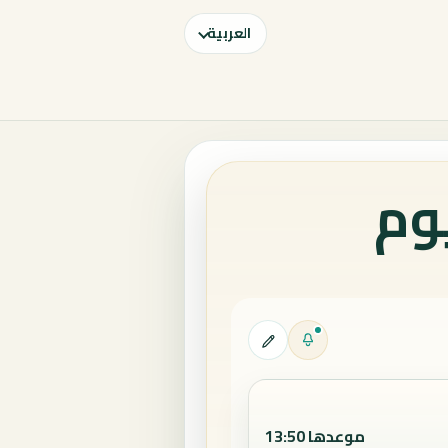
العربية
وم
موعدها 13:50