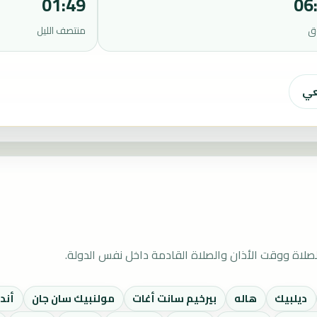
01:49
06
ق
منتصف الليل
عي
صلاة ووقت الأذان والصلاة القادمة داخل نفس الدولة.
ديلبيك
هاله
بيرخيم سانت أغات
مولنبيك سان جان
أند